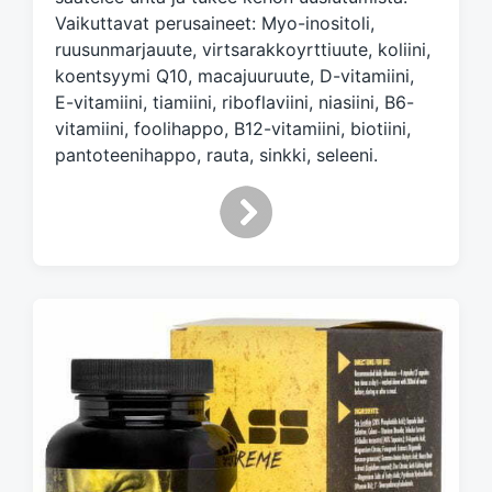
h
Vaikuttavat perusaineet: Myo-inositoli,
ruusunmarjauute, virtsarakkoyrttiuute, koliini,
koentsyymi Q10, macajuuruute, D-vitamiini,
E-vitamiini, tiamiini, riboflaviini, niasiini, B6-
vitamiini, foolihappo, B12-vitamiini, biotiini,
pantoteenihappo, rauta, sinkki, seleeni.