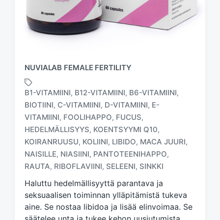
NUVIALAB FEMALE FERTILITY
B1-VITAMIINI
B12-VITAMIINI
B6-VITAMIINI
,
,
,
BIOTIINI
C-VITAMIINI
D-VITAMIINI
E-
,
,
,
VITAMIINI
FOOLIHAPPO
FUCUS
,
,
,
HEDELMÄLLISYYS
KOENTSYYMI Q10
,
,
T
a
KOIRANRUUSU
KOLIINI
LIBIDO
MACA JUURI
,
,
,
,
g
NAISILLE
NIASIINI
PANTOTEENIHAPPO
,
,
,
g
RAUTA
RIBOFLAVIINI
SELEENI
SINKKI
,
,
,
e
d
Haluttu hedelmällisyyttä parantava ja
w
seksuaalisen toiminnan ylläpitämistä tukeva
i
aine. Se nostaa libidoa ja lisää elinvoimaa. Se
t
säätelee unta ja tukee kehon uusiutumista.