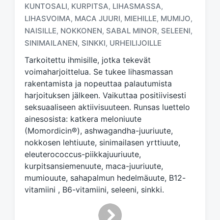
T
KUNTOSALI
KURPITSA
LIHASMASSA
,
,
,
a
LIHASVOIMA
MACA JUURI
MIEHILLE
MUMIJO
,
,
,
,
g
NAISILLE
NOKKONEN
SABAL MINOR
SELEENI
,
,
,
,
g
e
SINIMAILANEN
SINKKI
URHEILIJOILLE
,
,
d
Tarkoitettu ihmisille, jotka tekevät
w
voimaharjoittelua. Se tukee lihasmassan
i
rakentamista ja nopeuttaa palautumista
t
h
harjoituksen jälkeen. Vaikuttaa positiivisesti
seksuaaliseen aktiivisuuteen. Runsas luettelo
ainesosista: katkera meloniuute
(Momordicin®), ashwagandha-juuriuute,
nokkosen lehtiuute, sinimailasen yrttiuute,
eleuterococcus-piikkajuuriuute,
kurpitsansiemenuute, maca-juuriuute,
mumiouute, sahapalmun hedelmäuute, B12-
vitamiini , B6-vitamiini, seleeni, sinkki.