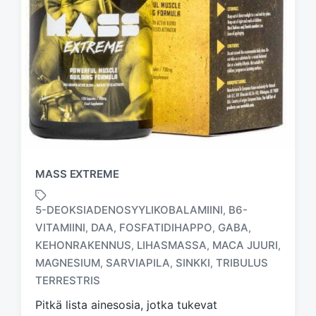
MASS EXTREME
5-DEOKSIADENOSYYLIKOBALAMIINI
B6-
,
VITAMIINI
DAA
FOSFATIDIHAPPO
GABA
,
,
,
,
KEHONRAKENNUS
LIHASMASSA
MACA JUURI
,
,
,
T
a
MAGNESIUM
SARVIAPILA
SINKKI
TRIBULUS
,
,
,
g
TERRESTRIS
g
Pitkä lista ainesosia, jotka tukevat
e