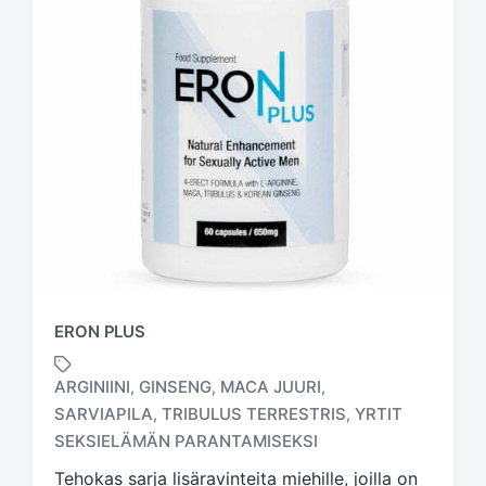
ERON PLUS
ARGINIINI
GINSENG
MACA JUURI
,
,
,
SARVIAPILA
TRIBULUS TERRESTRIS
YRTIT
,
,
T
a
SEKSIELÄMÄN PARANTAMISEKSI
g
Tehokas sarja lisäravinteita miehille, joilla on
g