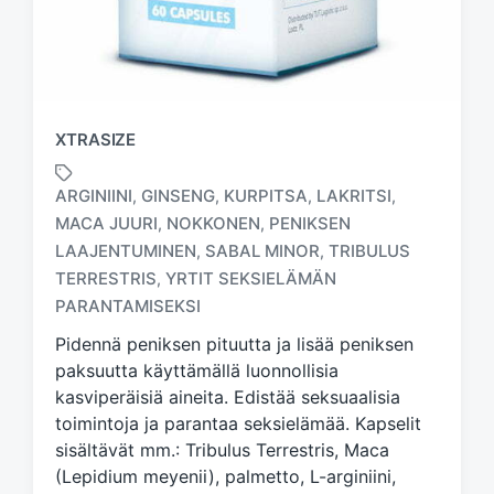
XTRASIZE
ARGINIINI
GINSENG
KURPITSA
LAKRITSI
,
,
,
,
MACA JUURI
NOKKONEN
PENIKSEN
,
,
LAAJENTUMINEN
SABAL MINOR
TRIBULUS
,
,
T
a
TERRESTRIS
YRTIT SEKSIELÄMÄN
,
g
PARANTAMISEKSI
g
Pidennä peniksen pituutta ja lisää peniksen
e
d
paksuutta käyttämällä luonnollisia
w
kasviperäisiä aineita. Edistää seksuaalisia
i
toimintoja ja parantaa seksielämää. Kapselit
t
sisältävät mm.: Tribulus Terrestris, Maca
h
(Lepidium meyenii), palmetto, L-arginiini,