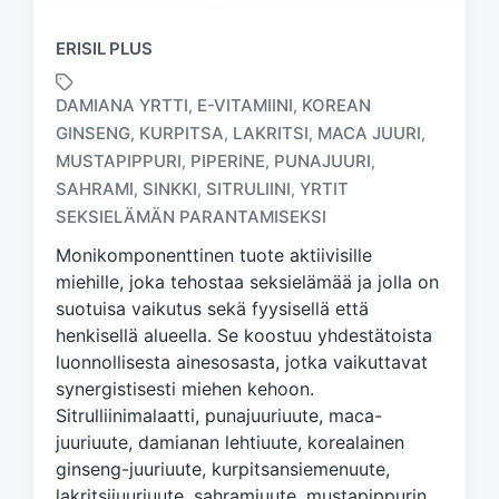
ERISIL PLUS
DAMIANA YRTTI
E-VITAMIINI
KOREAN
,
,
GINSENG
KURPITSA
LAKRITSI
MACA JUURI
,
,
,
,
MUSTAPIPPURI
PIPERINE
PUNAJUURI
,
,
,
T
a
SAHRAMI
SINKKI
SITRULIINI
YRTIT
,
,
,
g
SEKSIELÄMÄN PARANTAMISEKSI
g
Monikomponenttinen tuote aktiivisille
e
d
miehille, joka tehostaa seksielämää ja jolla on
w
suotuisa vaikutus sekä fyysisellä että
i
henkisellä alueella. Se koostuu yhdestätoista
t
luonnollisesta ainesosasta, jotka vaikuttavat
h
synergistisesti miehen kehoon.
Sitrulliinimalaatti, punajuuriuute, maca-
juuriuute, damianan lehtiuute, korealainen
ginseng-juuriuute, kurpitsansiemenuute,
lakritsijuuriuute, sahramiuute, mustapippurin