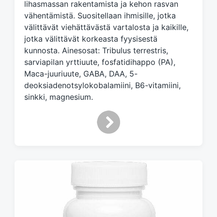
d
lihasmassan rakentamista ja kehon rasvan
w
vähentämistä. Suositellaan ihmisille, jotka
i
välittävät viehättävästä vartalosta ja kaikille,
t
jotka välittävät korkeasta fyysisestä
h
kunnosta. Ainesosat: Tribulus terrestris,
sarviapilan yrttiuute, fosfatidihappo (PA),
Maca-juuriuute, GABA, DAA, 5-
deoksiadenotsylokobalamiini, B6-vitamiini,
sinkki, magnesium.