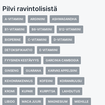
Pilvi ravintolisistä
A-VITAMIINI
ARGINIINI
ASHWAGANDHA
B1-VITAMIINI
B6-VITAMIINI
B12-VITAMIINI
BIOPERINE
C-VITAMIINI
D-VITAMIINI
DETOKSIFIKAATIO
E-VITAMIINI
FYYSINEN KESTÄVYYS
GARCINIA CAMBOGIA
GINSENG
GUARANA
KARVAS APPELSIINI
KEHONRAKENNUS
KOFEIINI
KOIRANRUUSU
KROMI
KUPARI
KURPITSA
LAIHDUTUS
LIBIDO
MACA JUURI
MAGNESIUM
MIEHILLE