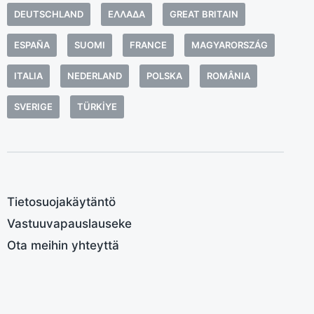
a
DEUTSCHLAND
ΕΛΛΆΔΑ
GREAT BRITAIN
h
u
ESPAÑA
SUOMI
FRANCE
MAGYARORSZÁG
a
ITALIA
NEDERLAND
POLSKA
ROMÂNIA
n
k
SVERIGE
TÜRKIYE
(
(
B
v
Tietosuojakäytäntö
Vastuuvapauslauseke
Ota meihin yhteyttä