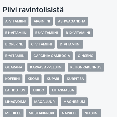
Pilvi ravintolisistä
A-VITAMIINI
ARGINIINI
ASHWAGANDHA
B1-VITAMIINI
B6-VITAMIINI
B12-VITAMIINI
BIOPERINE
C-VITAMIINI
D-VITAMIINI
E-VITAMIINI
GARCINIA CAMBOGIA
GINSENG
GUARANA
KARVAS APPELSIINI
KEHONRAKENNUS
KOFEIINI
KROMI
KUPARI
KURPITSA
LAIHDUTUS
LIBIDO
LIHASMASSA
LIHASVOIMA
MACA JUURI
MAGNESIUM
MIEHILLE
MUSTAPIPPURI
NAISILLE
NIASIINI