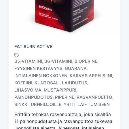
FAT BURN ACTIVE
B5-VITAMIINI
B6-VITAMIINI
BIOPERINE
,
,
,
FYYSINEN KESTÄVYYS
GUARANA
,
,
INTIALAINEN NOKKONEN
KARVAS APPELSIINI
,
,
KOFEIINI
KUNTOSALI
LAIHDUTUS
,
,
,
T
a
LIHASVOIMA
MUSTAPIPPURI
,
,
g
PAINONPUDOTUS
PIPERINE
RASVANPOLTTO
,
,
,
g
SINKKI
URHEILIJOILLE
YRTIT LAIHTUMISEEN
,
,
e
d
Erittäin tehokas rasvanpolttaja, joka sisältää
w
11 painonpudotusta ja rasvanpolttoa tukevaa
i
luonnollista ainetta. Ainesosat: intialainen