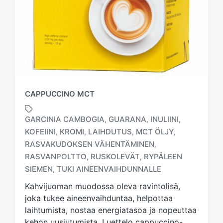
CAPPUCCINO MCT
GARCINIA CAMBOGIA
GUARANA
INULIINI
,
,
,
KOFEIINI
KROMI
LAIHDUTUS
MCT ÖLJY
,
,
,
,
RASVAKUDOKSEN VÄHENTÄMINEN
,
T
a
RASVANPOLTTO
RUSKOLEVÄT
RYPÄLEEN
,
,
g
SIEMEN
TUKI AINEENVAIHDUNNALLE
,
g
Kahvijuoman muodossa oleva ravintolisä,
e
d
joka tukee aineenvaihduntaa, helpottaa
w
laihtumista, nostaa energiatasoa ja nopeuttaa
i
kehon uusiutumista. Luettelo cappuccino-