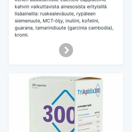
t
kahvin vaikuttavista ainesosista erityisillä
h
lisäaineilla: ruskealeväuute, rypäleen
siemenuute, MCT-öljy, inuliini, kofeiini,
guarana, tamarindiuute (garcinia cambodia),
kromi.