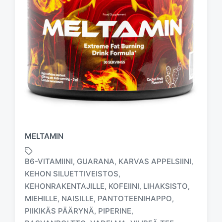
MELTAMIN
B6-VITAMIINI
GUARANA
KARVAS APPELSIINI
,
,
,
KEHON SILUETTIVEISTOS
,
KEHONRAKENTAJILLE
KOFEIINI
LIHAKSISTO
,
,
,
T
MIEHILLE
NAISILLE
PANTOTEENIHAPPO
,
,
,
a
PIIKIKÄS PÄÄRYNÄ
PIPERINE
,
,
g