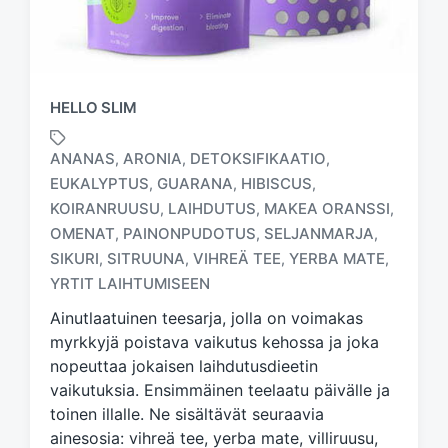
HELLO SLIM
ANANAS
ARONIA
DETOKSIFIKAATIO
,
,
,
EUKALYPTUS
GUARANA
HIBISCUS
,
,
,
KOIRANRUUSU
LAIHDUTUS
MAKEA ORANSSI
,
,
,
T
OMENAT
PAINONPUDOTUS
SELJANMARJA
,
,
,
a
SIKURI
SITRUUNA
VIHREÄ TEE
YERBA MATE
,
,
,
,
g
YRTIT LAIHTUMISEEN
g
e
Ainutlaatuinen teesarja, jolla on voimakas
d
myrkkyjä poistava vaikutus kehossa ja joka
w
nopeuttaa jokaisen laihdutusdieetin
i
vaikutuksia. Ensimmäinen teelaatu päivälle ja
t
h
toinen illalle. Ne sisältävät seuraavia
ainesosia: vihreä tee, yerba mate, villiruusu,