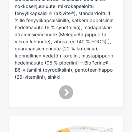
t
nokkosenjuuriuute, mikrokapseloitu
h
fenyylikapsaisiini (aXivite®), standardoitu 1
%:lle fenyylikapsaisiinille, katkera appelsiinin
hedelmäuute (6 % synefriiniä), madagaskar-
aframinsiemenuute (Melegueta pippuri tai
vihreä lehtiuute), vihreä tee (40 % EGCG) ),
guaranansiemenuute (22 % kofeiinia),
luonnollinen vedetön kofeiini, mustapippurin
hedelmäuute (95 % piperiini) – BioPerine®,
B6-vitamiini (pyrodiksiini), pantoteenihappo
(B5-vitamiini), sinkki.