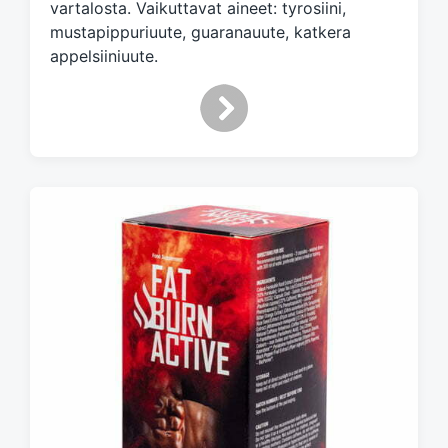
vartalosta. Vaikuttavat aineet: tyrosiini,
i
mustapippuriuute, guaranauute, katkera
t
h
appelsiiniuute.