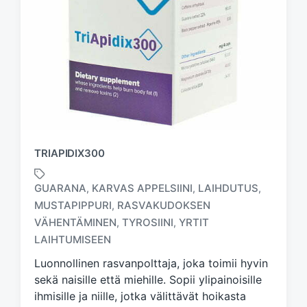
TRIAPIDIX300
GUARANA
KARVAS APPELSIINI
LAIHDUTUS
,
,
,
MUSTAPIPPURI
RASVAKUDOKSEN
,
T
VÄHENTÄMINEN
TYROSIINI
YRTIT
,
,
a
LAIHTUMISEEN
g
g
Luonnollinen rasvanpolttaja, joka toimii hyvin
e
sekä naisille että miehille. Sopii ylipainoisille
d
ihmisille ja niille, jotka välittävät hoikasta
w