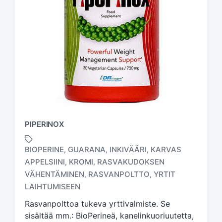
PIPERINOX
BIOPERINE
GUARANA
INKIVÄÄRI
KARVAS
,
,
,
APPELSIINI
KROMI
RASVAKUDOKSEN
,
,
T
VÄHENTÄMINEN
RASVANPOLTTO
YRTIT
,
,
a
LAIHTUMISEEN
g
g
Rasvanpolttoa tukeva yrttivalmiste. Se
e
sisältää mm.: BioPerineä, kanelinkuoriuutetta,
d