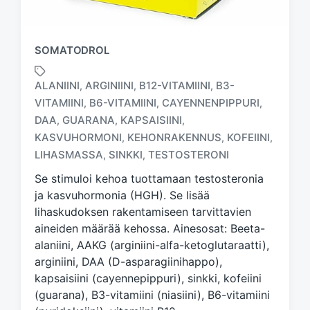
SOMATODROL
ALANIINI
ARGINIINI
B12-VITAMIINI
B3-
,
,
,
VITAMIINI
B6-VITAMIINI
CAYENNENPIPPURI
,
,
,
DAA
GUARANA
KAPSAISIINI
,
,
,
T
a
KASVUHORMONI
KEHONRAKENNUS
KOFEIINI
,
,
,
g
LIHASMASSA
SINKKI
TESTOSTERONI
,
,
g
Se stimuloi kehoa tuottamaan testosteronia
e
d
ja kasvuhormonia (HGH). Se lisää
w
lihaskudoksen rakentamiseen tarvittavien
i
aineiden määrää kehossa. Ainesosat: Beeta-
t
alaniini, AAKG (arginiini-alfa-ketoglutaraatti),
h
arginiini, DAA (D-asparagiinihappo),
kapsaisiini (cayennepippuri), sinkki, kofeiini
(guarana), B3-vitamiini (niasiini), B6-vitamiini