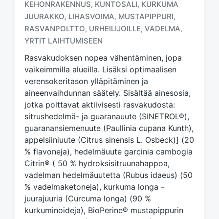
KEHONRAKENNUS
KUNTOSALI
KURKUMA
,
,
T
JUURAKKO
LIHASVOIMA
MUSTAPIPPURI
,
,
,
a
RASVANPOLTTO
URHEILIJOILLE
VADELMA
,
,
,
g
YRTIT LAIHTUMISEEN
g
e
Rasvakudoksen nopea vähentäminen, jopa
d
vaikeimmilla alueilla. Lisäksi optimaalisen
w
verensokeritason ylläpitäminen ja
i
aineenvaihdunnan säätely. Sisältää ainesosia,
t
h
jotka polttavat aktiivisesti rasvakudosta:
sitrushedelmä- ja guaranauute (SINETROL®),
guaranansiemenuute (Paullinia cupana Kunth),
appelsiiniuute (Citrus sinensis L. Osbeck)] (20
% flavoneja), hedelmäuute garcinia cambogia
Citrin® ( 50 % hydroksisitruunahappoa,
vadelman hedelmäuutetta (Rubus idaeus) (50
% vadelmaketoneja), kurkuma longa -
juurajuuria (Curcuma longa) (90 %
kurkuminoideja), BioPerine® mustapippurin