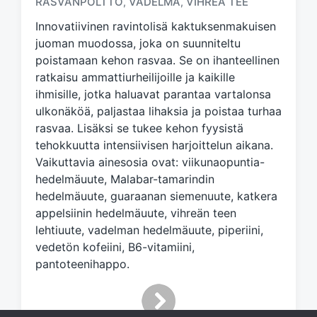
RASVANPOLTTO
VADELMA
VIHREÄ TEE
,
,
g
e
Innovatiivinen ravintolisä kaktuksenmakuisen
d
juoman muodossa, joka on suunniteltu
w
poistamaan kehon rasvaa. Se on ihanteellinen
i
ratkaisu ammattiurheilijoille ja kaikille
t
h
ihmisille, jotka haluavat parantaa vartalonsa
ulkonäköä, paljastaa lihaksia ja poistaa turhaa
rasvaa. Lisäksi se tukee kehon fyysistä
tehokkuutta intensiivisen harjoittelun aikana.
Vaikuttavia ainesosia ovat: viikunaopuntia-
hedelmäuute, Malabar-tamarindin
hedelmäuute, guaraanan siemenuute, katkera
appelsiinin hedelmäuute, vihreän teen
lehtiuute, vadelman hedelmäuute, piperiini,
vedetön kofeiini, B6-vitamiini,
pantoteenihappo.