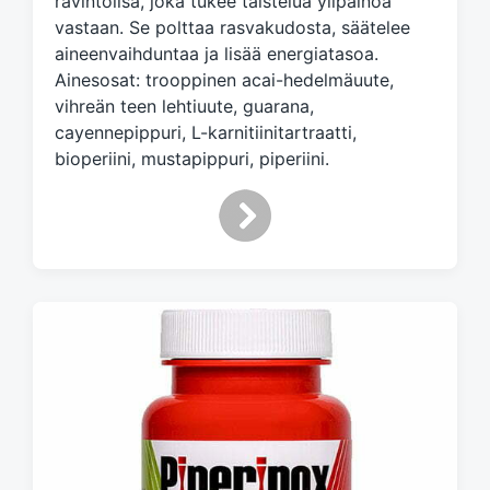
ravintolisä, joka tukee taistelua ylipainoa
d
vastaan. Se polttaa rasvakudosta, säätelee
w
aineenvaihduntaa ja lisää energiatasoa.
i
Ainesosat: trooppinen acai-hedelmäuute,
t
h
vihreän teen lehtiuute, guarana,
cayennepippuri, L-karnitiinitartraatti,
bioperiini, mustapippuri, piperiini.