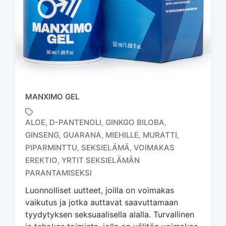
MANXIMO GEL
ALOE
D-PANTENOLI
GINKGO BILOBA
,
,
,
GINSENG
GUARANA
MIEHILLE
MURATTI
,
,
,
,
PIPARMINTTU
SEKSIELÄMÄ
VOIMAKAS
,
,
T
a
EREKTIO
YRTIT SEKSIELÄMÄN
,
g
PARANTAMISEKSI
g
Luonnolliset uutteet, joilla on voimakas
e
d
vaikutus ja jotka auttavat saavuttamaan
w
tyydytyksen seksuaalisella alalla. Turvallinen
i