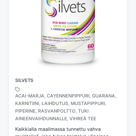
SILVETS
ACAI-MARJA
CAYENNENPIPPURI
GUARANA
,
,
,
KARNITIINI
LAIHDUTUS
MUSTAPIPPURI
,
,
,
T
PIPERINE
RASVANPOLTTO
TUKI
,
,
a
AINEENVAIHDUNNALLE
VIHREÄ TEE
,
g
g
Kaikkialla maailmassa tunnettu vahva
e