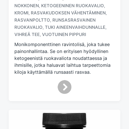
NOKKONEN
KETOGEENINEN RUOKAVALIO
,
,
KROMI
RASVAKUDOKSEN VÄHENTÄMINEN
,
,
T
a
RASVANPOLTTO
RUNSASRASVAINEN
,
g
RUOKAVALIO
TUKI AINEENVAIHDUNNALLE
,
,
g
VIHREÄ TEE
VUOTUINEN PIPPURI
,
e
d
Monikomponenttinen ravintolisä, joka tukee
w
painonhallintaa. Se on erityisen hyödyllinen
i
ketogeenistä ruokavaliota noudattaessa ja
t
ihmisille, jotka haluavat laihtua tarpeettomia
h
kiloja käyttämällä runsaasti rasvaa.