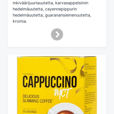
inkiväärijuuriauutetta, karvasappelsiinin
w
hedelmäuutetta, cayennepippurin
i
hedelmäuutetta, guaranansiemenuutetta,
t
h
kromia.