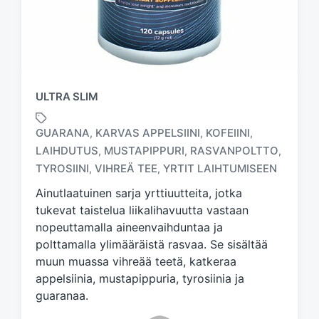
ULTRA SLIM
GUARANA
KARVAS APPELSIINI
KOFEIINI
,
,
,
LAIHDUTUS
MUSTAPIPPURI
RASVANPOLTTO
,
,
,
T
a
TYROSIINI
VIHREÄ TEE
YRTIT LAIHTUMISEEN
,
,
g
Ainutlaatuinen sarja yrttiuutteita, jotka
g
tukevat taistelua liikalihavuutta vastaan
e
d
nopeuttamalla aineenvaihduntaa ja
w
polttamalla ylimääräistä rasvaa. Se sisältää
i
muun muassa vihreää teetä, katkeraa
t
appelsiinia, mustapippuria, tyrosiinia ja
h
guaranaa.