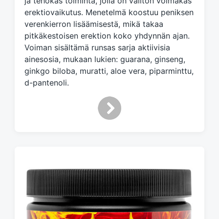
ja tehokas toiminta, jolla on välitön voimakas
t
erektiovaikutus. Menetelmä koostuu peniksen
h
verenkierron lisäämisestä, mikä takaa
pitkäkestoisen erektion koko yhdynnän ajan.
Voiman sisältämä runsas sarja aktiivisia
ainesosia, mukaan lukien: guarana, ginseng,
ginkgo biloba, muratti, aloe vera, piparminttu,
d-pantenoli.