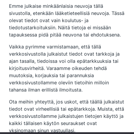
Emme julkaise minkäänlaisia ​​neuvoja tällä
sivustolla, etenkään lääketieteellisiä neuvoja. Tässä
olevat tiedot ovat vain koulutus- ja
tiedotustarkoituksiin. Näitä tietoja ei missään
tapauksessa pidä pitää neuvona tai ehdotuksena.
Vaikka pyrimme varmistamaan, että tällä
verkkosivustolla julkaistut tiedot ovat tarkkoja ja
ajan tasalla, tiedoissa voi olla epätarkkuuksia tai
kirjoitusvirheitä. Varaamme oikeuden tehdä
muutoksia, korjauksia tai parannuksia
verkkosivustollamme oleviin tietoihin milloin
tahansa ilman erillistä ilmoitusta.
Ota meihin yhteyttä, jos uskot, että täällä julkaistut
tiedot ovat virheellisiä tai epätarkkoja. Muista, että
verkkosivustollamme julkaistujen tietojen käyttö ja
kaikki tällaisen käytön seuraukset ovat
yksinomaan sinun vastuullasi.