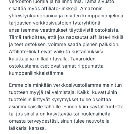
verkoston luomia ja hallinnoimia. Tämä sivusto
sisältää myös affiliate-linkkejä. Amazonin
yhteistyökumppanina ja muiden kumppaniohjelmia
tarjoavien verkkosivustojen tytäryhtiönä
ansaitsemme vaatimukset täyttävistä ostoksista.
Tämä tarkoittaa, että jos napsautat affiliate-linkkiä
ja teet ostoksen, voimme saada pienen palkkion.
Affiliate-linkit eivät vaikuta kustannuksiisi
kuluttajana millään tavalla. Tavaroiden
ostokustannukset ovat samat riippumatta
kumppanilinkkeistämme.
Emme ole minkään verkkosivustollamme mainitun
tuotteen myyjä tai valmistaja. Kaikki kuvattuihin
tuotteisiin liittyvät kysymykset tulee osoittaa
asianmukaisille tahoille. Ennen kuin käytät tuotetta
tai jos sinulla on kysyttävää tai huolenaiheita
omasta terveydestäsi, sinun tulee neuvotella
lääkärisi kanssa.