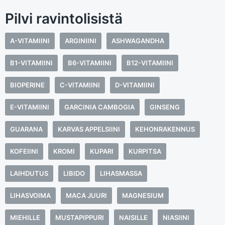
Pilvi ravintolisistä
A-VITAMIINI
ARGINIINI
ASHWAGANDHA
B1-VITAMIINI
B6-VITAMIINI
B12-VITAMIINI
BIOPERINE
C-VITAMIINI
D-VITAMIINI
E-VITAMIINI
GARCINIA CAMBOGIA
GINSENG
GUARANA
KARVAS APPELSIINI
KEHONRAKENNUS
KOFEIINI
KROMI
KUPARI
KURPITSA
LAIHDUTUS
LIBIDO
LIHASMASSA
LIHASVOIMA
MACA JUURI
MAGNESIUM
MIEHILLE
MUSTAPIPPURI
NAISILLE
NIASIINI