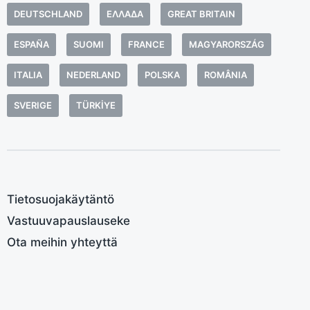
h
DEUTSCHLAND
ΕΛΛΆΔΑ
GREAT BRITAIN
o
M
ESPAÑA
SUOMI
FRANCE
MAGYARORSZÁG
T
ITALIA
NEDERLAND
POLSKA
ROMÂNIA
i
g
SVERIGE
TÜRKIYE
y
l
n
Tietosuojakäytäntö
Vastuuvapauslauseke
Ota meihin yhteyttä