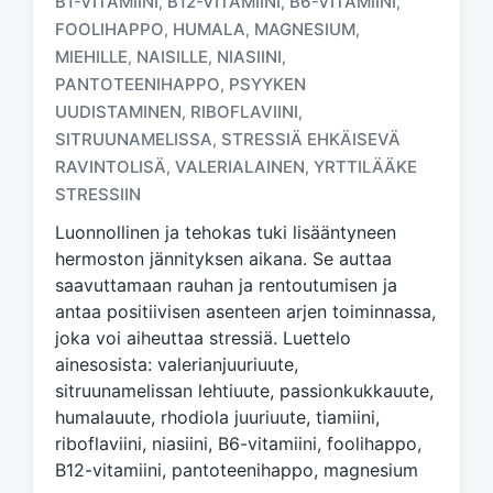
B1-VITAMIINI
B12-VITAMIINI
B6-VITAMIINI
,
,
,
FOOLIHAPPO
HUMALA
MAGNESIUM
,
,
,
MIEHILLE
NAISILLE
NIASIINI
,
,
,
PANTOTEENIHAPPO
PSYYKEN
,
T
UUDISTAMINEN
RIBOFLAVIINI
,
,
a
SITRUUNAMELISSA
STRESSIÄ EHKÄISEVÄ
,
g
RAVINTOLISÄ
VALERIALAINEN
YRTTILÄÄKE
,
,
g
e
STRESSIIN
d
Luonnollinen ja tehokas tuki lisääntyneen
w
hermoston jännityksen aikana. Se auttaa
i
saavuttamaan rauhan ja rentoutumisen ja
t
h
antaa positiivisen asenteen arjen toiminnassa,
joka voi aiheuttaa stressiä. Luettelo
ainesosista: valerianjuuriuute,
sitruunamelissan lehtiuute, passionkukkauute,
humalauute, rhodiola juuriuute, tiamiini,
riboflaviini, niasiini, B6-vitamiini, foolihappo,
B12-vitamiini, pantoteenihappo, magnesium