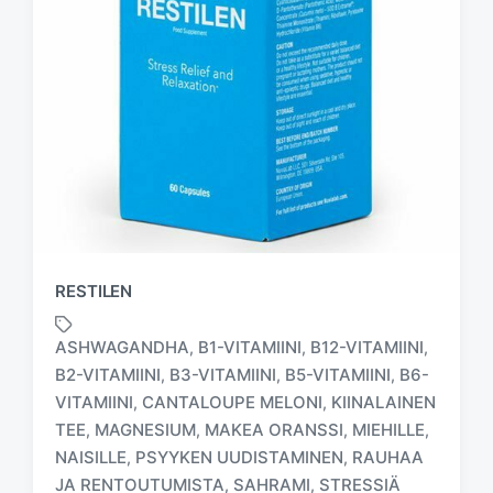
RESTILEN
ASHWAGANDHA
B1-VITAMIINI
B12-VITAMIINI
,
,
,
B2-VITAMIINI
B3-VITAMIINI
B5-VITAMIINI
B6-
,
,
,
VITAMIINI
CANTALOUPE MELONI
KIINALAINEN
,
,
TEE
MAGNESIUM
MAKEA ORANSSI
MIEHILLE
,
,
,
,
T
NAISILLE
PSYYKEN UUDISTAMINEN
RAUHAA
,
,
a
JA RENTOUTUMISTA
SAHRAMI
STRESSIÄ
,
,
g