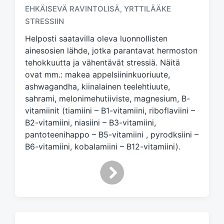
EHKÄISEVÄ RAVINTOLISÄ
YRTTILÄÄKE
,
g
e
STRESSIIN
d
Helposti saatavilla oleva luonnollisten
w
ainesosien lähde, jotka parantavat hermoston
i
tehokkuutta ja vähentävät stressiä. Näitä
t
h
ovat mm.: makea appelsiininkuoriuute,
ashwagandha, kiinalainen teelehtiuute,
sahrami, melonimehutiiviste, magnesium, B-
vitamiinit (tiamiini – B1-vitamiini, riboflaviini –
B2-vitamiini, niasiini – B3-vitamiini,
pantoteenihappo – B5-vitamiini , pyrodksiini –
B6-vitamiini, kobalamiini – B12-vitamiini).