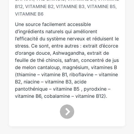
g
B12
VITAMINE B2
VITAMINE B3
VITAMINE B5
,
,
,
,
e
VITAMINE B6
d
w
Une source facilement accessible
i
d’ingrédients naturels qui améliorent
t
l’efficacité du système nerveux et réduisent le
h
stress. Ce sont, entre autres : extrait d’écorce
d’orange douce, Ashwagandha, extrait de
feuille de thé chinois, safran, concentré de jus
de melon cantaloup, magnésium, vitamines B
(thiamine – vitamine B1, riboflavine – vitamine
B2, niacine – vitamine B3, acide
pantothénique – vitamine B5 , pyrodxine –
vitamine B6, cobalamine – vitamine B12).