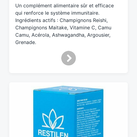
d
Un complément alimentaire sûr et efficace
w
qui renforce le système immunitaire.
i
Ingrédients actifs : Champignons Reishi,
t
Champignons Maitake, Vitamine C, Camu
h
Camu, Acérola, Ashwagandha, Argousier,
Grenade.