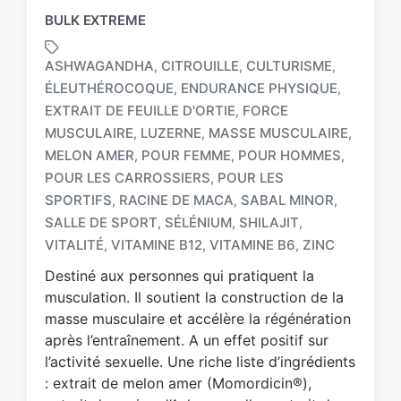
BULK EXTREME
ASHWAGANDHA
CITROUILLE
CULTURISME
,
,
,
ÉLEUTHÉROCOQUE
ENDURANCE PHYSIQUE
,
,
EXTRAIT DE FEUILLE D'ORTIE
FORCE
,
MUSCULAIRE
LUZERNE
MASSE MUSCULAIRE
,
,
,
MELON AMER
POUR FEMME
POUR HOMMES
,
,
,
T
a
POUR LES CARROSSIERS
POUR LES
,
g
SPORTIFS
RACINE DE MACA
SABAL MINOR
,
,
,
g
SALLE DE SPORT
SÉLÉNIUM
SHILAJIT
,
,
,
e
VITALITÉ
VITAMINE B12
VITAMINE B6
ZINC
,
,
,
d
w
Destiné aux personnes qui pratiquent la
i
musculation. Il soutient la construction de la
t
masse musculaire et accélère la régénération
h
après l’entraînement. A un effet positif sur
l’activité sexuelle. Une riche liste d’ingrédients
: extrait de melon amer (Momordicin®),