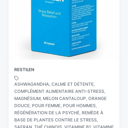
RESTILEN
ASHWAGANDHA
CALME ET DÉTENTE
,
,
COMPLÉMENT ALIMENTAIRE ANTI-STRESS
,
MAGNÉSIUM
MELON CANTALOUP
ORANGE
,
,
DOUCE
POUR FEMME
POUR HOMMES
,
,
,
RÉGÉNÉRATION DE LA PSYCHÉ
REMÈDE À
,
T
a
BASE DE PLANTES CONTRE LE STRESS
,
g
SAFRAN
THÉ CHINOIS
VITAMINE B1
VITAMINE
,
,
,