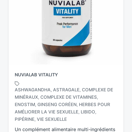
NUVIALAB VITALITY
ASHWAGANDHA
ASTRAGALE
COMPLEXE DE
,
,
MINÉRAUX
COMPLEXE DE VITAMINES
,
,
ENOSTIM
GINSENG CORÉEN
HERBES POUR
,
,
T
a
AMÉLIORER LA VIE SEXUELLE
LIBIDO
,
,
g
PIPÉRINE
VIE SEXUELLE
,
g
Un complément alimentaire multi-ingrédients
e