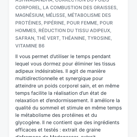
CORPOREL
LA COMBUSTION DES GRAISSES
,
,
MAGNÉSIUM
MÉLISSE
MÉTABOLISME DES
,
,
T
PROTÉINES
PIPÉRINE
POUR FEMME
POUR
,
,
,
a
HOMMES
RÉDUCTION DU TISSU ADIPEUX
,
,
g
SAFRAN
THÉ VERT
THÉANINE
TYROSINE
,
,
,
,
g
e
VITAMINE B6
d
Il vous permet d’utiliser le temps pendant
w
lequel vous dormez pour éliminer les tissus
i
adipeux indésirables. Il agit de manière
t
h
multidirectionnelle et synergique pour
atteindre un poids corporel sain, et en même
temps facilite la réalisation d’un état de
relaxation et d’endormissement. Il améliore la
qualité du sommeil et stimule en même temps
le métabolisme des protéines et du
glycogène. Il ne contient que des ingrédients
efficaces et testés : extrait de graine