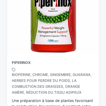
PIPERINOX
BIOPERINE
CHROME
GINGEMBRE
GUARANA
,
,
,
,
HERBES POUR PERDRE DU POIDS
LA
,
T
COMBUSTION DES GRAISSES
ORANGE
,
a
AMÈRE
RÉDUCTION DU TISSU ADIPEUX
,
g
g
Une préparation à base de plantes favorisant
e