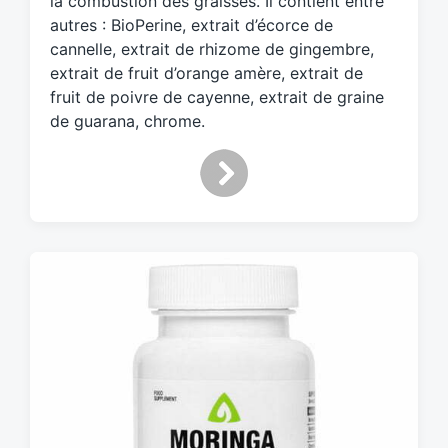
la combustion des graisses. Il contient entre
d
autres : BioPerine, extrait d’écorce de
w
cannelle, extrait de rhizome de gingembre,
i
extrait de fruit d’orange amère, extrait de
t
h
fruit de poivre de cayenne, extrait de graine
de guarana, chrome.