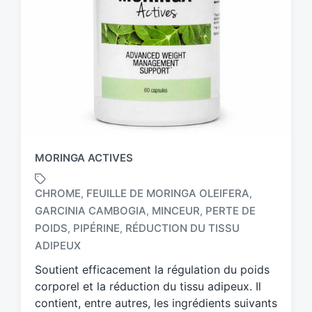
MORINGA ACTIVES
CHROME
FEUILLE DE MORINGA OLEIFERA
,
,
GARCINIA CAMBOGIA
MINCEUR
PERTE DE
,
,
T
POIDS
PIPÉRINE
RÉDUCTION DU TISSU
,
,
a
ADIPEUX
g
g
Soutient efficacement la régulation du poids
e
corporel et la réduction du tissu adipeux. Il
d
contient, entre autres, les ingrédients suivants
w