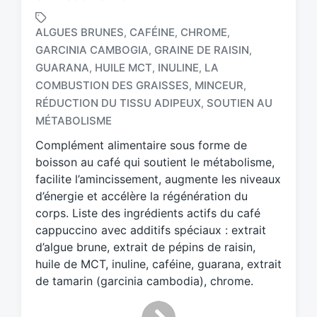
ALGUES BRUNES
CAFÉINE
CHROME
,
,
,
GARCINIA CAMBOGIA
GRAINE DE RAISIN
,
,
GUARANA
HUILE MCT
INULINE
LA
,
,
,
T
COMBUSTION DES GRAISSES
MINCEUR
,
,
a
RÉDUCTION DU TISSU ADIPEUX
SOUTIEN AU
,
g
MÉTABOLISME
g
e
Complément alimentaire sous forme de
d
boisson au café qui soutient le métabolisme,
w
facilite l’amincissement, augmente les niveaux
i
d’énergie et accélère la régénération du
t
h
corps. Liste des ingrédients actifs du café
cappuccino avec additifs spéciaux : extrait
d’algue brune, extrait de pépins de raisin,
huile de MCT, inuline, caféine, guarana, extrait
de tamarin (garcinia cambodia), chrome.