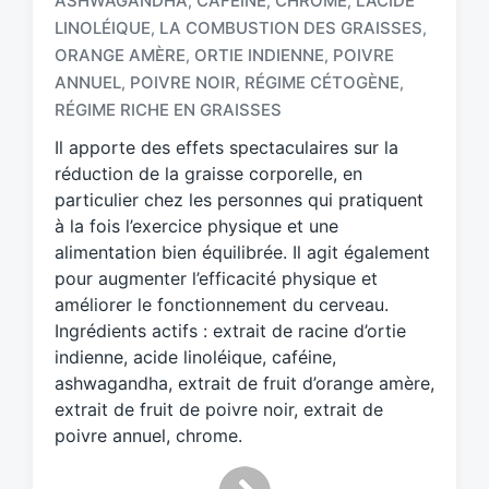
ASHWAGANDHA
CAFÉINE
CHROME
L'ACIDE
,
,
,
LINOLÉIQUE
LA COMBUSTION DES GRAISSES
,
,
ORANGE AMÈRE
ORTIE INDIENNE
POIVRE
,
,
T
a
ANNUEL
POIVRE NOIR
RÉGIME CÉTOGÈNE
,
,
,
g
RÉGIME RICHE EN GRAISSES
g
Il apporte des effets spectaculaires sur la
e
d
réduction de la graisse corporelle, en
w
particulier chez les personnes qui pratiquent
i
à la fois l’exercice physique et une
t
alimentation bien équilibrée. Il agit également
h
pour augmenter l’efficacité physique et
améliorer le fonctionnement du cerveau.
Ingrédients actifs : extrait de racine d’ortie
indienne, acide linoléique, caféine,
ashwagandha, extrait de fruit d’orange amère,
extrait de fruit de poivre noir, extrait de
poivre annuel, chrome.