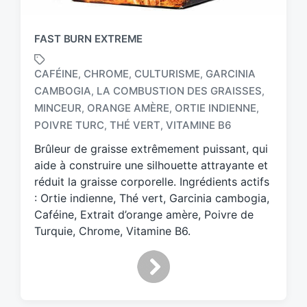
FAST BURN EXTREME
CAFÉINE
CHROME
CULTURISME
GARCINIA
,
,
,
CAMBOGIA
LA COMBUSTION DES GRAISSES
,
,
T
MINCEUR
ORANGE AMÈRE
ORTIE INDIENNE
,
,
,
a
POIVRE TURC
THÉ VERT
VITAMINE B6
,
,
g
g
Brûleur de graisse extrêmement puissant, qui
e
aide à construire une silhouette attrayante et
d
réduit la graisse corporelle. Ingrédients actifs
w
: Ortie indienne, Thé vert, Garcinia cambogia,
i
Caféine, Extrait d’orange amère, Poivre de
t
h
Turquie, Chrome, Vitamine B6.