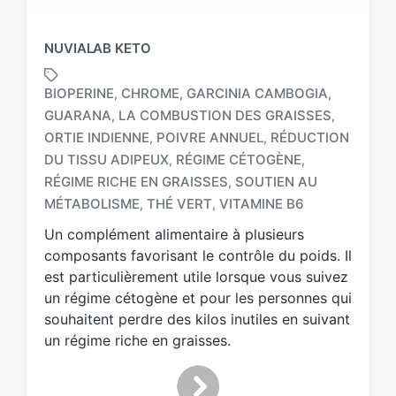
NUVIALAB KETO
BIOPERINE
CHROME
GARCINIA CAMBOGIA
,
,
,
GUARANA
LA COMBUSTION DES GRAISSES
,
,
ORTIE INDIENNE
POIVRE ANNUEL
RÉDUCTION
,
,
T
DU TISSU ADIPEUX
RÉGIME CÉTOGÈNE
,
,
a
RÉGIME RICHE EN GRAISSES
SOUTIEN AU
,
g
MÉTABOLISME
THÉ VERT
VITAMINE B6
,
,
g
e
Un complément alimentaire à plusieurs
d
composants favorisant le contrôle du poids. Il
w
est particulièrement utile lorsque vous suivez
i
un régime cétogène et pour les personnes qui
t
h
souhaitent perdre des kilos inutiles en suivant
un régime riche en graisses.