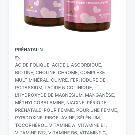
PRÉNATALIN
ACIDE FOLIQUE
ACIDE L-ASCORBIQUE
,
,
BIOTINE
CHOLINE
CHROME
COMPLEXE
,
,
,
MULTIMINÉRAL
CUIVRE
FER
IODURE DE
,
,
,
POTASSIUM
L'ACIDE NICOTINIQUE
,
,
L'HYDROXYDE DE MAGNÉSIUM
MANGANÈSE
,
,
MÉTHYLCOBALAMINE
NIACINE
PÉRIODE
,
,
T
a
PRÉNATALE
POUR FEMME
POUR UNE FEMME
,
,
,
g
PYRIDOXINE
RIBOFLAVINE
SÉLÉNIUM
,
,
,
g
TOCOPHÉROL
VITAMINE A
VITAMINE B1
,
,
,
e
VITAMINE B12
VITAMINE B6
VITAMINE C
,
,
,
d