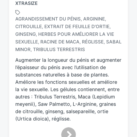
XTRASIZE
AGRANDISSEMENT DU PÉNIS
ARGININE
,
,
CITROUILLE
EXTRAIT DE FEUILLE D'ORTIE
,
,
GINSENG
HERBES POUR AMÉLIORER LA VIE
,
T
a
SEXUELLE
RACINE DE MACA
RÉGLISSE
SABAL
,
,
,
g
MINOR
TRIBULUS TERRESTRIS
,
g
Augmenter la longueur du pénis et augmenter
e
d
l’épaisseur du pénis avec l’utilisation de
w
substances naturelles à base de plantes.
i
Améliore les fonctions sexuelles et améliore
t
la vie sexuelle. Les gélules contiennent, entre
h
autres : Tribulus Terrestris, Maca (Lepidium
meyenii), Saw Palmetto, L-Arginine, graines
de citrouille, ginseng, salsepareille, ortie
(Urtica dioica), réglisse.