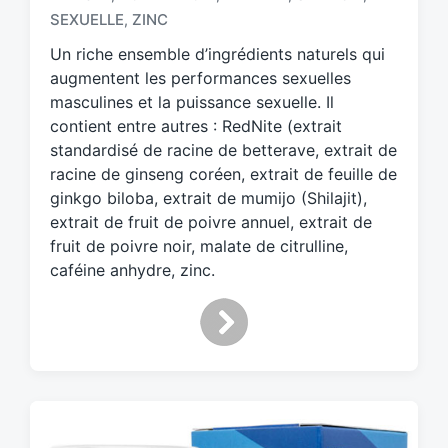
g
SEXUELLE
ZINC
,
g
Un riche ensemble d’ingrédients naturels qui
e
d
augmentent les performances sexuelles
w
masculines et la puissance sexuelle. Il
i
contient entre autres : RedNite (extrait
t
standardisé de racine de betterave, extrait de
h
racine de ginseng coréen, extrait de feuille de
ginkgo biloba, extrait de mumijo (Shilajit),
extrait de fruit de poivre annuel, extrait de
fruit de poivre noir, malate de citrulline,
caféine anhydre, zinc.