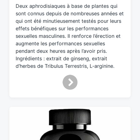
g
Deux aphrodisiaques à base de plantes qui
g
sont connus depuis de nombreuses années et
e
d
qui ont été minutieusement testés pour leurs
w
effets bénéfiques sur les performances
i
sexuelles masculines. Il renforce l’érection et
t
augmente les performances sexuelles
h
pendant deux heures après l’avoir pris.
Ingrédients : extrait de ginseng, extrait
d’herbes de Tribulus Terrestris, L-arginine.