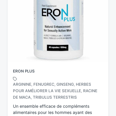
ERON PLUS
ARGININE
FENUGREC
GINSENG
HERBES
,
,
,
POUR AMÉLIORER LA VIE SEXUELLE
RACINE
,
T
a
DE MACA
TRIBULUS TERRESTRIS
,
g
Un ensemble efficace de compléments
g
alimentaires pour les hommes ayant des
e