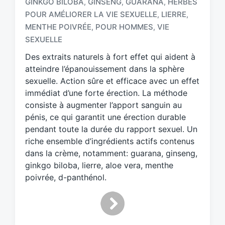
GINKGO BILOBA
GINSENG
GUARANA
HERBES
,
,
,
POUR AMÉLIORER LA VIE SEXUELLE
LIERRE
,
,
T
a
MENTHE POIVRÉE
POUR HOMMES
VIE
,
,
g
SEXUELLE
g
Des extraits naturels à fort effet qui aident à
e
d
atteindre l’épanouissement dans la sphère
w
sexuelle. Action sûre et efficace avec un effet
i
immédiat d’une forte érection. La méthode
t
consiste à augmenter l’apport sanguin au
h
pénis, ce qui garantit une érection durable
pendant toute la durée du rapport sexuel. Un
riche ensemble d’ingrédients actifs contenus
dans la crème, notamment: guarana, ginseng,
ginkgo biloba, lierre, aloe vera, menthe
poivrée, d-panthénol.