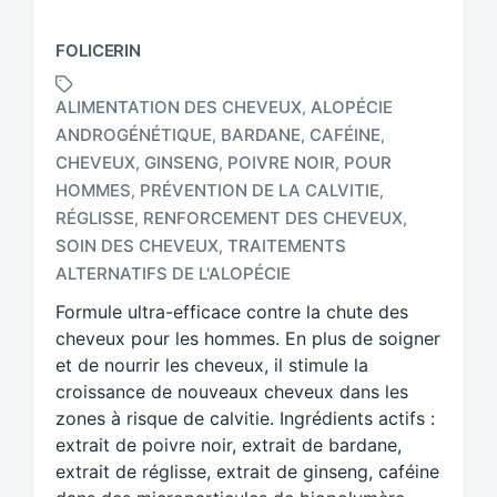
FOLICERIN
ALIMENTATION DES CHEVEUX
ALOPÉCIE
,
ANDROGÉNÉTIQUE
BARDANE
CAFÉINE
,
,
,
CHEVEUX
GINSENG
POIVRE NOIR
POUR
,
,
,
HOMMES
PRÉVENTION DE LA CALVITIE
,
,
T
a
RÉGLISSE
RENFORCEMENT DES CHEVEUX
,
,
g
SOIN DES CHEVEUX
TRAITEMENTS
,
g
ALTERNATIFS DE L'ALOPÉCIE
e
d
Formule ultra-efficace contre la chute des
w
cheveux pour les hommes. En plus de soigner
i
et de nourrir les cheveux, il stimule la
t
croissance de nouveaux cheveux dans les
h
zones à risque de calvitie. Ingrédients actifs :
extrait de poivre noir, extrait de bardane,
extrait de réglisse, extrait de ginseng, caféine