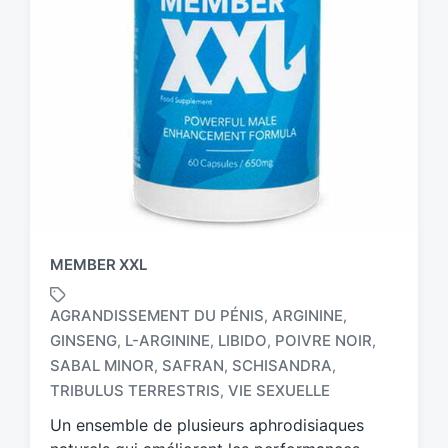
MEMBER XXL
AGRANDISSEMENT DU PÉNIS
ARGININE
,
,
GINSENG
L-ARGININE
LIBIDO
POIVRE NOIR
,
,
,
,
T
SABAL MINOR
SAFRAN
SCHISANDRA
,
,
,
a
TRIBULUS TERRESTRIS
VIE SEXUELLE
,
g
g
Un ensemble de plusieurs aphrodisiaques
e