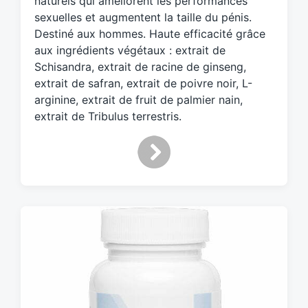
naturels qui améliorent les performances
d
sexuelles et augmentent la taille du pénis.
w
Destiné aux hommes. Haute efficacité grâce
i
aux ingrédients végétaux : extrait de
t
h
Schisandra, extrait de racine de ginseng,
extrait de safran, extrait de poivre noir, L-
arginine, extrait de fruit de palmier nain,
extrait de Tribulus terrestris.