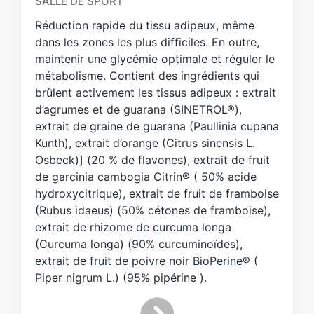
SALLE DE SPORT
e
d
Réduction rapide du tissu adipeux, même
w
dans les zones les plus difficiles. En outre,
i
maintenir une glycémie optimale et réguler le
t
métabolisme. Contient des ingrédients qui
h
brûlent activement les tissus adipeux : extrait
d’agrumes et de guarana (SINETROL®),
extrait de graine de guarana (Paullinia cupana
Kunth), extrait d’orange (Citrus sinensis L.
Osbeck)] (20 % de flavones), extrait de fruit
de garcinia cambogia Citrin® ( 50% acide
hydroxycitrique), extrait de fruit de framboise
(Rubus idaeus) (50% cétones de framboise),
extrait de rhizome de curcuma longa
(Curcuma longa) (90% curcuminoïdes),
extrait de fruit de poivre noir BioPerine® (
Piper nigrum L.) (95% pipérine ).