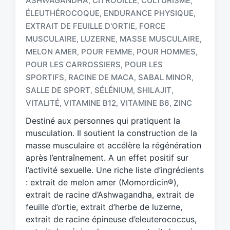
ASHWAGANDHA
CITROUILLE
CULTURISME
,
,
,
ÉLEUTHÉROCOQUE
ENDURANCE PHYSIQUE
,
,
EXTRAIT DE FEUILLE D'ORTIE
FORCE
,
MUSCULAIRE
LUZERNE
MASSE MUSCULAIRE
,
,
,
MELON AMER
POUR FEMME
POUR HOMMES
,
,
,
T
a
POUR LES CARROSSIERS
POUR LES
,
g
SPORTIFS
RACINE DE MACA
SABAL MINOR
,
,
,
g
SALLE DE SPORT
SÉLÉNIUM
SHILAJIT
,
,
,
e
VITALITÉ
VITAMINE B12
VITAMINE B6
ZINC
,
,
,
d
w
Destiné aux personnes qui pratiquent la
i
musculation. Il soutient la construction de la
t
masse musculaire et accélère la régénération
h
après l’entraînement. A un effet positif sur
l’activité sexuelle. Une riche liste d’ingrédients
: extrait de melon amer (Momordicin®),
extrait de racine d’Ashwagandha, extrait de
feuille d’ortie, extrait d’herbe de luzerne,
extrait de racine épineuse d’eleuterococcus,