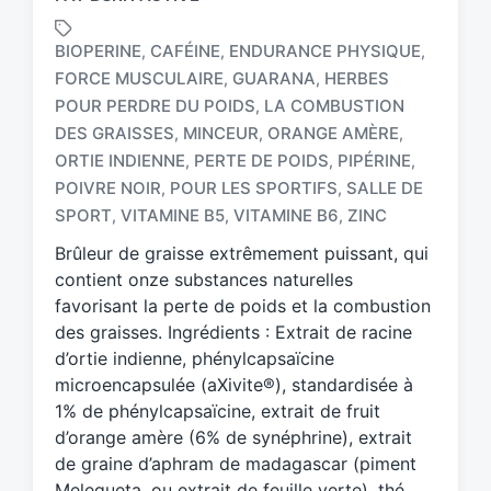
BIOPERINE
CAFÉINE
ENDURANCE PHYSIQUE
,
,
,
FORCE MUSCULAIRE
GUARANA
HERBES
,
,
POUR PERDRE DU POIDS
LA COMBUSTION
,
DES GRAISSES
MINCEUR
ORANGE AMÈRE
,
,
,
T
a
ORTIE INDIENNE
PERTE DE POIDS
PIPÉRINE
,
,
,
g
POIVRE NOIR
POUR LES SPORTIFS
SALLE DE
,
,
g
SPORT
VITAMINE B5
VITAMINE B6
ZINC
,
,
,
e
d
Brûleur de graisse extrêmement puissant, qui
w
contient onze substances naturelles
i
favorisant la perte de poids et la combustion
t
des graisses. Ingrédients : Extrait de racine
h
d’ortie indienne, phénylcapsaïcine
microencapsulée (aXivite®), standardisée à
1% de phénylcapsaïcine, extrait de fruit
d’orange amère (6% de synéphrine), extrait
de graine d’aphram de madagascar (piment
Melegueta, ou extrait de feuille verte), thé