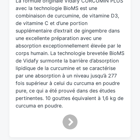
La formule originale Vidafy CURCUMIN PLUS
e
d
avec la technologie BioMS est une
w
combinaison de curcumine, de vitamine D3,
i
de vitamine C et d’une portion
t
supplémentaire d’extrait de gingembre dans
h
une excellente préparation avec une
absorption exceptionnellement élevée par le
corps humain. La technologie brevetée BioMS
de Vidafy surmonte la barrière d’absorption
lipidique de la curcumine et se caractérise
par une absorption à un niveau jusqu’à 277
fois supérieur à celui du curcuma en poudre
pure, ce qui a été prouvé dans des études
pertinentes. 10 gouttes équivalent à 1,6 kg de
curcuma en poudre.