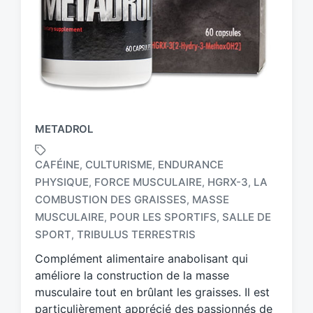
METADROL
CAFÉINE
CULTURISME
ENDURANCE
,
,
PHYSIQUE
FORCE MUSCULAIRE
HGRX-3
LA
,
,
,
COMBUSTION DES GRAISSES
MASSE
,
T
a
MUSCULAIRE
POUR LES SPORTIFS
SALLE DE
,
,
g
SPORT
TRIBULUS TERRESTRIS
,
g
Complément alimentaire anabolisant qui
e
d
améliore la construction de la masse
w
musculaire tout en brûlant les graisses. Il est
i
particulièrement apprécié des passionnés de