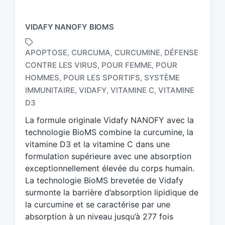
VIDAFY NANOFY BIOMS
APOPTOSE
CURCUMA
CURCUMINE
DÉFENSE
,
,
,
CONTRE LES VIRUS
POUR FEMME
POUR
,
,
HOMMES
POUR LES SPORTIFS
SYSTÈME
,
,
T
a
IMMUNITAIRE
VIDAFY
VITAMINE C
VITAMINE
,
,
,
g
D3
g
La formule originale Vidafy NANOFY avec la
e
d
technologie BioMS combine la curcumine, la
w
vitamine D3 et la vitamine C dans une
i
formulation supérieure avec une absorption
t
exceptionnellement élevée du corps humain.
h
La technologie BioMS brevetée de Vidafy
surmonte la barrière d’absorption lipidique de
la curcumine et se caractérise par une
absorption à un niveau jusqu’à 277 fois