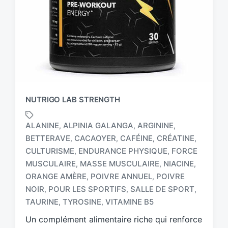
NUTRIGO LAB STRENGTH
ALANINE
ALPINIA GALANGA
ARGININE
,
,
,
BETTERAVE
CACAOYER
CAFÉINE
CRÉATINE
,
,
,
,
CULTURISME
ENDURANCE PHYSIQUE
FORCE
,
,
MUSCULAIRE
MASSE MUSCULAIRE
NIACINE
,
,
,
T
a
ORANGE AMÈRE
POIVRE ANNUEL
POIVRE
,
,
g
NOIR
POUR LES SPORTIFS
SALLE DE SPORT
,
,
,
g
TAURINE
TYROSINE
VITAMINE B5
,
,
e
d
Un complément alimentaire riche qui renforce