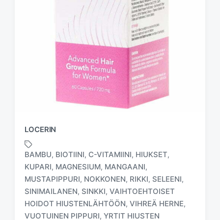
LOCERIN
BAMBU
BIOTIINI
C-VITAMIINI
HIUKSET
,
,
,
,
KUPARI
MAGNESIUM
MANGAANI
,
,
,
MUSTAPIPPURI
NOKKONEN
RIKKI
SELEENI
,
,
,
,
SINIMAILANEN
SINKKI
VAIHTOEHTOISET
,
,
T
a
HOIDOT HIUSTENLÄHTÖÖN
VIHREÄ HERNE
,
,
g
VUOTUINEN PIPPURI
YRTIT HIUSTEN
,