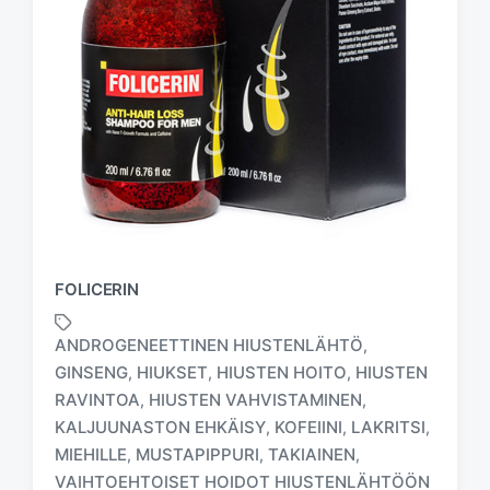
FOLICERIN
ANDROGENEETTINEN HIUSTENLÄHTÖ
,
GINSENG
HIUKSET
HIUSTEN HOITO
HIUSTEN
,
,
,
RAVINTOA
HIUSTEN VAHVISTAMINEN
,
,
T
KALJUUNASTON EHKÄISY
KOFEIINI
LAKRITSI
,
,
,
a
MIEHILLE
MUSTAPIPPURI
TAKIAINEN
,
,
,
g
VAIHTOEHTOISET HOIDOT HIUSTENLÄHTÖÖN
g