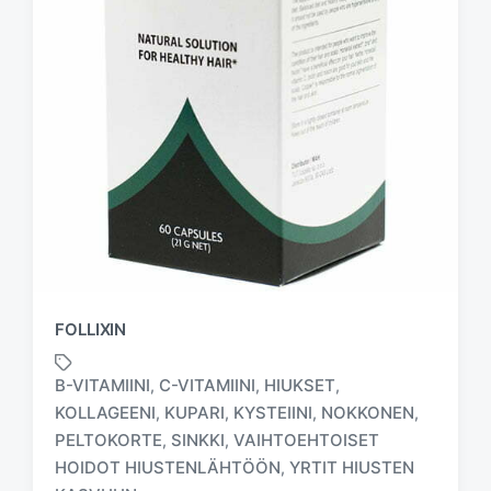
FOLLIXIN
B-VITAMIINI
C-VITAMIINI
HIUKSET
,
,
,
KOLLAGEENI
KUPARI
KYSTEIINI
NOKKONEN
,
,
,
,
PELTOKORTE
SINKKI
VAIHTOEHTOISET
,
,
T
a
HOIDOT HIUSTENLÄHTÖÖN
YRTIT HIUSTEN
,
g