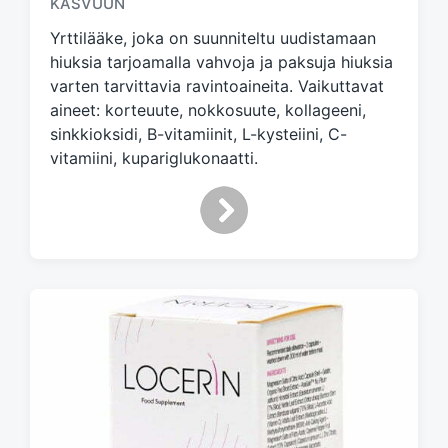
KASVUUN
g
Yrttilääke, joka on suunniteltu uudistamaan
e
d
hiuksia tarjoamalla vahvoja ja paksuja hiuksia
w
varten tarvittavia ravintoaineita. Vaikuttavat
i
aineet: korteuute, nokkosuute, kollageeni,
t
sinkkioksidi, B-vitamiinit, L-kysteiini, C-
h
vitamiini, kupariglukonaatti.