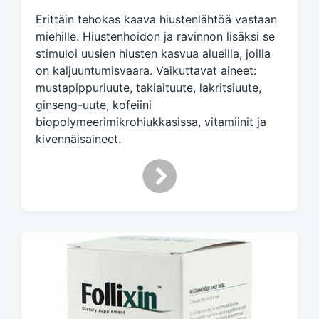
e
Erittäin tehokas kaava hiustenlähtöä vastaan
d
miehille. Hiustenhoidon ja ravinnon lisäksi se
w
stimuloi uusien hiusten kasvua alueilla, joilla
i
on kaljuuntumisvaara. Vaikuttavat aineet:
t
h
mustapippuriuute, takiaituute, lakritsiuute,
ginseng-uute, kofeiini
biopolymeerimikrohiukkasissa, vitamiinit ja
kivennäisaineet.