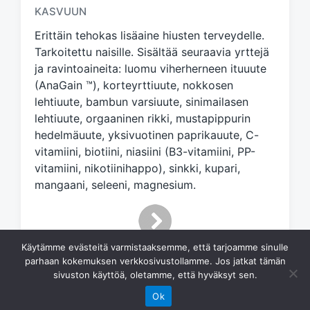
g
KASVUUN
e
d
Erittäin tehokas lisäaine hiusten terveydelle.
w
Tarkoitettu naisille. Sisältää seuraavia yrttejä
i
ja ravintoaineita: luomu viherherneen ituuute
t
(AnaGain ™), korteyrttiuute, nokkosen
h
lehtiuute, bambun varsiuute, sinimailasen
lehtiuute, orgaaninen rikki, mustapippurin
hedelmäuute, yksivuotinen paprikauute, C-
vitamiini, biotiini, niasiini (B3-vitamiini, PP-
vitamiini, nikotiinihappo), sinkki, kupari,
mangaani, seleeni, magnesium.
Käytämme evästeitä varmistaaksemme, että tarjoamme sinulle
parhaan kokemuksen verkkosivustollamme. Jos jatkat tämän
sivuston käyttöä, oletamme, että hyväksyt sen.
Ok