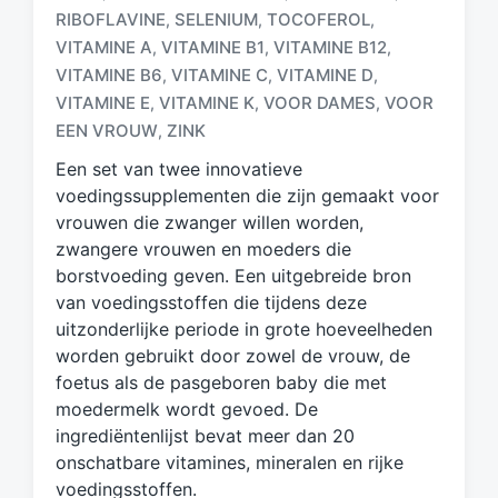
e
RIBOFLAVINE
SELENIUM
TOCOFEROL
,
,
,
t
VITAMINE A
VITAMINE B1
VITAMINE B12
,
,
,
a
VITAMINE B6
VITAMINE C
VITAMINE D
,
,
,
g
VITAMINE E
VITAMINE K
VOOR DAMES
VOOR
,
,
,
d
EEN VROUW
ZINK
,
m
e
Een set van twee innovatieve
t
voedingssupplementen die zijn gemaakt voor
vrouwen die zwanger willen worden,
zwangere vrouwen en moeders die
borstvoeding geven. Een uitgebreide bron
van voedingsstoffen die tijdens deze
uitzonderlijke periode in grote hoeveelheden
worden gebruikt door zowel de vrouw, de
foetus als de pasgeboren baby die met
moedermelk wordt gevoed. De
ingrediëntenlijst bevat meer dan 20
onschatbare vitamines, mineralen en rijke
voedingsstoffen.