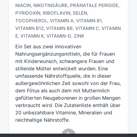
S
NIACIN
NIKOTINSÄURE
PRÄNATALE PERIODE
,
,
,
c
PYRIDOXIN
RIBOFLAVIN
SELEN
,
,
,
h
TOCOPHEROL
VITAMIN A
VITAMIN B1
,
,
,
l
a
VITAMIN B12
VITAMIN B6
VITAMIN C
VITAMIN
,
,
,
g
E
VITAMIN K
VITAMIN-D
ZINK
,
,
,
w
Ein Set aus zwei innovativen
ö
r
Nahrungsergänzungsmitteln, die für Frauen
t
mit Kinderwunsch, schwangere Frauen und
e
stillende Mütter entwickelt wurden. Eine
r
umfassende Nährstoffquelle, die in dieser
außergewöhnlichen Zeit sowohl von der Frau,
dem Fötus als auch dem mit Muttermilch
gefütterten Neugeborenen in großen Mengen
verbraucht wird. Die Zutatenliste enthält über
20 unbezahlbare Vitamine, Mineralien und
reichhaltige Nährstoffe.