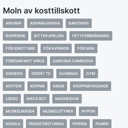
Moln av kosttillskott
ARGININ
ASHWAGANDHA
BANTNING
BIOPERINE
BITTER APELSIN
FETTFÖRBRÄNNING
FÖR IDROTTARE
FÖR KVINNOR
FÖR MÄN
FÖRSVAR MOT VIRUS
GARCINIA CAMBOGIA
GINSENG
GRÖNT TE
GUARANA
GYM
KOFFEIN
KOPPAR
KROM
KROPPSBYGGANDE
LIBIDO
MACA ROT
MAGNESIUM
MUSKELMASSA
MUSKELSTYRKA
NYPON
NÄSSLA
PENISFÖRSTORING
PIPERIN
PUMPA