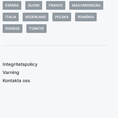
N
ESPAÑA
SUOMI
FRANCE
MAGYARORSZÁG
s
n
ITALIA
NEDERLAND
POLSKA
ROMÂNIA
t
a
SVERIGE
TÜRKIYE
p
v
k
s
Integritetspolicy
i
v
Varning
c
Kontakta oss
p
h
r
r
B