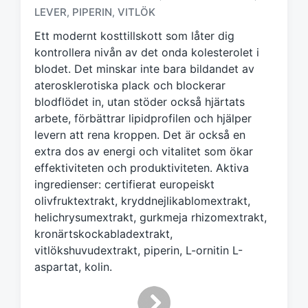
k
LEVER
PIPERIN
VITLÖK
,
,
t
m
Ett modernt kosttillskott som låter dig
e
kontrollera nivån av det onda kolesterolet i
d
blodet. Det minskar inte bara bildandet av
aterosklerotiska plack och blockerar
blodflödet in, utan stöder också hjärtats
arbete, förbättrar lipidprofilen och hjälper
levern att rena kroppen. Det är också en
extra dos av energi och vitalitet som ökar
effektiviteten och produktiviteten. Aktiva
ingredienser: certifierat europeiskt
olivfruktextrakt, kryddnejlikablomextrakt,
helichrysumextrakt, gurkmeja rhizomextrakt,
kronärtskockabladextrakt,
vitlökshuvudextrakt, piperin, L-ornitin L-
aspartat, kolin.