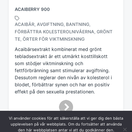
ACAIBERRY 900
ACAIBÄR
AVGIFTNING
BANTNING
,
,
,
FÖRBÄTTRA KOLESTEROLNIVÅERNA
GRÖNT
,
M
ä
TE
ÖRTER FÖR VIKTMINSKNING
,
r
Acaibärsextrakt kombinerat med grönt
k
tebladsextrakt är ett utmärkt kosttillskott
t
m
som stödjer viktminskning och
e
fettförbränning samt stimulerar avgiftning.
d
Dessutom reglerar den nivån av kolesterol i
blodet, förbättrar synen och har en positiv
effekt på den sexuella prestationen.
Vi använder cookies för att säkerställa att vi ger dig den bästa
upplevelsen på vår webbplats. Om du fortsätter att använda
den här webbplatsen antar vi att du godkänner den.