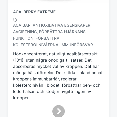
ACAI BERRY EXTREME
ACAIBÄR
ANTIOXIDATIVA EGENSKAPER
,
,
AVGIFTNING
FÖRBÄTTRA HJÄRNANS
,
M
FUNKTION
FÖRBÄTTRA
,
ä
KOLESTEROLNIVÅERNA
IMMUNFÖRSVAR
,
r
k
Högkoncentrerat, naturligt acaibärsextrakt
t
(10:1), utan några onödiga tillsatser. Det
m
absorberas mycket väl av kroppen. Det har
e
många hälsofördelar. Det stärker bland annat
d
kroppens immunbarriär, reglerar
kolesterolnivån i blodet, förbättrar ben- och
lederhälsan och stödjer avgiftningen av
kroppen.