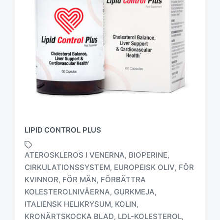
LIPID CONTROL PLUS
ATEROSKLEROS I VENERNA
BIOPERINE
,
,
CIRKULATIONSSYSTEM
EUROPEISK OLIV
FÖR
,
,
KVINNOR
FÖR MÄN
FÖRBÄTTRA
,
,
KOLESTEROLNIVÅERNA
GURKMEJA
,
,
M
ä
ITALIENSK HELIKRYSUM
KOLIN
,
,
r
KRONÄRTSKOCKA BLAD
LDL-KOLESTEROL
,
,