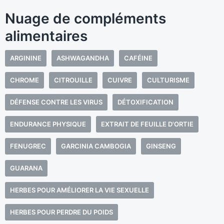
Nuage de compléments
alimentaires
ARGININE
ASHWAGANDHA
CAFÉINE
CHROME
CITROUILLE
CUIVRE
CULTURISME
DÉFENSE CONTRE LES VIRUS
DÉTOXIFICATION
ENDURANCE PHYSIQUE
EXTRAIT DE FEUILLE D'ORTIE
FENUGREC
GARCINIA CAMBOGIA
GINSENG
GUARANA
HERBES POUR AMÉLIORER LA VIE SEXUELLE
HERBES POUR PERDRE DU POIDS