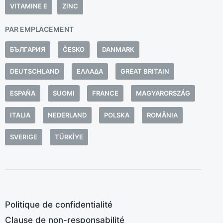
t
VITAMINE E
ZINC
c
PAR EMPLACEMENT
a
E
БЪЛГАРИЯ
ČESKO
DANMARK
b
c
DEUTSCHLAND
ΕΛΛΆΔΑ
GREAT BRITAIN
c
ESPAÑA
SUOMI
FRANCE
MAGYARORSZÁG
a
e
ITALIA
NEDERLAND
POLSKA
ROMÂNIA
s
SVERIGE
TÜRKIYE
d
Politique de confidentialité
Clause de non-responsabilité