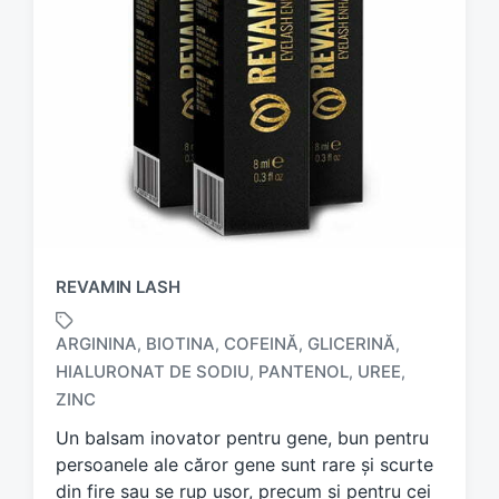
REVAMIN LASH
ARGININA
BIOTINA
COFEINĂ
GLICERINĂ
,
,
,
,
HIALURONAT DE SODIU
PANTENOL
UREE
,
,
,
T
a
ZINC
g
Un balsam inovator pentru gene, bun pentru
g
persoanele ale căror gene sunt rare și scurte
e
d
din fire sau se rup ușor, precum și pentru cei