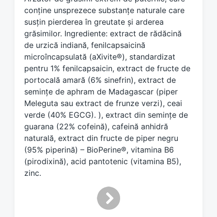
w
conține unsprezece substanțe naturale care
i
susțin pierderea în greutate și arderea
t
h
grăsimilor. Ingrediente: extract de rădăcină
de urzică indiană, fenilcapsaicină
microîncapsulată (aXivite®), standardizat
pentru 1% fenilcapsaicin, extract de fructe de
portocală amară (6% sinefrin), extract de
semințe de aphram de Madagascar (piper
Meleguta sau extract de frunze verzi), ceai
verde (40% EGCG). ), extract din semințe de
guarana (22% cofeină), cafeină anhidră
naturală, extract din fructe de piper negru
(95% piperină) – BioPerine®, vitamina B6
(pirodixină), acid pantotenic (vitamina B5),
zinc.