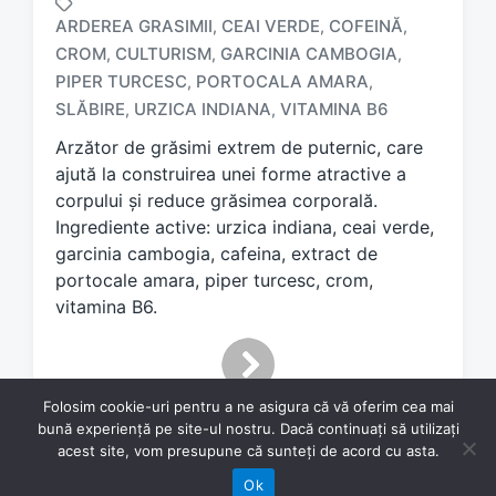
ARDEREA GRASIMII
CEAI VERDE
COFEINĂ
,
,
,
CROM
CULTURISM
GARCINIA CAMBOGIA
,
,
,
T
PIPER TURCESC
PORTOCALA AMARA
,
,
a
SLĂBIRE
URZICA INDIANA
VITAMINA B6
,
,
g
g
Arzător de grăsimi extrem de puternic, care
e
ajută la construirea unei forme atractive a
d
corpului și reduce grăsimea corporală.
w
Ingrediente active: urzica indiana, ceai verde,
i
garcinia cambogia, cafeina, extract de
t
h
portocale amara, piper turcesc, crom,
vitamina B6.
Folosim cookie-uri pentru a ne asigura că vă oferim cea mai
bună experiență pe site-ul nostru. Dacă continuați să utilizați
acest site, vom presupune că sunteți de acord cu asta.
Ok