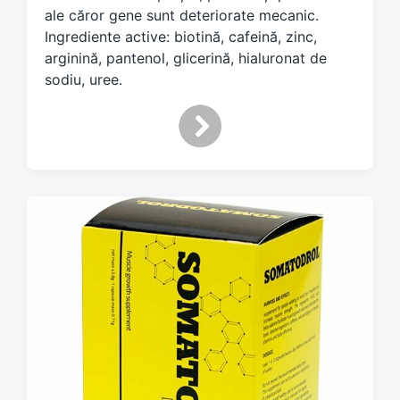
w
ale căror gene sunt deteriorate mecanic.
i
Ingrediente active: biotină, cafeină, zinc,
t
arginină, pantenol, glicerină, hialuronat de
h
sodiu, uree.