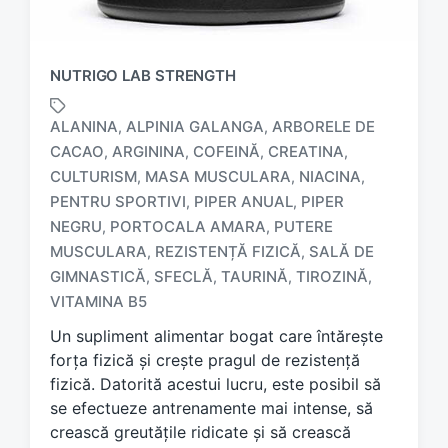
NUTRIGO LAB STRENGTH
ALANINA
ALPINIA GALANGA
ARBORELE DE
,
,
CACAO
ARGININA
COFEINĂ
CREATINA
,
,
,
,
CULTURISM
MASA MUSCULARA
NIACINA
,
,
,
PENTRU SPORTIVI
PIPER ANUAL
PIPER
,
,
T
NEGRU
PORTOCALA AMARA
PUTERE
,
,
a
MUSCULARA
REZISTENȚĂ FIZICĂ
SALĂ DE
,
,
g
GIMNASTICĂ
SFECLĂ
TAURINĂ
TIROZINĂ
,
,
,
,
g
e
VITAMINA B5
d
Un supliment alimentar bogat care întărește
w
forța fizică și crește pragul de rezistență
i
fizică. Datorită acestui lucru, este posibil să
t
h
se efectueze antrenamente mai intense, să
crească greutățile ridicate și să crească