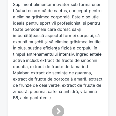
d
Supliment alimentar inovator sub forma unei
w
băuturi cu aromă de cactus, conceput pentru
i
a elimina grăsimea corporală. Este o soluție
t
ideală pentru sportivii profesioniști și pentru
h
toate persoanele care doresc să-și
îmbunătățească aspectul formei corpului, să
expună mușchii și să elimine grăsimea inutile.
În plus, susține eficiența fizică a corpului în
timpul antrenamentului intensiv. Ingredientele
active includ: extract de fructe de smochin
opuntia, extract de fructe de tamarind
Malabar, extract de semințe de guarana,
extract de fructe de portocală amară, extract
de frunze de ceai verde, extract de fructe de
zmeură, piperina, cafeină anhidră, vitamina
B6, acid pantotenic.