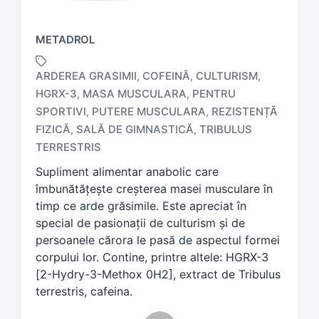
METADROL
ARDEREA GRASIMII
COFEINĂ
CULTURISM
,
,
,
HGRX-3
MASA MUSCULARA
PENTRU
,
,
SPORTIVI
PUTERE MUSCULARA
REZISTENȚĂ
,
,
T
a
FIZICĂ
SALĂ DE GIMNASTICĂ
TRIBULUS
,
,
g
TERRESTRIS
g
Supliment alimentar anabolic care
e
d
îmbunătățește creșterea masei musculare în
w
timp ce arde grăsimile. Este apreciat în
i
special de pasionații de culturism și de
t
persoanele cărora le pasă de aspectul formei
h
corpului lor. Contine, printre altele: HGRX-3
[2-Hydry-3-Methox 0H2], extract de Tribulus
terrestris, cafeina.