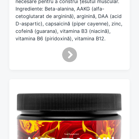
necesare pentru a construi țesutul muscular.
t
Ingrediente: Beta-alanina, AAKG (alfa-
h
cetoglutarat de arginină), arginină, DAA (acid
D-aspartic), capsaicină (piper cayenne), zinc,
cofeină (guarana), vitamina B3 (niacină),
vitamina B6 (piridoxină), vitamina B12.