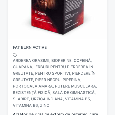
FAT BURN ACTIVE
ARDEREA GRASIMII
BIOPERINE
COFEINĂ
,
,
,
GUARANA
IERBURI PENTRU PIERDEREA ÎN
,
GREUTATE
PENTRU SPORTIVI
PIERDERE ÎN
,
,
GREUTATE
PIPER NEGRU
PIPERINA
,
,
,
T
PORTOCALA AMARA
PUTERE MUSCULARA
,
,
a
REZISTENȚĂ FIZICĂ
SALĂ DE GIMNASTICĂ
,
,
g
SLĂBIRE
URZICA INDIANA
VITAMINA B5
,
,
,
g
e
VITAMINA B6
ZINC
,
d
Arzător de grăsimi extrem de puternic, care