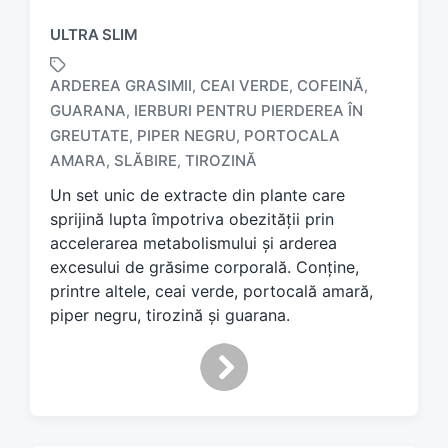
ULTRA SLIM
ARDEREA GRASIMII
CEAI VERDE
COFEINĂ
,
,
,
GUARANA
IERBURI PENTRU PIERDEREA ÎN
,
T
GREUTATE
PIPER NEGRU
PORTOCALA
,
,
a
AMARA
SLĂBIRE
TIROZINĂ
,
,
g
g
Un set unic de extracte din plante care
e
sprijină lupta împotriva obezității prin
d
accelerarea metabolismului și arderea
w
excesului de grăsime corporală. Conține,
i
printre altele, ceai verde, portocală amară,
t
h
piper negru, tirozină și guarana.