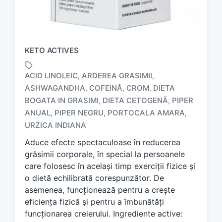
KETO ACTIVES
ACID LINOLEIC
ARDEREA GRASIMII
,
,
ASHWAGANDHA
COFEINĂ
CROM
DIETA
,
,
,
BOGATA IN GRASIMI
DIETA CETOGENĂ
PIPER
,
,
T
a
ANUAL
PIPER NEGRU
PORTOCALA AMARA
,
,
,
g
URZICA INDIANA
g
Aduce efecte spectaculoase în reducerea
e
d
grăsimii corporale, în special la persoanele
w
care folosesc în același timp exerciții fizice și
i
o dietă echilibrată corespunzător. De
t
asemenea, funcționează pentru a crește
h
eficiența fizică și pentru a îmbunătăți
funcționarea creierului. Ingrediente active: