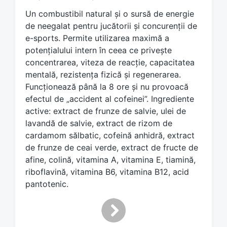
e
Un combustibil natural și o sursă de energie
d
de neegalat pentru jucătorii și concurenții de
w
e-sports. Permite utilizarea maximă a
i
potențialului intern în ceea ce privește
t
h
concentrarea, viteza de reacție, capacitatea
mentală, rezistența fizică și regenerarea.
Funcționează până la 8 ore și nu provoacă
efectul de „accident al cofeinei”. Ingrediente
active: extract de frunze de salvie, ulei de
lavandă de salvie, extract de rizom de
cardamom sălbatic, cofeină anhidră, extract
de frunze de ceai verde, extract de fructe de
afine, colină, vitamina A, vitamina E, tiamină,
riboflavină, vitamina B6, vitamina B12, acid
pantotenic.