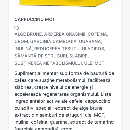
CAPPUCCINO MCT
ALGE BRUNE
ARDEREA GRASIMII
COFEINĂ
,
,
,
CROM
GARCINIA CAMBOGIA
GUARANA
,
,
,
INULINĂ
REDUCEREA ȚESUTULUI ADIPOS
,
,
T
a
SĂMÂNȚĂ DE STRUGURI
SLĂBIRE
,
,
g
SUSȚINEREA METABOLISMULUI
ULEI MCT
,
g
Supliment alimentar sub formă de băutură de
e
d
cafea care susține metabolismul, facilitează
w
slăbirea, crește nivelul de energie și
i
accelerează regenerarea organismului. Lista
t
ingredientelor active ale cafelei cappuccino
h
cu aditivi speciali: extract de alge brune,
extract din samburi de struguri, ulei MCT,
inulina, cofeina, guarana, extract de tamarind
(garcinia cambodia), crom.