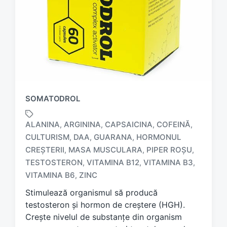
SOMATODROL
ALANINA
ARGININA
CAPSAICINA
COFEINĂ
,
,
,
,
CULTURISM
DAA
GUARANA
HORMONUL
,
,
,
CREȘTERII
MASA MUSCULARA
PIPER ROȘU
,
,
,
T
a
TESTOSTERON
VITAMINA B12
VITAMINA B3
,
,
,
g
VITAMINA B6
ZINC
,
g
Stimulează organismul să producă
e
d
testosteron și hormon de creștere (HGH).
w
Crește nivelul de substanțe din organism
i