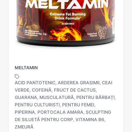
MELTAMIN
ACID PANTOTENIC
ARDEREA GRASIMII
CEAI
,
,
VERDE
COFEINĂ
FRUCT DE CACTUS
,
,
,
GUARANA
MUSCULATURĂ
PENTRU BĂRBAȚI
,
,
,
PENTRU CULTURISTI
PENTRU FEMEI
,
,
T
a
PIPERINA
PORTOCALA AMARA
SCULPTING
,
,
g
DE SILUETĂ PENTRU CORP
VITAMINA B6
,
,
g
ZMEURĂ
e