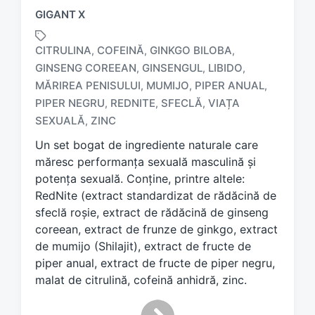
GIGANT X
CITRULINA
COFEINĂ
GINKGO BILOBA
,
,
,
GINSENG COREEAN
GINSENGUL
LIBIDO
,
,
,
MĂRIREA PENISULUI
MUMIJO
PIPER ANUAL
,
,
,
T
a
PIPER NEGRU
REDNITE
SFECLĂ
VIAȚA
,
,
,
g
SEXUALĂ
ZINC
,
g
Un set bogat de ingrediente naturale care
e
d
măresc performanța sexuală masculină și
w
potența sexuală. Conține, printre altele:
i
RedNite (extract standardizat de rădăcină de
t
sfeclă roșie, extract de rădăcină de ginseng
h
coreean, extract de frunze de ginkgo, extract
de mumijo (Shilajit), extract de fructe de
piper anual, extract de fructe de piper negru,
malat de citrulină, cofeină anhidră, zinc.