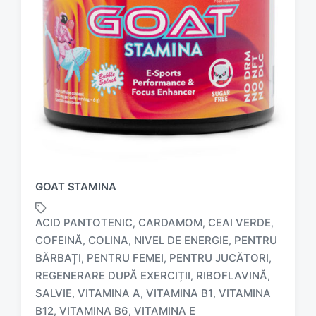
GOAT STAMINA
ACID PANTOTENIC
CARDAMOM
CEAI VERDE
,
,
,
COFEINĂ
COLINA
NIVEL DE ENERGIE
PENTRU
,
,
,
BĂRBAȚI
PENTRU FEMEI
PENTRU JUCĂTORI
,
,
,
T
REGENERARE DUPĂ EXERCIȚII
RIBOFLAVINĂ
,
,
a
SALVIE
VITAMINA A
VITAMINA B1
VITAMINA
,
,
,
g
B12
VITAMINA B6
VITAMINA E
,
,
g