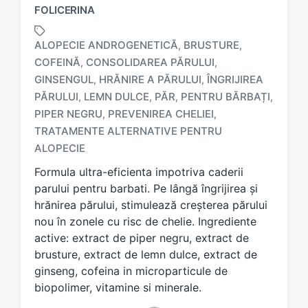
FOLICERINA
ALOPECIE ANDROGENETICĂ
BRUSTURE
,
,
COFEINĂ
CONSOLIDAREA PĂRULUI
,
,
GINSENGUL
HRĂNIRE A PĂRULUI
ÎNGRIJIREA
,
,
PĂRULUI
LEMN DULCE
PĂR
PENTRU BĂRBAȚI
,
,
,
,
T
a
PIPER NEGRU
PREVENIREA CHELIEI
,
,
g
TRATAMENTE ALTERNATIVE PENTRU
g
ALOPECIE
e
d
Formula ultra-eficienta impotriva caderii
w
parului pentru barbati. Pe lângă îngrijirea și
i
hrănirea părului, stimulează creșterea părului
t
nou în zonele cu risc de chelie. Ingrediente
h
active: extract de piper negru, extract de
brusture, extract de lemn dulce, extract de
ginseng, cofeina in microparticule de
biopolimer, vitamine si minerale.