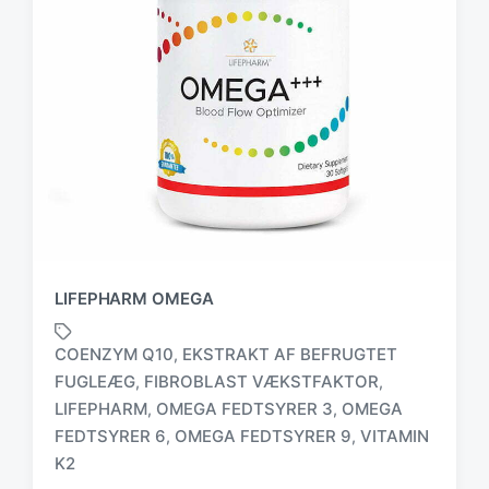
LIFEPHARM OMEGA
COENZYM Q10
EKSTRAKT AF BEFRUGTET
,
FUGLEÆG
FIBROBLAST VÆKSTFAKTOR
,
,
LIFEPHARM
OMEGA FEDTSYRER 3
OMEGA
,
,
T
a
FEDTSYRER 6
OMEGA FEDTSYRER 9
VITAMIN
,
,
g
K2
g