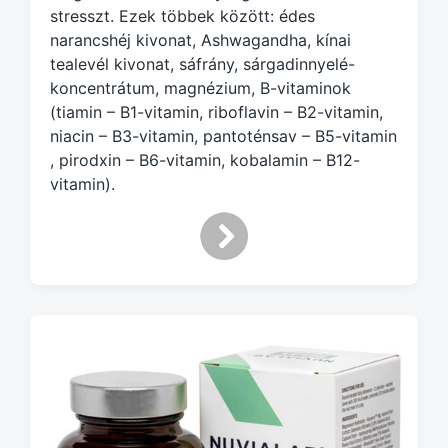
h
stresszt. Ezek többek között: édes
narancshéj kivonat, Ashwagandha, kínai
tealevél kivonat, sáfrány, sárgadinnyelé-
koncentrátum, magnézium, B-vitaminok
(tiamin – B1-vitamin, riboflavin – B2-vitamin,
niacin – B3-vitamin, pantoténsav – B5-vitamin
, pirodxin – B6-vitamin, kobalamin – B12-
vitamin).