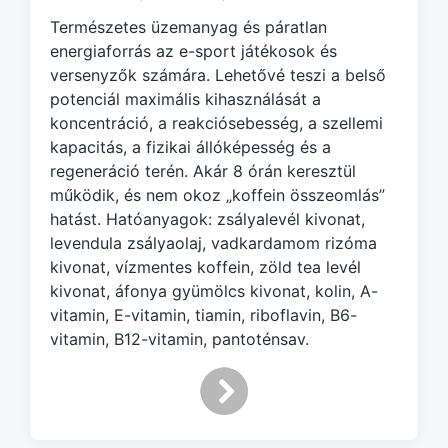
e
Természetes üzemanyag és páratlan
d
energiaforrás az e-sport játékosok és
w
versenyzők számára. Lehetővé teszi a belső
i
potenciál maximális kihasználását a
t
h
koncentráció, a reakciósebesség, a szellemi
kapacitás, a fizikai állóképesség és a
regeneráció terén. Akár 8 órán keresztül
működik, és nem okoz „koffein összeomlás”
hatást. Hatóanyagok: zsályalevél kivonat,
levendula zsályaolaj, vadkardamom rizóma
kivonat, vízmentes koffein, zöld tea levél
kivonat, áfonya gyümölcs kivonat, kolin, A-
vitamin, E-vitamin, tiamin, riboflavin, B6-
vitamin, B12-vitamin, pantoténsav.