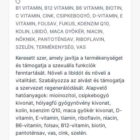
B1 VITAMIN
B12 VITAMIN
B6 VITAMIN
BIOTIN
,
,
,
,
C VITAMIN
CINK
CSIPKEBOGYÓ
D-VITAMIN
E
,
,
,
,
VITAMIN
FOLSAV
FUKUS
KOENZIM Q10
,
,
,
,
T
KOLIN
LIBIDÓ
MACA GYÖKÉR
NIACIN
,
,
,
,
a
NŐKNEK
PANTOTÉNSAV
RIBOFLAVIN
,
,
,
g
SZELÉN
TERMÉKENYSÉG
VAS
,
,
g
e
Keresett szer, amely javítja a termékenységet
d
és támogatja a szexuális funkciók
w
fenntartását. Növeli a libidót és növeli a
i
vitalitást. Szabályozza az alvást és támogatja
t
h
a szervezet regenerálódását. Alapvető
hatóanyagok: mioinozitol, csipkebogyó
kivonat, hólyagfű gyógynövény kivonat,
kolin, koenzim Q10, maca gyökér kivonat, D-
vitamin, E-vitamin, tiamin, riboflavin, niacin,
B6-vitamin, folsav, B12-vitamin, biotin,
pantoténsav, vas, cink, szelén.