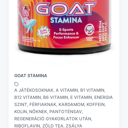
GOAT STAMINA
A JÁTÉKOSOKNAK
A VITAMIN
B1 VITAMIN
,
,
,
B12 VITAMIN
B6 VITAMIN
E VITAMIN
ENERGIA
,
,
,
SZINT
FÉRFIAKNAK
KARDAMOM
KOFFEIN
,
,
,
,
T
KOLIN
NŐKNEK
PANTOTÉNSAV
,
,
,
a
REGENERÁCIÓ GYAKORLATOK UTÁN
,
g
RIBOFLAVIN
ZÖLD TEA
ZSÁLYA
,
,
g