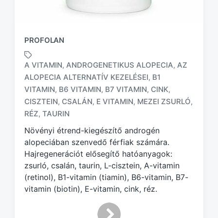
PROFOLAN
A VITAMIN
ANDROGENETIKUS ALOPECIA
AZ
,
,
ALOPECIA ALTERNATÍV KEZELÉSEI
B1
,
VITAMIN
B6 VITAMIN
B7 VITAMIN
CINK
,
,
,
,
T
a
CISZTEIN
CSALÁN
E VITAMIN
MEZEI ZSURLÓ
,
,
,
,
g
RÉZ
TAURIN
,
g
Növényi étrend-kiegészítő androgén
e
d
alopeciában szenvedő férfiak számára.
w
Hajregenerációt elősegítő hatóanyagok:
i
zsurló, csalán, taurin, L-cisztein, A-vitamin
t
(retinol), B1-vitamin (tiamin), B6-vitamin, B7-
h
vitamin (biotin), E-vitamin, cink, réz.