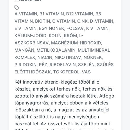
A VITAMIN
B1 VITAMIN
B12 VITAMIN
B6
,
,
,
VITAMIN
BIOTIN
C VITAMIN
CINK
D-VITAMIN
,
,
,
,
,
E VITAMIN
EGY NŐNEK
FOLSAV
K VITAMIN
,
,
,
,
KÁLIUM-JODID
KOLIN
KRÓM
L-
,
,
,
ASZKORBINSAV
MAGNÉZIUM-HIDROXID
,
,
T
a
MANGÁN
METILKOBALAMIN
MULTIMINERAL
,
,
g
KOMPLEX
NIACIN
NIKOTINSAV
NŐKNEK
,
,
,
,
g
PIRIDOXIN
RÉZ
RIBOFLAVIN
SZELÉN
SZÜLÉS
,
,
,
,
e
ELŐTTI IDŐSZAK
TOKOFEROL
VAS
,
,
d
w
Két innovatív étrend-kiegészítőből álló
i
készlet, amelyeket terhes nők, terhes nők és
t
szoptató anyák számára hoztak létre. Átfogó
h
tápanyagforrás, amelyet ebben a kivételes
időszakban a nő, a magzat és az anyatejjel
táplált újszülött is nagy mennyiségben
használ fel. Az összetevők listája több mint