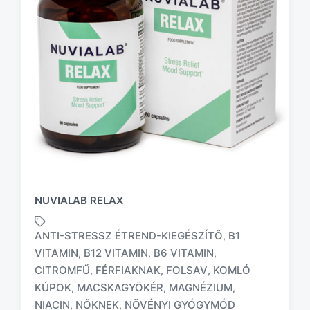
NUVIALAB RELAX
ANTI-STRESSZ ÉTREND-KIEGÉSZÍTŐ
B1
,
VITAMIN
B12 VITAMIN
B6 VITAMIN
,
,
,
CITROMFŰ
FÉRFIAKNAK
FOLSAV
KOMLÓ
,
,
,
KÚPOK
MACSKAGYÖKÉR
MAGNÉZIUM
,
,
,
T
a
NIACIN
NŐKNEK
NÖVÉNYI GYÓGYMÓD
,
,