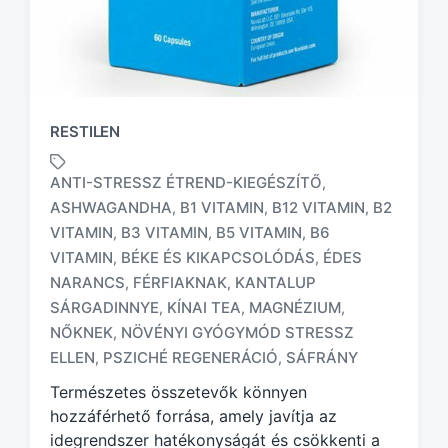
RESTILEN
ANTI-STRESSZ ÉTREND-KIEGÉSZÍTŐ
,
ASHWAGANDHA
B1 VITAMIN
B12 VITAMIN
B2
,
,
,
VITAMIN
B3 VITAMIN
B5 VITAMIN
B6
,
,
,
VITAMIN
BÉKE ÉS KIKAPCSOLÓDÁS
ÉDES
,
,
T
NARANCS
FÉRFIAKNAK
KANTALUP
,
,
a
SÁRGADINNYE
KÍNAI TEA
MAGNÉZIUM
,
,
,
g
NŐKNEK
NÖVÉNYI GYÓGYMÓD STRESSZ
,
g
e
ELLEN
PSZICHÉ REGENERÁCIÓ
SÁFRÁNY
,
,
d
Természetes összetevők könnyen
w
hozzáférhető forrása, amely javítja az
i
idegrendszer hatékonyságát és csökkenti a
t