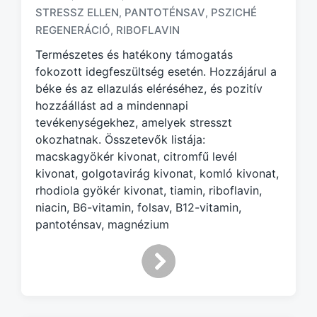
g
STRESSZ ELLEN
PANTOTÉNSAV
PSZICHÉ
,
,
g
REGENERÁCIÓ
RIBOFLAVIN
,
e
d
Természetes és hatékony támogatás
w
fokozott idegfeszültség esetén. Hozzájárul a
i
béke és az ellazulás eléréséhez, és pozitív
t
hozzáállást ad a mindennapi
h
tevékenységekhez, amelyek stresszt
okozhatnak. Összetevők listája:
macskagyökér kivonat, citromfű levél
kivonat, golgotavirág kivonat, komló kivonat,
rhodiola gyökér kivonat, tiamin, riboflavin,
niacin, B6-vitamin, folsav, B12-vitamin,
pantoténsav, magnézium