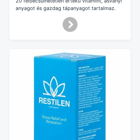
20 felbecsülhetetlen értékű vitamint, ásványi
anyagot és gazdag tápanyagot tartalmaz.