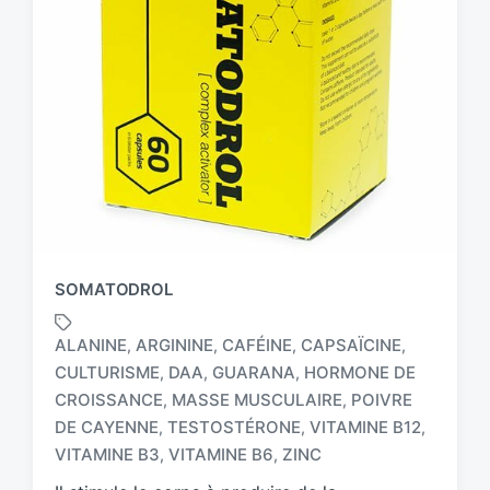
SOMATODROL
ALANINE
ARGININE
CAFÉINE
CAPSAÏCINE
,
,
,
,
CULTURISME
DAA
GUARANA
HORMONE DE
,
,
,
CROISSANCE
MASSE MUSCULAIRE
POIVRE
,
,
T
a
DE CAYENNE
TESTOSTÉRONE
VITAMINE B12
,
,
,
g
VITAMINE B3
VITAMINE B6
ZINC
,
,
g