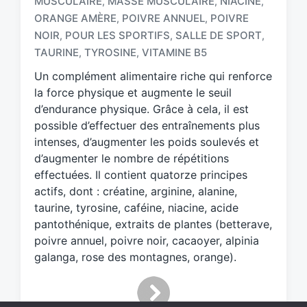
MUSCULAIRE
MASSE MUSCULAIRE
NIACINE
,
,
,
T
a
ORANGE AMÈRE
POIVRE ANNUEL
POIVRE
,
,
g
NOIR
POUR LES SPORTIFS
SALLE DE SPORT
,
,
,
g
TAURINE
TYROSINE
VITAMINE B5
,
,
e
d
Un complément alimentaire riche qui renforce
w
la force physique et augmente le seuil
i
d’endurance physique. Grâce à cela, il est
t
possible d’effectuer des entraînements plus
h
intenses, d’augmenter les poids soulevés et
d’augmenter le nombre de répétitions
effectuées. Il contient quatorze principes
actifs, dont : créatine, arginine, alanine,
taurine, tyrosine, caféine, niacine, acide
pantothénique, extraits de plantes (betterave,
poivre annuel, poivre noir, cacaoyer, alpinia
galanga, rose des montagnes, orange).