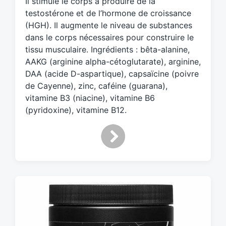
Il stimule le corps à produire de la
e
d
testostérone et de l’hormone de croissance
w
(HGH). Il augmente le niveau de substances
i
dans le corps nécessaires pour construire le
t
tissu musculaire. Ingrédients : bêta-alanine,
h
AAKG (arginine alpha-cétoglutarate), arginine,
DAA (acide D-aspartique), capsaïcine (poivre
de Cayenne), zinc, caféine (guarana),
vitamine B3 (niacine), vitamine B6
(pyridoxine), vitamine B12.