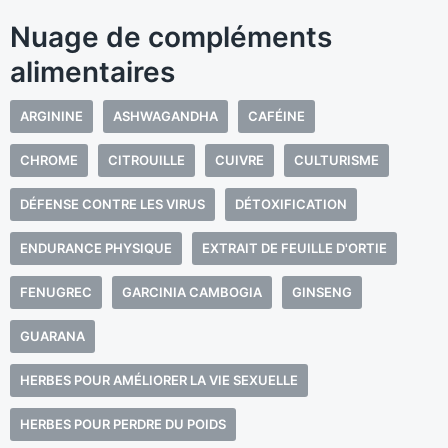
Nuage de compléments
alimentaires
ARGININE
ASHWAGANDHA
CAFÉINE
CHROME
CITROUILLE
CUIVRE
CULTURISME
DÉFENSE CONTRE LES VIRUS
DÉTOXIFICATION
ENDURANCE PHYSIQUE
EXTRAIT DE FEUILLE D'ORTIE
FENUGREC
GARCINIA CAMBOGIA
GINSENG
GUARANA
HERBES POUR AMÉLIORER LA VIE SEXUELLE
HERBES POUR PERDRE DU POIDS