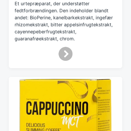
g
Et urtepræparat, der understøtter
e
fedtforbrændingen. Den indeholder blandt
d
andet: BioPerine, kanelbarkekstrakt, ingefær
w
rhizomekstrakt, bitter appelsinfrugtekstrakt,
i
cayennepeberfrugtekstrakt,
t
h
guaranafrøekstrakt, chrom.