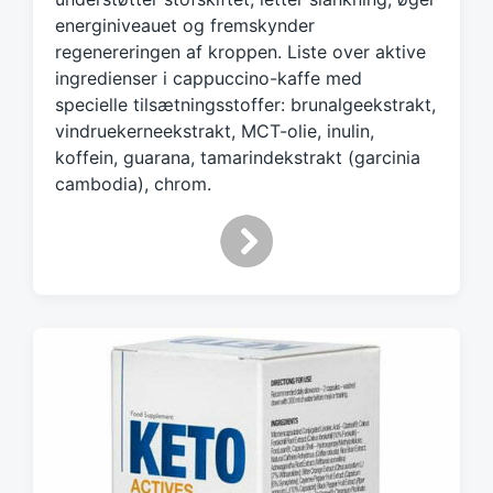
w
energiniveauet og fremskynder
i
regenereringen af kroppen. Liste over aktive
t
ingredienser i cappuccino-kaffe med
h
specielle tilsætningsstoffer: brunalgeekstrakt,
vindruekerneekstrakt, MCT-olie, inulin,
koffein, guarana, tamarindekstrakt (garcinia
cambodia), chrom.