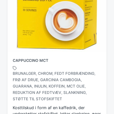
CAPPUCCINO MCT
BRUNALGER
CHROM
FEDT FORBRÆNDING
,
,
,
FRØ AF DRUE
GARCINIA CAMBOGIA
,
,
GUARANA
INULIN
KOFFEIN
MCT OLIE
,
,
,
,
T
a
REDUKTION AF FEDTVÆV
SLANKNING
,
,
g
STØTTE TIL STOFSKIFTET
g
Kosttilskud i form af en kaffedrik, der
e
d
understøtter stofskiftet, letter slankning, øger