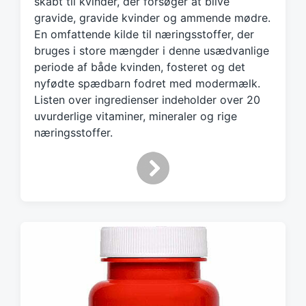
t
skabt til kvinder, der forsøger at blive
h
gravide, gravide kvinder og ammende mødre.
En omfattende kilde til næringsstoffer, der
bruges i store mængder i denne usædvanlige
periode af både kvinden, fosteret og det
nyfødte spædbarn fodret med modermælk.
Listen over ingredienser indeholder over 20
uvurderlige vitaminer, mineraler og rige
næringsstoffer.