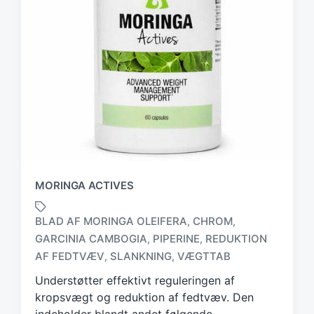
MORINGA ACTIVES
BLAD AF MORINGA OLEIFERA
CHROM
,
,
GARCINIA CAMBOGIA
PIPERINE
REDUKTION
,
,
T
a
AF FEDTVÆV
SLANKNING
VÆGTTAB
,
,
g
Understøtter effektivt reguleringen af
g
kropsvægt og reduktion af fedtvæv. Den
e
d