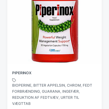
PIPERINOX
BIOPERINE
BITTER APPELSIN
CHROM
FEDT
,
,
,
FORBRÆNDING
GUARANA
INGEFÆR
,
,
,
T
REDUKTION AF FEDTVÆV
URTER TIL
,
a
VÆGTTAB
g