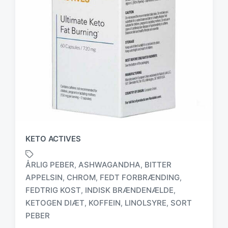
KETO ACTIVES
ÅRLIG PEBER
ASHWAGANDHA
BITTER
,
,
APPELSIN
CHROM
FEDT FORBRÆNDING
,
,
,
FEDTRIG KOST
INDISK BRÆNDENÆLDE
,
,
T
a
KETOGEN DIÆT
KOFFEIN
LINOLSYRE
SORT
,
,
,
g
PEBER
g