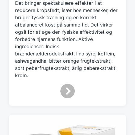
Det bringer spektakulære effekter i at
e
d
reducere kropsfedt, især hos mennesker, der
w
bruger fysisk træning og en korrekt
i
afbalanceret kost på samme tid. Det virker
t
også for at øge den fysiske effektivitet og
h
forbedre hjernens funktion. Aktive
ingredienser: Indisk
brændenælderodekstrakt, linolsyre, koffein,
ashwagandha, bitter orange frugtekstrakt,
sort peberfrugtekstrakt, årlig peberekstrakt,
krom.