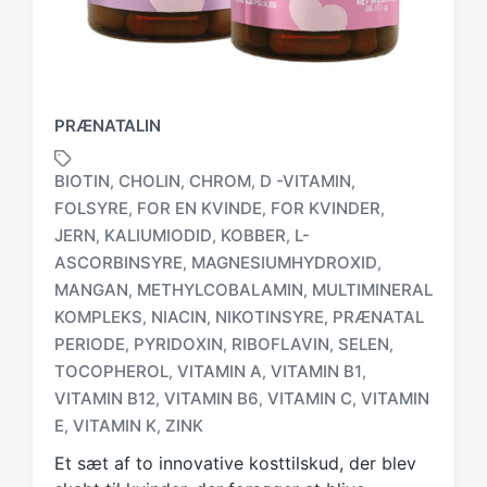
PRÆNATALIN
BIOTIN
CHOLIN
CHROM
D -VITAMIN
,
,
,
,
FOLSYRE
FOR EN KVINDE
FOR KVINDER
,
,
,
JERN
KALIUMIODID
KOBBER
L-
,
,
,
ASCORBINSYRE
MAGNESIUMHYDROXID
,
,
MANGAN
METHYLCOBALAMIN
MULTIMINERAL
,
,
T
KOMPLEKS
NIACIN
NIKOTINSYRE
PRÆNATAL
,
,
,
a
PERIODE
PYRIDOXIN
RIBOFLAVIN
SELEN
,
,
,
,
g
TOCOPHEROL
VITAMIN A
VITAMIN B1
,
,
,
g
e
VITAMIN B12
VITAMIN B6
VITAMIN C
VITAMIN
,
,
,
d
E
VITAMIN K
ZINK
,
,
w
Et sæt af to innovative kosttilskud, der blev
i