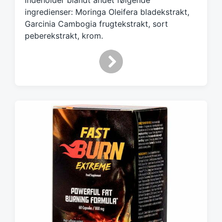
indeholder blandt andet følgende
w
ingredienser: Moringa Oleifera bladekstrakt,
i
Garcinia Cambogia frugtekstrakt, sort
t
peberekstrakt, krom.
h