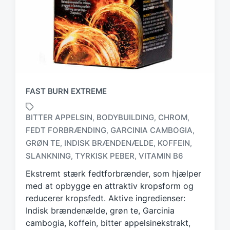
FAST BURN EXTREME
BITTER APPELSIN
BODYBUILDING
CHROM
,
,
,
FEDT FORBRÆNDING
GARCINIA CAMBOGIA
,
,
T
GRØN TE
INDISK BRÆNDENÆLDE
KOFFEIN
,
,
,
a
SLANKNING
TYRKISK PEBER
VITAMIN B6
,
,
g
g
Ekstremt stærk fedtforbrænder, som hjælper
e
med at opbygge en attraktiv kropsform og
d
reducerer kropsfedt. Aktive ingredienser:
w
Indisk brændenælde, grøn te, Garcinia
i
cambogia, koffein, bitter appelsinekstrakt,
t