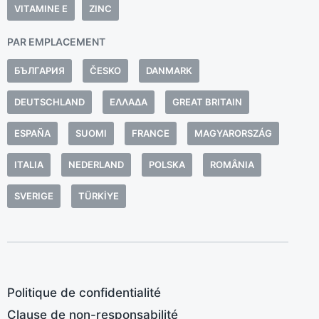
a
VITAMINE E
ZINC
u
PAR EMPLACEMENT
s
d
БЪЛГАРИЯ
ČESKO
DANMARK
h
DEUTSCHLAND
ΕΛΛΆΔΑ
GREAT BRITAIN
d
f
ESPAÑA
SUOMI
FRANCE
MAGYARORSZÁG
f
d
ITALIA
NEDERLAND
POLSKA
ROMÂNIA
D
SVERIGE
TÜRKIYE
Politique de confidentialité
Clause de non-responsabilité