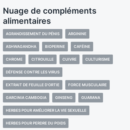
Nuage de compléments
alimentaires
AGRANDISSEMENT DU PÉNIS
ARGININE
ASHWAGANDHA
BIOPERINE
CAFÉINE
CHROME
CITROUILLE
CUIVRE
CULTURISME
DÉFENSE CONTRE LES VIRUS
EXTRAIT DE FEUILLE D'ORTIE
FORCE MUSCULAIRE
GARCINIA CAMBOGIA
GINSENG
GUARANA
HERBES POUR AMÉLIORER LA VIE SEXUELLE
HERBES POUR PERDRE DU POIDS