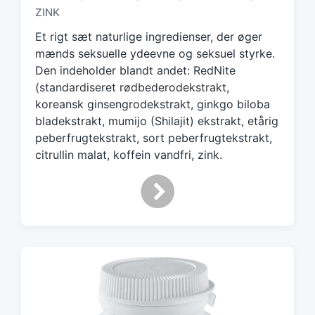
g
ZINK
g
Et rigt sæt naturlige ingredienser, der øger
e
d
mænds seksuelle ydeevne og seksuel styrke.
w
Den indeholder blandt andet: RedNite
i
(standardiseret rødbederodekstrakt,
t
koreansk ginsengrodekstrakt, ginkgo biloba
h
bladekstrakt, mumijo (Shilajit) ekstrakt, etårig
peberfrugtekstrakt, sort peberfrugtekstrakt,
citrullin malat, koffein vandfri, zink.