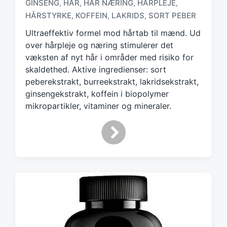
a
GINSENG
HÅR
HÅR NÆRING
HÅRPLEJE
,
,
,
,
g
HÅRSTYRKE
KOFFEIN
LAKRIDS
SORT PEBER
,
,
,
g
Ultraeffektiv formel mod hårtab til mænd. Ud
e
d
over hårpleje og næring stimulerer det
w
væksten af nyt hår i områder med risiko for
i
skaldethed. Aktive ingredienser: sort
t
peberekstrakt, burreekstrakt, lakridsekstrakt,
h
ginsengekstrakt, koffein i biopolymer
mikropartikler, vitaminer og mineraler.