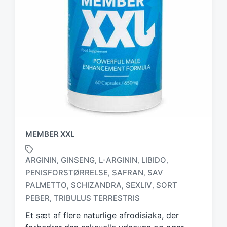
MEMBER XXL
ARGININ
GINSENG
L-ARGININ
LIBIDO
,
,
,
,
PENISFORSTØRRELSE
SAFRAN
SAV
,
,
T
PALMETTO
SCHIZANDRA
SEXLIV
SORT
,
,
,
a
PEBER
TRIBULUS TERRESTRIS
,
g
g
Et sæt af flere naturlige afrodisiaka, der
e