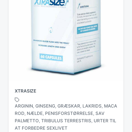
XTRASIZE
ARGININ
GINSENG
GRÆSKAR
LAKRIDS
MACA
,
,
,
,
ROD
NÆLDE
PENISFORSTØRRELSE
SAV
,
,
,
T
PALMETTO
TRIBULUS TERRESTRIS
URTER TIL
,
,
a
AT FORBEDRE SEXLIVET
g