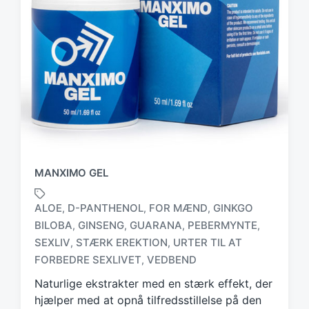
MANXIMO GEL
ALOE
D-PANTHENOL
FOR MÆND
GINKGO
,
,
,
BILOBA
GINSENG
GUARANA
PEBERMYNTE
,
,
,
,
T
SEXLIV
STÆRK EREKTION
URTER TIL AT
,
,
a
FORBEDRE SEXLIVET
VEDBEND
,
g
g
Naturlige ekstrakter med en stærk effekt, der
e
hjælper med at opnå tilfredsstillelse på den
d