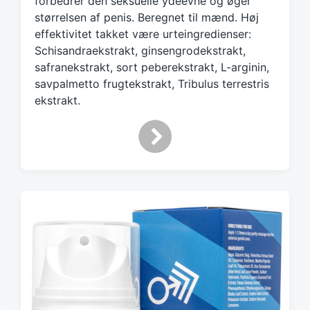
forbedrer den seksuelle ydeevne og øger
d
størrelsen af penis. Beregnet til mænd. Høj
w
effektivitet takket være urteingredienser:
i
Schisandraekstrakt, ginsengrodekstrakt,
t
h
safranekstrakt, sort peberekstrakt, L-arginin,
savpalmetto frugtekstrakt, Tribulus terrestris
ekstrakt.