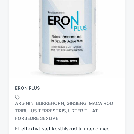
ERON PLUS
ARGININ
BUKKEHORN
GINSENG
MACA ROD
,
,
,
,
TRIBULUS TERRESTRIS
URTER TIL AT
,
T
a
FORBEDRE SEXLIVET
g
Et effektivt sæt kosttilskud til mænd med
g