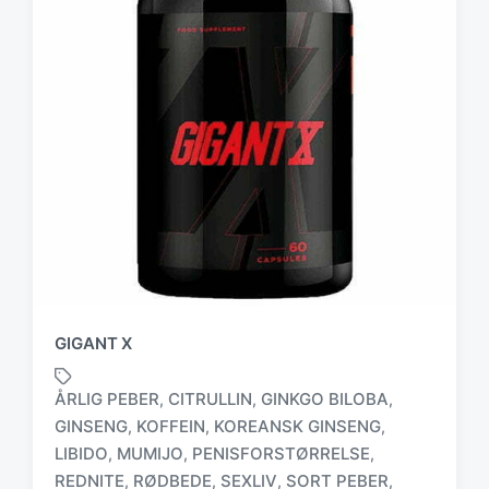
GIGANT X
ÅRLIG PEBER
CITRULLIN
GINKGO BILOBA
,
,
,
GINSENG
KOFFEIN
KOREANSK GINSENG
,
,
,
LIBIDO
MUMIJO
PENISFORSTØRRELSE
,
,
,
T
a
REDNITE
RØDBEDE
SEXLIV
SORT PEBER
,
,
,
,