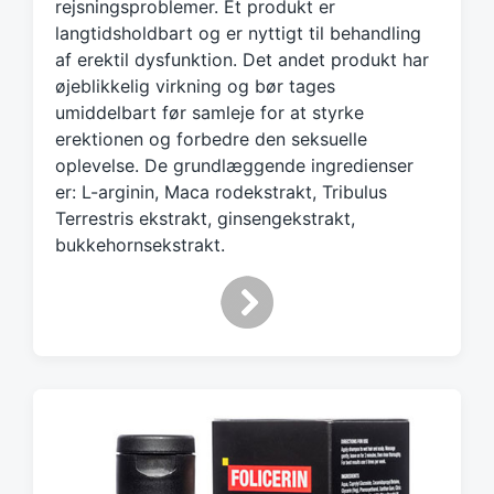
rejsningsproblemer. Et produkt er
e
d
langtidsholdbart og er nyttigt til behandling
w
af erektil dysfunktion. Det andet produkt har
i
øjeblikkelig virkning og bør tages
t
umiddelbart før samleje for at styrke
h
erektionen og forbedre den seksuelle
oplevelse. De grundlæggende ingredienser
er: L-arginin, Maca rodekstrakt, Tribulus
Terrestris ekstrakt, ginsengekstrakt,
bukkehornsekstrakt.