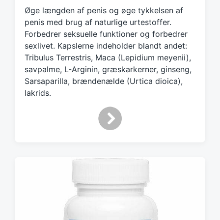
g
Øge længden af penis og øge tykkelsen af
e
penis med brug af naturlige urtestoffer.
d
Forbedrer seksuelle funktioner og forbedrer
w
sexlivet. Kapslerne indeholder blandt andet:
i
Tribulus Terrestris, Maca (Lepidium meyenii),
t
h
savpalme, L-Arginin, græskarkerner, ginseng,
Sarsaparilla, brændenælde (Urtica dioica),
lakrids.