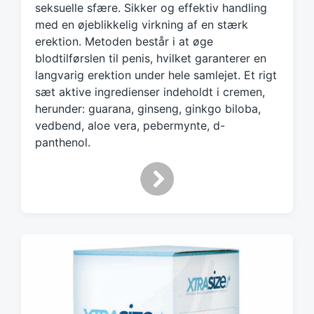
seksuelle sfære. Sikker og effektiv handling
w
med en øjeblikkelig virkning af en stærk
i
erektion. Metoden består i at øge
t
h
blodtilførslen til penis, hvilket garanterer en
langvarig erektion under hele samlejet. Et rigt
sæt aktive ingredienser indeholdt i cremen,
herunder: guarana, ginseng, ginkgo biloba,
vedbend, aloe vera, pebermynte, d-
panthenol.