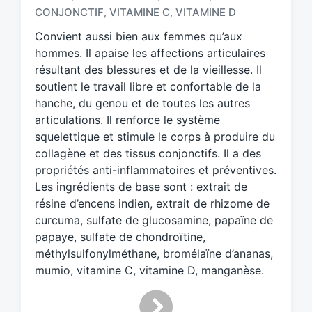
g
CONJONCTIF
VITAMINE C
VITAMINE D
,
,
e
d
Convient aussi bien aux femmes qu’aux
w
hommes. Il apaise les affections articulaires
i
résultant des blessures et de la vieillesse. Il
t
soutient le travail libre et confortable de la
h
hanche, du genou et de toutes les autres
articulations. Il renforce le système
squelettique et stimule le corps à produire du
collagène et des tissus conjonctifs. Il a des
propriétés anti-inflammatoires et préventives.
Les ingrédients de base sont : extrait de
résine d’encens indien, extrait de rhizome de
curcuma, sulfate de glucosamine, papaïne de
papaye, sulfate de chondroïtine,
méthylsulfonylméthane, bromélaïne d’ananas,
mumio, vitamine C, vitamine D, manganèse.