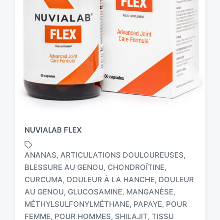
NUVIALAB FLEX
ANANAS
ARTICULATIONS DOULOUREUSES
,
,
BLESSURE AU GENOU
CHONDROÏTINE
,
,
CURCUMA
DOULEUR À LA HANCHE
DOULEUR
,
,
AU GENOU
GLUCOSAMINE
MANGANÈSE
,
,
,
T
a
MÉTHYLSULFONYLMÉTHANE
PAPAYE
POUR
,
,
g
FEMME
POUR HOMMES
SHILAJIT
TISSU
,
,
,