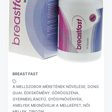
BREAST FAST
A MELLSZOBOR MÉRETÉNEK NÖVELÉSE
DONG
,
QUAI
ÉDESKÖMÉNY
GÖRÖGSZÉNA
,
,
,
GYERMEKLÁNCFŰ
GYÓGYNÖVÉNYEK,
,
T
a
AMELYEK MEGNÖVELIK A MELLKÉPET
NŐI
,
g
MELLEK
TIROZIN
,