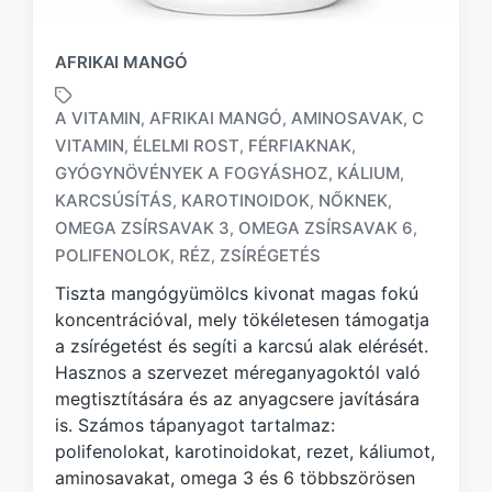
AFRIKAI MANGÓ
A VITAMIN
AFRIKAI MANGÓ
AMINOSAVAK
C
,
,
,
VITAMIN
ÉLELMI ROST
FÉRFIAKNAK
,
,
,
GYÓGYNÖVÉNYEK A FOGYÁSHOZ
KÁLIUM
,
,
T
KARCSÚSÍTÁS
KAROTINOIDOK
NŐKNEK
,
,
,
a
OMEGA ZSÍRSAVAK 3
OMEGA ZSÍRSAVAK 6
,
,
g
POLIFENOLOK
RÉZ
ZSÍRÉGETÉS
,
,
g
e
Tiszta mangógyümölcs kivonat magas fokú
d
koncentrációval, mely tökéletesen támogatja
w
a zsírégetést és segíti a karcsú alak elérését.
i
Hasznos a szervezet méreganyagoktól való
t
h
megtisztítására és az anyagcsere javítására
is. Számos tápanyagot tartalmaz:
polifenolokat, karotinoidokat, rezet, káliumot,
aminosavakat, omega 3 és 6 többszörösen