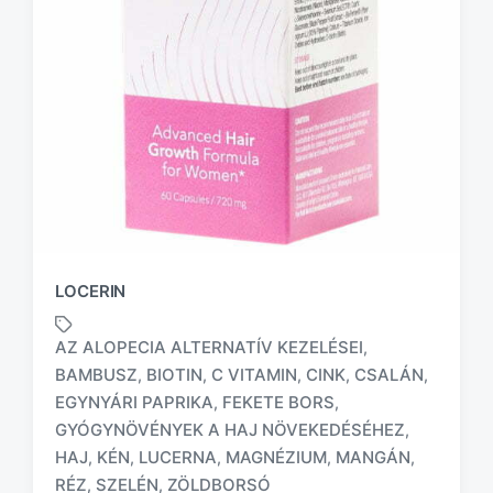
LOCERIN
AZ ALOPECIA ALTERNATÍV KEZELÉSEI
,
BAMBUSZ
BIOTIN
C VITAMIN
CINK
CSALÁN
,
,
,
,
,
EGYNYÁRI PAPRIKA
FEKETE BORS
,
,
T
GYÓGYNÖVÉNYEK A HAJ NÖVEKEDÉSÉHEZ
,
a
HAJ
KÉN
LUCERNA
MAGNÉZIUM
MANGÁN
,
,
,
,
,
g
RÉZ
SZELÉN
ZÖLDBORSÓ
,
,
g