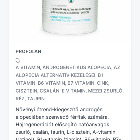
PROFOLAN
A VITAMIN
ANDROGENETIKUS ALOPECIA
AZ
,
,
ALOPECIA ALTERNATÍV KEZELÉSEI
B1
,
VITAMIN
B6 VITAMIN
B7 VITAMIN
CINK
,
,
,
,
T
a
CISZTEIN
CSALÁN
E VITAMIN
MEZEI ZSURLÓ
,
,
,
,
g
RÉZ
TAURIN
,
g
Növényi étrend-kiegészítő androgén
e
d
alopeciában szenvedő férfiak számára.
w
Hajregenerációt elősegítő hatóanyagok:
i
zsurló, csalán, taurin, L-cisztein, A-vitamin
t
(retinol), B1-vitamin (tiamin), B6-vitamin, B7-