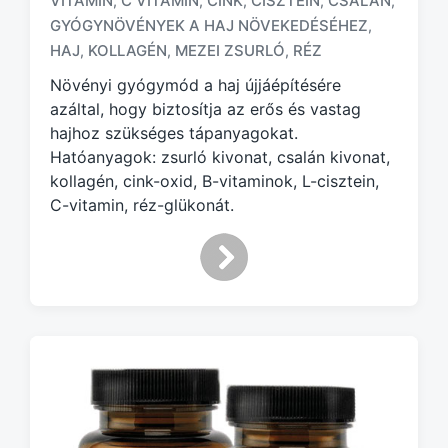
VITAMIN
C VITAMIN
CINK
CISZTEIN
CSALÁN
,
,
,
,
,
T
GYÓGYNÖVÉNYEK A HAJ NÖVEKEDÉSÉHEZ
,
a
HAJ
KOLLAGÉN
MEZEI ZSURLÓ
RÉZ
,
,
,
g
g
Növényi gyógymód a haj újjáépítésére
e
azáltal, hogy biztosítja az erős és vastag
d
hajhoz szükséges tápanyagokat.
w
Hatóanyagok: zsurló kivonat, csalán kivonat,
i
kollagén, cink-oxid, B-vitaminok, L-cisztein,
t
h
C-vitamin, réz-glükonát.