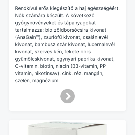
e
Rendkívül erős kiegészítő a haj egészségéért.
d
Nők számára készült. A következő
w
gyógynövényeket és tápanyagokat
i
tartalmazza: bio zöldborsócsíra kivonat
t
h
(AnaGain™), zsurlófű kivonat, csalánlevél
kivonat, bambusz szár kivonat, lucernalevél
kivonat, szerves kén, fekete bors
gyümölcskivonat, egynyári paprika kivonat,
C-vitamin, biotin, niacin (B3-vitamin, PP-
vitamin, nikotinsav), cink, réz, mangán,
szelén, magnézium.