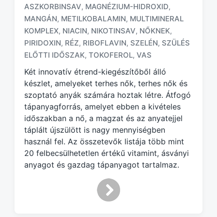
ASZKORBINSAV
MAGNÉZIUM-HIDROXID
,
,
T
a
MANGÁN
METILKOBALAMIN
MULTIMINERAL
,
,
g
KOMPLEX
NIACIN
NIKOTINSAV
NŐKNEK
,
,
,
,
g
PIRIDOXIN
RÉZ
RIBOFLAVIN
SZELÉN
SZÜLÉS
,
,
,
,
e
ELŐTTI IDŐSZAK
TOKOFEROL
VAS
,
,
d
w
Két innovatív étrend-kiegészítőből álló
i
készlet, amelyeket terhes nők, terhes nők és
t
szoptató anyák számára hoztak létre. Átfogó
h
tápanyagforrás, amelyet ebben a kivételes
időszakban a nő, a magzat és az anyatejjel
táplált újszülött is nagy mennyiségben
használ fel. Az összetevők listája több mint
20 felbecsülhetetlen értékű vitamint, ásványi
anyagot és gazdag tápanyagot tartalmaz.