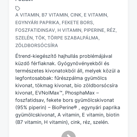
A VITAMIN
B7 VITAMIN
CINK
E VITAMIN
,
,
,
,
EGYNYÁRI PAPRIKA
FEKETE BORS
,
,
FOSZFATIDINSAV
H VITAMIN
PIPERINE
RÉZ
,
,
,
,
T
a
SZELÉN
TÖK
TÖRPE SZABALPÁLMA
,
,
,
g
ZÖLDBORSÓCSÍRA
g
Étrend-kiegészítő hajhullás problémájával
e
d
küzdő férfiaknak. Gyógynövényekből és
w
természetes kivonatokból áll, melyek közül a
i
legfontosabbak: fűrészpálma gyümölcs
t
kivonat, tökmag kivonat, bio zöldborsócsíra
h
kivonat, EVNolMax™, PhosphaMax –
foszfatidsav, fekete bors gyümölcskivonat
(95% piperin) – BioPerine® , egynyári paprika
gyümölcskivonat, A vitamin, E vitamin, biotin
(B7 vitamin, H vitamin), cink, réz, szelén.