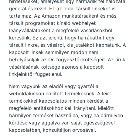
hirdetéseket, amelyeket egy harmadik fél hálózata
generál és kezel. Ez az oldal társult linkeket is
tartalmaz. Az Amazon munkatársaként és más,
társult programokat kínáló webhelyek
leányvállalataként a megfelelő vásárlásokból
keresünk. Ez azt jelenti, hogy ha rákattint egy
társult linkre, és vásárol, kis jutalékot kaphatunk. A
kapcsolt linkek semmilyen módon nem
befolyásolják az Ön fogyasztói költségeit. Az áruk
vásárlásának költsége azonos a kapcsolt
linkjeinktől függetlenül.
Nem vagyunk az eladói vagy gyártói a
weboldalunkon említett termékeknek. A leírt
termékekkel kapcsolatos minden kérdést a
megfelelő entitásokhoz kell irányítani. Mielőtt
bármilyen terméket használna, vagy ha bármilyen
kérdése vagy aggálya van saját egészségével
kapcsolatban, konzultáljon orvosával.