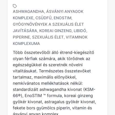
ASHWAGANDHA
ÁSVÁNYI ANYAGOK
,
KOMPLEXE
CSÜDFŰ
ENOSTIM
,
,
,
GYÓGYNÖVÉNYEK A SZEXUÁLIS ÉLET
T
JAVÍTÁSÁRA
KOREAI GINZENG
LIBIDÓ
,
,
,
a
PIPERINE
SZEXUÁLIS ÉLET
VITAMINOK
,
,
g
KOMPLEXUMA
g
e
Több összetevőből álló étrend-kiegészítő
d
olyan férfiak számára, akik törődnek az
w
egészségükkel és szeretnék növelni
i
vitalitásukat. Természetes összetevőket
t
h
tartalmaz, maximális előnyökkel,
nemkívánatos mellékhatások nélkül:
standardizált ashwagandha kivonat (KSM-
66®), EnoSTIM ™ formula, koreai ginzeng
gyökér kivonat, astragalus gyökér kivonat,
fekete bors gyümölcs piperin, vitamin és
ásványi anyag komplex.