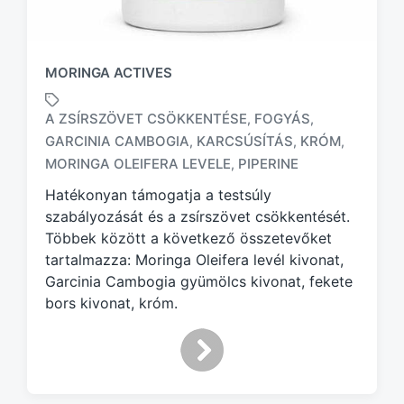
MORINGA ACTIVES
A ZSÍRSZÖVET CSÖKKENTÉSE
FOGYÁS
,
,
GARCINIA CAMBOGIA
KARCSÚSÍTÁS
KRÓM
,
,
,
T
a
MORINGA OLEIFERA LEVELE
PIPERINE
,
g
Hatékonyan támogatja a testsúly
g
szabályozását és a zsírszövet csökkentését.
e
d
Többek között a következő összetevőket
w
tartalmazza: Moringa Oleifera levél kivonat,
i
Garcinia Cambogia gyümölcs kivonat, fekete
t
bors kivonat, króm.
h