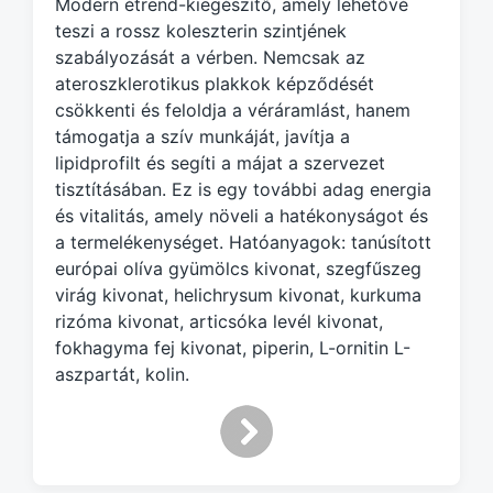
d
Modern étrend-kiegészítő, amely lehetővé
w
teszi a rossz koleszterin szintjének
i
szabályozását a vérben. Nemcsak az
t
ateroszklerotikus plakkok képződését
h
csökkenti és feloldja a véráramlást, hanem
támogatja a szív munkáját, javítja a
lipidprofilt és segíti a májat a szervezet
tisztításában. Ez is egy további adag energia
és vitalitás, amely növeli a hatékonyságot és
a termelékenységet. Hatóanyagok: tanúsított
európai olíva gyümölcs kivonat, szegfűszeg
virág kivonat, helichrysum kivonat, kurkuma
rizóma kivonat, articsóka levél kivonat,
fokhagyma fej kivonat, piperin, L-ornitin L-
aszpartát, kolin.