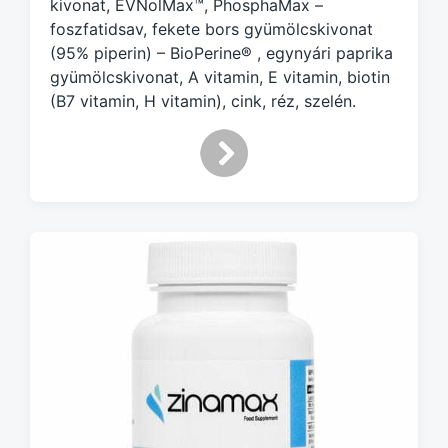
kivonat, EVNolMax™, PhosphaMax –
foszfatidsav, fekete bors gyümölcskivonat
(95% piperin) – BioPerine® , egynyári paprika
gyümölcskivonat, A vitamin, E vitamin, biotin
(B7 vitamin, H vitamin), cink, réz, szelén.