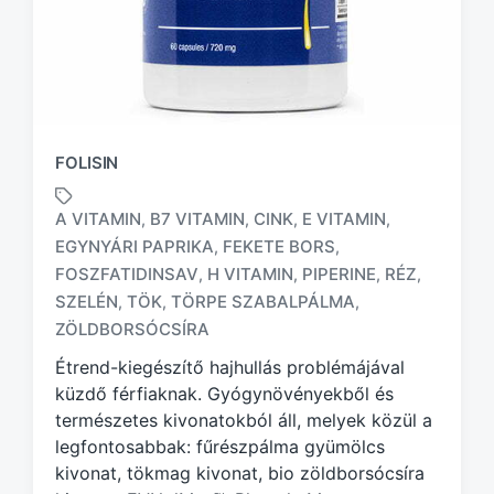
FOLISIN
A VITAMIN
B7 VITAMIN
CINK
E VITAMIN
,
,
,
,
EGYNYÁRI PAPRIKA
FEKETE BORS
,
,
FOSZFATIDINSAV
H VITAMIN
PIPERINE
RÉZ
,
,
,
,
T
a
SZELÉN
TÖK
TÖRPE SZABALPÁLMA
,
,
,
g
ZÖLDBORSÓCSÍRA
g
Étrend-kiegészítő hajhullás problémájával
e
d
küzdő férfiaknak. Gyógynövényekből és
w
természetes kivonatokból áll, melyek közül a
i
legfontosabbak: fűrészpálma gyümölcs
t
kivonat, tökmag kivonat, bio zöldborsócsíra
h