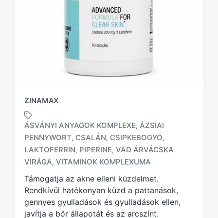
ZINAMAX
ÁSVÁNYI ANYAGOK KOMPLEXE
ÁZSIAI
,
PENNYWORT
CSALÁN
CSIPKEBOGYÓ
,
,
,
T
LAKTOFERRIN
PIPERINE
VAD ÁRVÁCSKA
,
,
a
VIRÁGA
VITAMINOK KOMPLEXUMA
,
g
g
Támogatja az akne elleni küzdelmet.
e
Rendkívül hatékonyan küzd a pattanások,
d
gennyes gyulladások és gyulladások ellen,
w
javítja a bőr állapotát és az arcszínt.
i