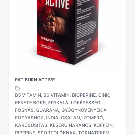
FAT BURN ACTIVE
B5 VITAMIN
B6 VITAMIN
BIOPERINE
CINK
,
,
,
,
FEKETE BORS
FIZIKAI ÁLLÓKÉPESSÉG
,
,
FOGYÁS
GUARANA
GYÓGYNÖVÉNYEK A
,
,
FOGYÁSHOZ
INDIAI CSALÁN
IZOMERŐ
,
,
,
T
a
KARCSÚSÍTÁS
KESERŰ NARANCS
KOFFEIN
,
,
,
g
PIPERINE
SPORTOLÓKNAK
TORNATEREM
,
,
,