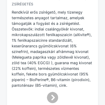
g
ZSÍRÉGETÉS
e
d
Rendkívül erős zsírégető, mely tizenegy
w
természetes anyagot tartalmaz, amelyek
i
támogatják a fogyást és a zsírégetést.
t
Összetevők: indiai csalángyökér kivonat,
h
mikrokapszulázott fenilkapszaicin (aXivite®),
1% fenilkapszaicinre standardizált,
keserűnarancs gyümölcskivonat (6%
szinefrin), madagaszkári afrámmag kivonat
(Melegueta paprika vagy zöldlevél kivonat),
zöld tea (40% EGCG) ), guarana mag kivonat
(22% koffein), természetes vízmentes
koffein, fekete bors gyümölcskivonat (95%
piperin) – BioPerine®, B6-vitamin (pirodixin),
pantoténsav (B5-vitamin), cink.