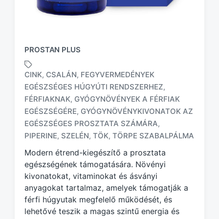
PROSTAN PLUS
CINK
CSALÁN
FEGYVERMEDÉNYEK
,
,
EGÉSZSÉGES HÚGYÚTI RENDSZERHEZ
,
FÉRFIAKNAK
GYÓGYNÖVÉNYEK A FÉRFIAK
,
T
EGÉSZSÉGÉRE
GYÓGYNÖVÉNYKIVONATOK AZ
,
a
EGÉSZSÉGES PROSZTATA SZÁMÁRA
,
g
PIPERINE
SZELÉN
TÖK
TÖRPE SZABALPÁLMA
,
,
,
g
e
Modern étrend-kiegészítő a prosztata
d
egészségének támogatására. Növényi
w
kivonatokat, vitaminokat és ásványi
i
anyagokat tartalmaz, amelyek támogatják a
t
h
férfi húgyutak megfelelő működését, és
lehetővé teszik a magas szintű energia és