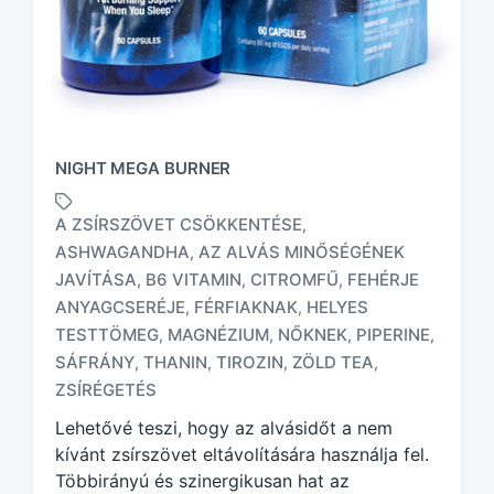
NIGHT MEGA BURNER
A ZSÍRSZÖVET CSÖKKENTÉSE
,
ASHWAGANDHA
AZ ALVÁS MINŐSÉGÉNEK
,
JAVÍTÁSA
B6 VITAMIN
CITROMFŰ
FEHÉRJE
,
,
,
ANYAGCSERÉJE
FÉRFIAKNAK
HELYES
,
,
T
a
TESTTÖMEG
MAGNÉZIUM
NŐKNEK
PIPERINE
,
,
,
,
g
SÁFRÁNY
THANIN
TIROZIN
ZÖLD TEA
,
,
,
,
g
ZSÍRÉGETÉS
e
d
Lehetővé teszi, hogy az alvásidőt a nem
w
kívánt zsírszövet eltávolítására használja fel.
i
Többirányú és szinergikusan hat az
t