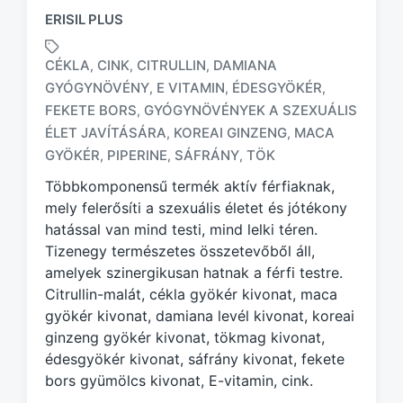
ERISIL PLUS
CÉKLA
CINK
CITRULLIN
DAMIANA
,
,
,
GYÓGYNÖVÉNY
E VITAMIN
ÉDESGYÖKÉR
,
,
,
FEKETE BORS
GYÓGYNÖVÉNYEK A SZEXUÁLIS
,
T
a
ÉLET JAVÍTÁSÁRA
KOREAI GINZENG
MACA
,
,
g
GYÖKÉR
PIPERINE
SÁFRÁNY
TÖK
,
,
,
g
Többkomponensű termék aktív férfiaknak,
e
d
mely felerősíti a szexuális életet és jótékony
w
hatással van mind testi, mind lelki téren.
i
Tizenegy természetes összetevőből áll,
t
amelyek szinergikusan hatnak a férfi testre.
h
Citrullin-malát, cékla gyökér kivonat, maca
gyökér kivonat, damiana levél kivonat, koreai
ginzeng gyökér kivonat, tökmag kivonat,
édesgyökér kivonat, sáfrány kivonat, fekete
bors gyümölcs kivonat, E-vitamin, cink.