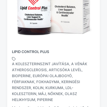
LIPID CONTROL PLUS
A KOLESZTERINSZINT JAVÍTÁSA
A VÉNÁK
,
ATHEROSCLEROSIS
ARTICSÓKA LEVÉL
,
,
BIOPERINE
EURÓPAI OLAJBOGYÓ
,
,
FÉRFIAKNAK
FOKHAGYMA
KERINGÉSI
,
,
T
a
RENDSZER
KOLIN
KURKUMA
LDL-
,
,
,
g
KOLESZTERIN
MÁJ
NŐKNEK
OLASZ
,
,
,
g
HELIKHYSUM
PIPERINE
,
e