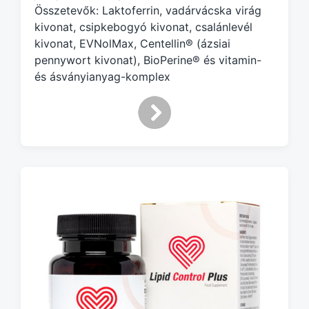
Összetevők: Laktoferrin, vadárvácska virág
t
h
kivonat, csipkebogyó kivonat, csalánlevél
kivonat, EVNolMax, Centellin® (ázsiai
pennywort kivonat), BioPerine® és vitamin-
és ásványianyag-komplex