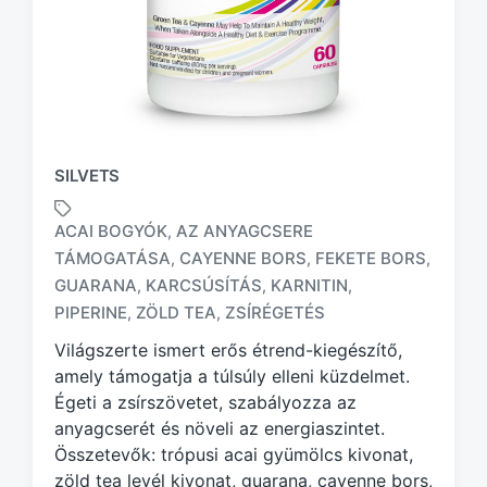
SILVETS
ACAI BOGYÓK
AZ ANYAGCSERE
,
TÁMOGATÁSA
CAYENNE BORS
FEKETE BORS
,
,
,
T
GUARANA
KARCSÚSÍTÁS
KARNITIN
,
,
,
a
PIPERINE
ZÖLD TEA
ZSÍRÉGETÉS
,
,
g
g
Világszerte ismert erős étrend-kiegészítő,
e
amely támogatja a túlsúly elleni küzdelmet.
d
Égeti a zsírszövetet, szabályozza az
w
anyagcserét és növeli az energiaszintet.
i
Összetevők: trópusi acai gyümölcs kivonat,
t
h
zöld tea levél kivonat, guarana, cayenne bors,