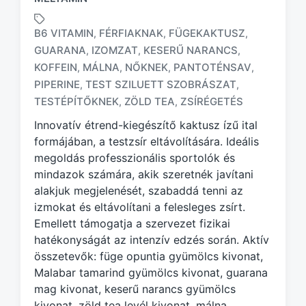
B6 VITAMIN
FÉRFIAKNAK
FÜGEKAKTUSZ
,
,
,
GUARANA
IZOMZAT
KESERŰ NARANCS
,
,
,
KOFFEIN
MÁLNA
NŐKNEK
PANTOTÉNSAV
,
,
,
,
T
a
PIPERINE
TEST SZILUETT SZOBRÁSZAT
,
,
g
TESTÉPÍTŐKNEK
ZÖLD TEA
ZSÍRÉGETÉS
,
,
g
Innovatív étrend-kiegészítő kaktusz ízű ital
e
d
formájában, a testzsír eltávolítására. Ideális
w
megoldás professzionális sportolók és
i
mindazok számára, akik szeretnék javítani
t
alakjuk megjelenését, szabaddá tenni az
h
izmokat és eltávolítani a felesleges zsírt.
Emellett támogatja a szervezet fizikai
hatékonyságát az intenzív edzés során. Aktív
összetevők: füge opuntia gyümölcs kivonat,
Malabar tamarind gyümölcs kivonat, guarana
mag kivonat, keserű narancs gyümölcs
kivonat, zöld tea levél kivonat, málna