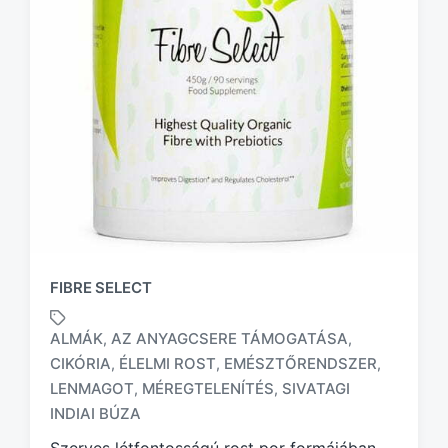
FIBRE SELECT
ALMÁK
AZ ANYAGCSERE TÁMOGATÁSA
,
,
CIKÓRIA
ÉLELMI ROST
EMÉSZTŐRENDSZER
,
,
,
T
LENMAGOT
MÉREGTELENÍTÉS
SIVATAGI
,
,
a
INDIAI BÚZA
g
g