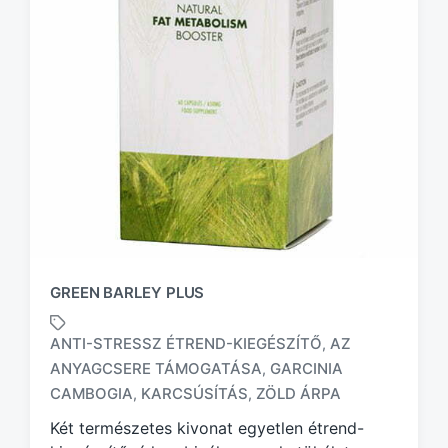
GREEN BARLEY PLUS
ANTI-STRESSZ ÉTREND-KIEGÉSZÍTŐ
AZ
,
ANYAGCSERE TÁMOGATÁSA
GARCINIA
,
T
a
CAMBOGIA
KARCSÚSÍTÁS
ZÖLD ÁRPA
,
,
g
Két természetes kivonat egyetlen étrend-
g