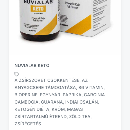
NUVIALAB KETO
A ZSÍRSZÖVET CSÖKKENTÉSE
AZ
,
ANYAGCSERE TÁMOGATÁSA
B6 VITAMIN
,
,
BIOPERINE
EGYNYÁRI PAPRIKA
GARCINIA
,
,
CAMBOGIA
GUARANA
INDIAI CSALÁN
,
,
,
T
a
KETOGÉN DIÉTA
KRÓM
MAGAS
,
,
g
ZSÍRTARTALMÚ ÉTREND
ZÖLD TEA
,
,
g
ZSÍRÉGETÉS
e