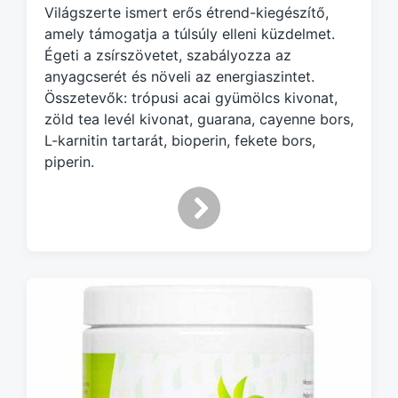
g
Világszerte ismert erős étrend-kiegészítő,
e
amely támogatja a túlsúly elleni küzdelmet.
d
Égeti a zsírszövetet, szabályozza az
w
anyagcserét és növeli az energiaszintet.
i
Összetevők: trópusi acai gyümölcs kivonat,
t
h
zöld tea levél kivonat, guarana, cayenne bors,
L-karnitin tartarát, bioperin, fekete bors,
piperin.