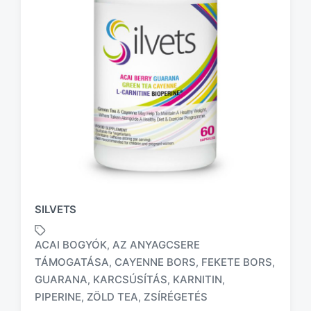
SILVETS
ACAI BOGYÓK
AZ ANYAGCSERE
,
TÁMOGATÁSA
CAYENNE BORS
FEKETE BORS
,
,
,
T
GUARANA
KARCSÚSÍTÁS
KARNITIN
,
,
,
a
PIPERINE
ZÖLD TEA
ZSÍRÉGETÉS
,
,
g