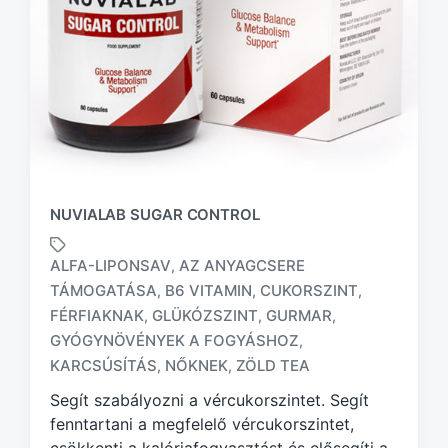
NUVIALAB SUGAR CONTROL
ALFA-LIPONSAV
AZ ANYAGCSERE
,
TÁMOGATÁSA
B6 VITAMIN
CUKORSZINT
,
,
,
FÉRFIAKNAK
GLÜKÓZSZINT
GURMAR
,
,
,
T
a
GYÓGYNÖVÉNYEK A FOGYÁSHOZ
,
g
KARCSÚSÍTÁS
NŐKNEK
ZÖLD TEA
,
,
g
Segít szabályozni a vércukorszintet. Segít
e
d
fenntartani a megfelelő vércukorszintet,
w