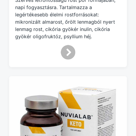
Szerves létfontosságú rost por formájában,
e
napi fogyasztásra. Tartalmazza a
d
legértékesebb élelmi rostforrásokat:
w
mikronizált almarost, őrölt lenmagból nyert
i
lenmag rost, cikória gyökér inulin, cikória
t
h
gyökér oligofruktóz, psyllium héj.