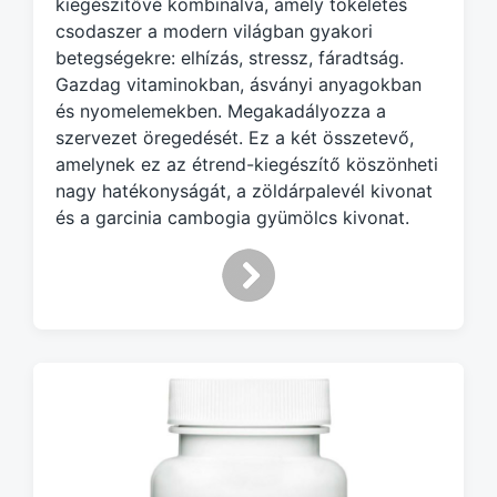
kiegészítővé kombinálva, amely tökéletes
e
d
csodaszer a modern világban gyakori
w
betegségekre: elhízás, stressz, fáradtság.
i
Gazdag vitaminokban, ásványi anyagokban
t
és nyomelemekben. Megakadályozza a
h
szervezet öregedését. Ez a két összetevő,
amelynek ez az étrend-kiegészítő köszönheti
nagy hatékonyságát, a zöldárpalevél kivonat
és a garcinia cambogia gyümölcs kivonat.