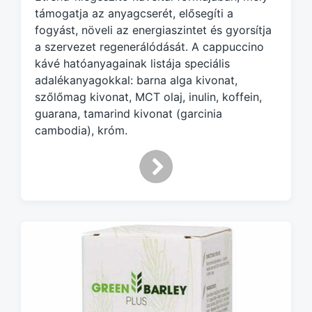
d
támogatja az anyagcserét, elősegíti a
w
fogyást, növeli az energiaszintet és gyorsítja
i
a szervezet regenerálódását. A cappuccino
t
kávé hatóanyagainak listája speciális
h
adalékanyagokkal: barna alga kivonat,
szőlőmag kivonat, MCT olaj, inulin, koffein,
guarana, tamarind kivonat (garcinia
cambodia), króm.