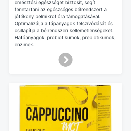
emésztési egészséget biztosít, segít
e
d
fenntartani az egészséges bélrendszert a
w
jótékony bélmikroflóra támogatásával.
i
Optimalizálja a tápanyagok felszívódását és
t
csillapítja a bélrendszeri kellemetlenségeket.
h
Hatóanyagok: probiotikumok, prebiotikumok,
enzimek.