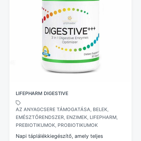
LIFEPHARM DIGESTIVE
AZ ANYAGCSERE TÁMOGATÁSA
BELEK
,
,
EMÉSZTŐRENDSZER
ENZIMEK
LIFEPHARM
,
,
,
T
a
PREBIOTIKUMOK
PROBIOTIKUMOK
,
g
Napi táplálékkiegészítő, amely teljes
g