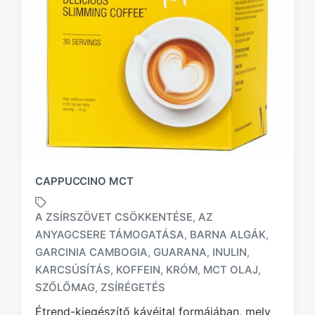
CAPPUCCINO MCT
A ZSÍRSZÖVET CSÖKKENTÉSE
AZ
,
ANYAGCSERE TÁMOGATÁSA
BARNA ALGÁK
,
,
GARCINIA CAMBOGIA
GUARANA
INULIN
,
,
,
T
a
KARCSÚSÍTÁS
KOFFEIN
KRÓM
MCT OLAJ
,
,
,
,
g
SZŐLŐMAG
ZSÍRÉGETÉS
,
g
Étrend-kiegészítő kávéital formájában, mely
e