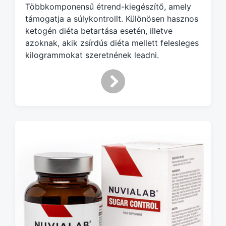
d
Többkomponensű étrend-kiegészítő, amely
w
támogatja a súlykontrollt. Különösen hasznos
i
ketogén diéta betartása esetén, illetve
t
azoknak, akik zsírdús diéta mellett felesleges
h
kilogrammokat szeretnének leadni.