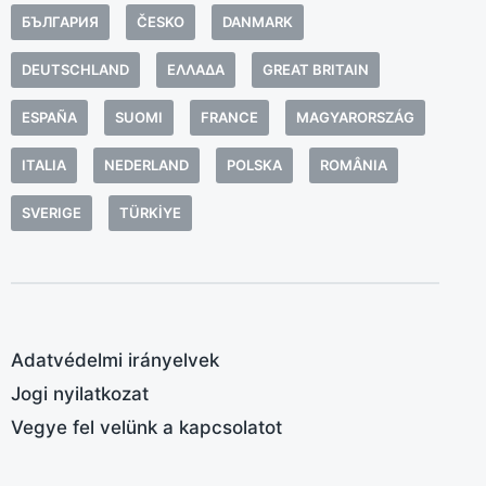
a
БЪЛГАРИЯ
ČESKO
DANMARK
F
f
DEUTSCHLAND
ΕΛΛΆΔΑ
GREAT BRITAIN
s
ESPAÑA
SUOMI
FRANCE
MAGYARORSZÁG
k
t
ITALIA
NEDERLAND
POLSKA
ROMÂNIA
T
SVERIGE
TÜRKIYE
(
f
t
S
(
Adatvédelmi irányelvek
é
Jogi nyilatkozat
Vegye fel velünk a kapcsolatot