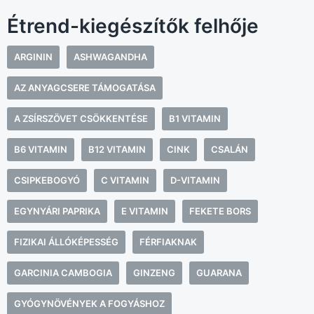
Étrend-kiegészítők felhője
ARGININ
ASHWAGANDHA
AZ ANYAGCSERE TÁMOGATÁSA
A ZSÍRSZÖVET CSÖKKENTÉSE
B1 VITAMIN
B6 VITAMIN
B12 VITAMIN
CINK
CSALÁN
CSIPKEBOGYÓ
C VITAMIN
D-VITAMIN
EGYNYÁRI PAPRIKA
E VITAMIN
FEKETE BORS
FIZIKAI ÁLLÓKÉPESSÉG
FÉRFIAKNAK
GARCINIA CAMBOGIA
GINZENG
GUARANA
GYÓGYNÖVÉNYEK A FOGYÁSHOZ