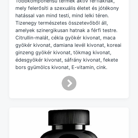
Többkomponensű termék aktív férfiaknak,
e
d
mely felerősíti a szexuális életet és jótékony
w
hatással van mind testi, mind lelki téren.
i
Tizenegy természetes összetevőből áll,
t
amelyek szinergikusan hatnak a férfi testre.
h
Citrullin-malát, cékla gyökér kivonat, maca
gyökér kivonat, damiana levél kivonat, koreai
ginzeng gyökér kivonat, tökmag kivonat,
édesgyökér kivonat, sáfrány kivonat, fekete
bors gyümölcs kivonat, E-vitamin, cink.