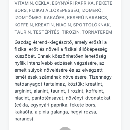
VITAMIN
CÉKLA
EGYNYÁRI PAPRIKA
FEKETE
,
,
,
BORS
FIZIKAI ÁLLÓKÉPESSÉG
IZOMERŐ
,
,
,
T
IZOMTÖMEG
KAKAÓFA
KESERŰ NARANCS
,
,
,
a
KOFFEIN
KREATIN
NIACIN
SPORTOLÓKNAK
,
,
,
,
g
TAURIN
TESTÉPÍTÉS
TIROZIN
TORNATEREM
,
,
,
g
e
Gazdag étrend-kiegészítő, amely erősíti a
d
fizikai erőt és növeli a fizikai állóképesség
w
küszöbét. Ennek köszönhetően lehetőség
i
nyílik intenzívebb edzések végzésére, az
t
h
emelt súlyok növelésére és az elvégzett
ismétlések számának növelésére. Tizennégy
hatóanyagot tartalmaz, köztük: kreatint,
arginint, alanint, taurint, tirozint, koffeint,
niacint, pantoténsavat, növényi kivonatokat
(cékla, egynyári paprika, fekete bors,
kakaófa, alpinia galanga, hegyi rózsa,
narancs).