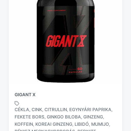
GIGANT X
CÉKLA
CINK
CITRULLIN
EGYNYÁRI PAPRIKA
,
,
,
,
FEKETE BORS
GINKGO BILOBA
GINZENG
,
,
,
KOFFEIN
KOREAI GINZENG
LIBIDÓ
MUMIJO
,
,
,
,
T
a