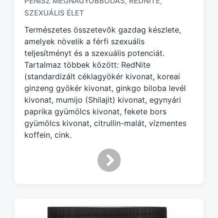
PÉNISZ MEGNAGYOBBODÁS
REDNITE
,
,
g
SZEXUÁLIS ÉLET
g
Természetes összetevők gazdag készlete,
e
d
amelyek növelik a férfi szexuális
w
teljesítményt és a szexuális potenciát.
i
Tartalmaz többek között: RedNite
t
(standardizált céklagyökér kivonat, koreai
h
ginzeng gyökér kivonat, ginkgo biloba levél
kivonat, mumijo (Shilajit) kivonat, egynyári
paprika gyümölcs kivonat, fekete bors
gyümölcs kivonat, citrullin-malát, vízmentes
koffein, cink.