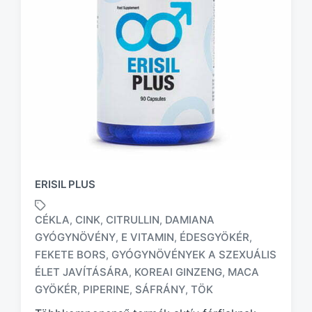
ERISIL PLUS
CÉKLA
CINK
CITRULLIN
DAMIANA
,
,
,
GYÓGYNÖVÉNY
E VITAMIN
ÉDESGYÖKÉR
,
,
,
FEKETE BORS
GYÓGYNÖVÉNYEK A SZEXUÁLIS
,
T
a
ÉLET JAVÍTÁSÁRA
KOREAI GINZENG
MACA
,
,
g
GYÖKÉR
PIPERINE
SÁFRÁNY
TÖK
,
,
,
g