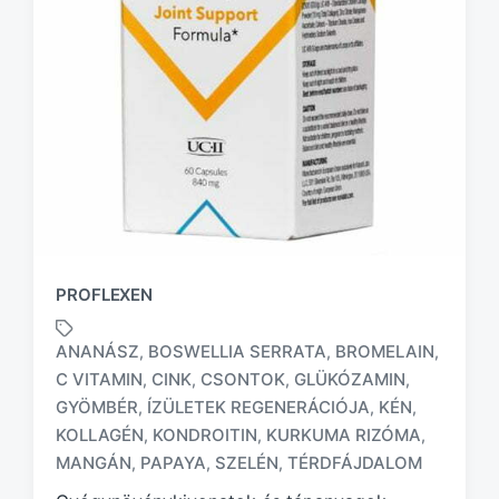
PROFLEXEN
ANANÁSZ
BOSWELLIA SERRATA
BROMELAIN
,
,
,
C VITAMIN
CINK
CSONTOK
GLÜKÓZAMIN
,
,
,
,
GYÖMBÉR
ÍZÜLETEK REGENERÁCIÓJA
KÉN
,
,
,
T
a
KOLLAGÉN
KONDROITIN
KURKUMA RIZÓMA
,
,
,
g
MANGÁN
PAPAYA
SZELÉN
TÉRDFÁJDALOM
,
,
,
g