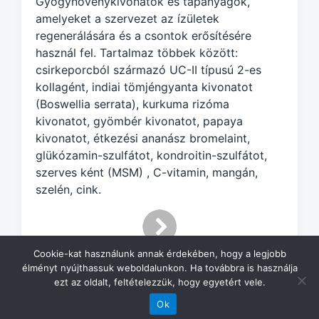
Gyógynövénykivonatok és tápanyagok,
e
d
amelyeket a szervezet az ízületek
w
regenerálására és a csontok erősítésére
i
használ fel. Tartalmaz többek között:
t
csirkeporcból származó UC-II típusú 2-es
h
kollagént, indiai tömjéngyanta kivonatot
(Boswellia serrata), kurkuma rizóma
kivonatot, gyömbér kivonatot, papaya
kivonatot, étkezési ananász bromelaint,
glükózamin-szulfátot, kondroitin-szulfátot,
szerves ként (MSM) , C-vitamin, mangán,
szelén, cink.
Cookie-kat használunk annak érdekében, hogy a legjobb
élményt nyújthassuk weboldalunkon. Ha továbbra is használja
ezt az oldalt, feltételezzük, hogy egyetért vele.
Ok