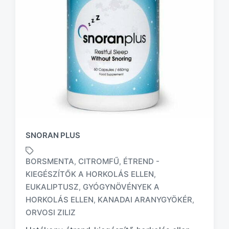
SNORAN PLUS
BORSMENTA
CITROMFŰ
ÉTREND -
,
,
KIEGÉSZÍTŐK A HORKOLÁS ELLEN
,
EUKALIPTUSZ
GYÓGYNÖVÉNYEK A
,
T
a
HORKOLÁS ELLEN
KANADAI ARANYGYÖKÉR
,
,
g
ORVOSI ZILIZ
g