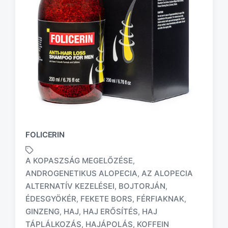
FOLICERIN
A KOPASZSÁG MEGELŐZÉSE
,
ANDROGENETIKUS ALOPECIA
AZ ALOPECIA
,
ALTERNATÍV KEZELÉSEI
BOJTORJÁN
,
,
T
ÉDESGYÖKÉR
FEKETE BORS
FÉRFIAKNAK
,
,
,
a
GINZENG
HAJ
HAJ ERŐSÍTÉS
HAJ
,
,
,
g
TÁPLÁLKOZÁS
HAJÁPOLÁS
KOFFEIN
,
,
g