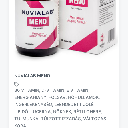
NUVIALAB MENO
B6 VITAMIN
D-VITAMIN
E VITAMIN
,
,
,
ENERGIAHIÁNY
FOLSAV
HŐHULLÁMOK
,
,
,
INGERLÉKENYSÉG
LEENGEDETT JÓLÉT
,
,
T
LIBIDÓ
LUCERNA
NŐKNEK
RÉTI LÓHERE
,
,
,
,
a
TÚLMUNKA
TÚLZOTT IZZADÁS
VÁLTOZÁS
,
,
g
KORA
g