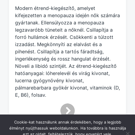
e
Modern étrend-kiegészítő, amelyet
d
kifejezetten a menopauza idején nők számára
w
gyártanak. Ellensúlyozza a menopauza
i
legzavaróbb tüneteit a nőknél. Csillapítja a
t
h
forró hullámok érzését. Csökkenti a túlzott
izzadást. Megkönnyíti az elalvást és a
pihenést. Csillapítja a tartós fáradtság,
ingerlékenység és rossz hangulat érzését.
Növeli a libidó szintjét. Az étrend-kiegészítő
hatóanyagai: lóherelevél és virág kivonat,
lucerna gyógynövény kivonat,
pálmarebarbara gyökér kivonat, vitaminok (D,
E, B6), folsav.
Cookie-kat használunk annak érdekében, hogy a legjobb
élményt nyújthassuk weboldalunkon. Ha továbbra is használja
ezt az oldalt, feltételezzük, hogy egyetért vele.