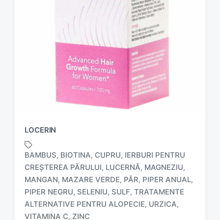
LOCERIN
BAMBUS
BIOTINA
CUPRU
IERBURI PENTRU
,
,
,
CREȘTEREA PĂRULUI
LUCERNĂ
MAGNEZIU
,
,
,
MANGAN
MAZARE VERDE
PĂR
PIPER ANUAL
,
,
,
,
T
PIPER NEGRU
SELENIU
SULF
TRATAMENTE
,
,
,
a
ALTERNATIVE PENTRU ALOPECIE
URZICA
,
,
g
VITAMINA C
ZINC
,
g