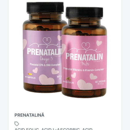
PRENATALINĂ
ACID FOLIC
ACID L-ASCORBIC
ACID
,
,