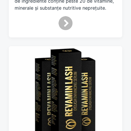
de ingrediente conține peste 20 de vitamine,
minerale și substanțe nutritive neprețuite.