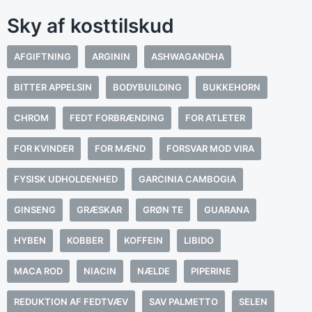
Sky af kosttilskud
AFGIFTNING
ARGININ
ASHWAGANDHA
BITTER APPELSIN
BODYBUILDING
BUKKEHORN
CHROM
FEDT FORBRÆNDING
FOR ATLETER
FOR KVINDER
FOR MÆND
FORSVAR MOD VIRA
FYSISK UDHOLDENHED
GARCINIA CAMBOGIA
GINSENG
GRÆSKAR
GRØN TE
GUARANA
HYBEN
KOBBER
KOFFEIN
LIBIDO
MACA ROD
NIACIN
NÆLDE
PIPERINE
REDUKTION AF FEDTVÆV
SAV PALMETTO
SELEN