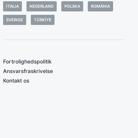
a
ITALIA
NEDERLAND
POLSKA
ROMÂNIA
r
A
SVERIGE
TÜRKIYE
b
a
d
f
T
Fortrolighedspolitik
b
Ansvarsfraskrivelse
p
Kontakt os
M
D
D
n
m