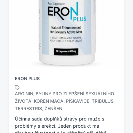
ERON PLUS
ARGININ
BYLINY PRO ZLEPŠENÍ SEXUÁLNÍHO
,
ŽIVOTA
KOŘEN MACA
PÍSKAVICE
TRIBULUS
,
,
,
O
z
TERRESTRIS
ŽENŠEN
,
n
Účinná sada doplňků stravy pro muže s
a
problémy s erekcí. Jeden produkt má
č
e