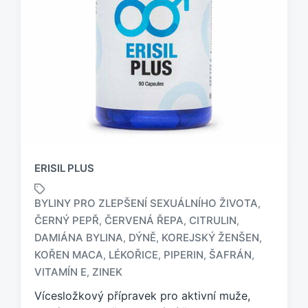
ERISIL PLUS
BYLINY PRO ZLEPŠENÍ SEXUÁLNÍHO ŽIVOTA
,
ČERNÝ PEPŘ
ČERVENÁ ŘEPA
CITRULIN
,
,
,
DAMIÁNA BYLINA
DÝNĚ
KOREJSKÝ ŽENŠEN
,
,
,
O
z
KOŘEN MACA
LÉKOŘICE
PIPERIN
ŠAFRÁN
,
,
,
,
n
VITAMÍN E
ZINEK
,
a
Vícesložkový přípravek pro aktivní muže,
č