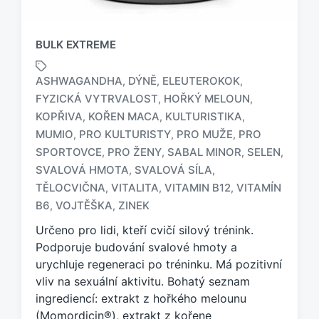
BULK EXTREME
ASHWAGANDHA
DÝNĚ
ELEUTEROKOK
,
,
,
FYZICKÁ VYTRVALOST
HOŘKÝ MELOUN
,
,
KOPŘIVA
KOŘEN MACA
KULTURISTIKA
,
,
,
MUMIO
PRO KULTURISTY
PRO MUŽE
PRO
,
,
,
O
SPORTOVCE
PRO ŽENY
SABAL MINOR
SELEN
,
,
,
,
z
SVALOVÁ HMOTA
SVALOVÁ SÍLA
,
,
n
TĚLOCVIČNA
VITALITA
VITAMIN B12
VITAMÍN
,
,
,
a
č
B6
VOJTĚŠKA
ZINEK
,
,
e
Určeno pro lidi, kteří cvičí silový trénink.
n
Podporuje budování svalové hmoty a
o
urychluje regeneraci po tréninku. Má pozitivní
t
a
vliv na sexuální aktivitu. Bohatý seznam
g
ingrediencí: extrakt z hořkého melounu
e
(Momordicin®), extrakt z kořene