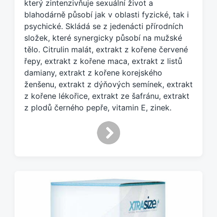
e
který zintenzivňuje sexuální život a
n
blahodárně působí jak v oblasti fyzické, tak i
o
psychické. Skládá se z jedenácti přírodních
t
složek, které synergicky působí na mužské
a
tělo. Citrulin malát, extrakt z kořene červené
g
řepy, extrakt z kořene maca, extrakt z listů
e
damiany, extrakt z kořene korejského
m
:
ženšenu, extrakt z dýňových semínek, extrakt
z kořene lékořice, extrakt ze šafránu, extrakt
z plodů černého pepře, vitamin E, zinek.