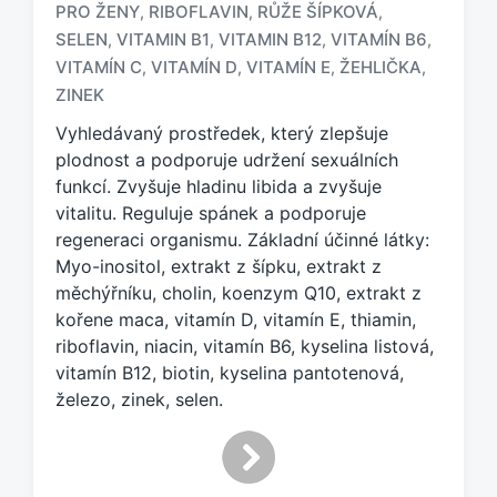
PRO ŽENY
RIBOFLAVIN
RŮŽE ŠÍPKOVÁ
,
,
,
O
z
SELEN
VITAMIN B1
VITAMIN B12
VITAMÍN B6
,
,
,
,
n
VITAMÍN C
VITAMÍN D
VITAMÍN E
ŽEHLIČKA
,
,
,
,
a
ZINEK
č
e
Vyhledávaný prostředek, který zlepšuje
n
plodnost a podporuje udržení sexuálních
o
funkcí. Zvyšuje hladinu libida a zvyšuje
t
vitalitu. Reguluje spánek a podporuje
a
regeneraci organismu. Základní účinné látky:
g
Myo-inositol, extrakt z šípku, extrakt z
e
měchýřníku, cholin, koenzym Q10, extrakt z
m
:
kořene maca, vitamín D, vitamín E, thiamin,
riboflavin, niacin, vitamín B6, kyselina listová,
vitamín B12, biotin, kyselina pantotenová,
železo, zinek, selen.