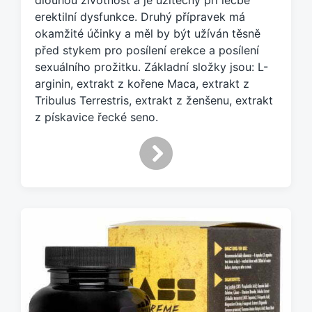
dlouhou životnost a je užitečný při léčbě
n
erektilní dysfunkce. Druhý přípravek má
o
okamžité účinky a měl by být užíván těsně
t
před stykem pro posílení erekce a posílení
a
sexuálního prožitku. Základní složky jsou: L-
g
arginin, extrakt z kořene Maca, extrakt z
e
Tribulus Terrestris, extrakt z ženšenu, extrakt
m
:
z pískavice řecké seno.