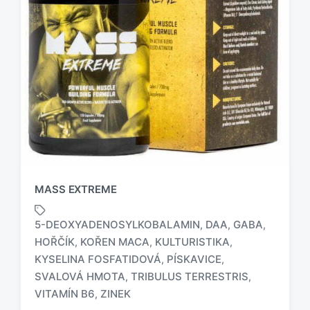
MASS EXTREME
5-DEOXYADENOSYLKOBALAMIN
DAA
GABA
,
,
,
HOŘČÍK
KOŘEN MACA
KULTURISTIKA
,
,
,
KYSELINA FOSFATIDOVÁ
PÍSKAVICE
,
,
O
z
SVALOVÁ HMOTA
TRIBULUS TERRESTRIS
,
,
n
VITAMÍN B6
ZINEK
,
a