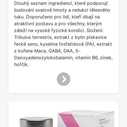
Dlouhý seznam ingrediencí, které podporují
č
e
budování svalové hmoty a redukci tělesného
n
tuku. Doporučeno pro lidi, kteří dbají na
o
atraktivní postavu a pro všechny, kterým
t
záleží na vysoké fyzické kondici. Složení:
a
Tribulus terrestris, extrakt z bylin pískavice
g
řecké seno, kyselina fosfatidová (PA), extrakt
e
z kořene Maca, GABA, DAA, 5-
m
:
Deoxyadenozylokobalamin, vitamín B6, zinek,
hořčík.