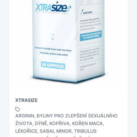
XTRASIZE
ARGININ
BYLINY PRO ZLEPŠENÍ SEXUÁLNÍHO
,
ŽIVOTA
DÝNĚ
KOPŘIVA
KOŘEN MACA
,
,
,
,
O
LÉKOŘICE
SABAL MINOR
TRIBULUS
,
,
z