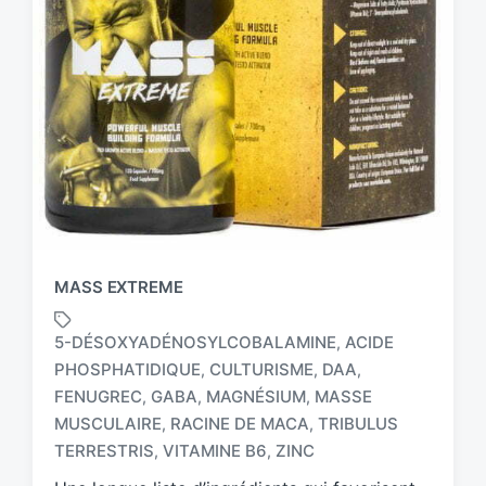
MASS EXTREME
5-DÉSOXYADÉNOSYLCOBALAMINE
ACIDE
,
PHOSPHATIDIQUE
CULTURISME
DAA
,
,
,
FENUGREC
GABA
MAGNÉSIUM
MASSE
,
,
,
T
a
MUSCULAIRE
RACINE DE MACA
TRIBULUS
,
,
g
TERRESTRIS
VITAMINE B6
ZINC
,
,
g