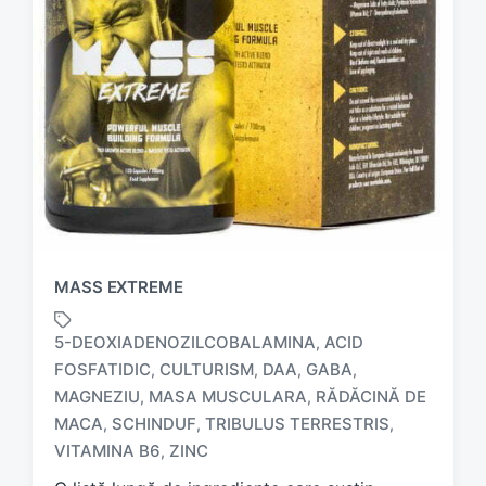
MASS EXTREME
5-DEOXIADENOZILCOBALAMINA
ACID
,
FOSFATIDIC
CULTURISM
DAA
GABA
,
,
,
,
MAGNEZIU
MASA MUSCULARA
RĂDĂCINĂ DE
,
,
T
a
MACA
SCHINDUF
TRIBULUS TERRESTRIS
,
,
,
g
VITAMINA B6
ZINC
,
g