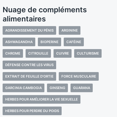
Nuage de compléments
alimentaires
AGRANDISSEMENT DU PÉNIS
ARGININE
ASHWAGANDHA
BIOPERINE
CAFÉINE
CHROME
CITROUILLE
CUIVRE
CULTURISME
DÉFENSE CONTRE LES VIRUS
EXTRAIT DE FEUILLE D'ORTIE
FORCE MUSCULAIRE
GARCINIA CAMBOGIA
GINSENG
GUARANA
HERBES POUR AMÉLIORER LA VIE SEXUELLE
HERBES POUR PERDRE DU POIDS