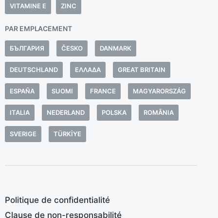
d
VITAMINE E
ZINC
n
PAR EMPLACEMENT
b
p
БЪЛГАРИЯ
ČESKO
DANMARK
e
p
DEUTSCHLAND
ΕΛΛΆΔΑ
GREAT BRITAIN
c
ESPAÑA
SUOMI
FRANCE
MAGYARORSZÁG
a
l
ITALIA
NEDERLAND
POLSKA
ROMÂNIA
é
SVERIGE
TÜRKIYE
d
à
d
c
d
Politique de confidentialité
p
f
Clause de non-responsabilité