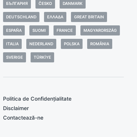
o
БЪЛГАРИЯ
ČESKO
DANMARK
p
DEUTSCHLAND
ΕΛΛΆΔΑ
GREAT BRITAIN
a
î
ESPAÑA
SUOMI
FRANCE
MAGYARORSZÁG
p
U
ITALIA
NEDERLAND
POLSKA
ROMÂNIA
p
SVERIGE
TÜRKIYE
t
s
d
g
p
Politica de Confidențialitate
c
Disclaimer
s
s
Contactează-ne
o
C