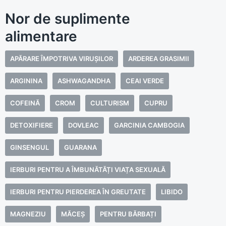
Nor de suplimente
alimentare
APĂRARE ÎMPOTRIVA VIRUȘILOR
ARDEREA GRASIMII
ARGININA
ASHWAGANDHA
CEAI VERDE
COFEINĂ
CROM
CULTURISM
CUPRU
DETOXIFIERE
DOVLEAC
GARCINIA CAMBOGIA
GINSENGUL
GUARANA
IERBURI PENTRU A ÎMBUNĂTĂȚI VIAȚA SEXUALĂ
IERBURI PENTRU PIERDEREA ÎN GREUTATE
LIBIDO
MAGNEZIU
MĂCEȘ
PENTRU BĂRBAȚI