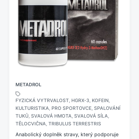
METADROL
FYZICKÁ VYTRVALOST
HGRX-3
KOFEIN
,
,
,
KULTURISTIKA
PRO SPORTOVCE
SPALOVÁNÍ
,
,
O
TUKŮ
SVALOVÁ HMOTA
SVALOVÁ SÍLA
,
,
,
z
TĚLOCVIČNA
TRIBULUS TERRESTRIS
,
n
a
Anabolický doplněk stravy, který podporuje
č