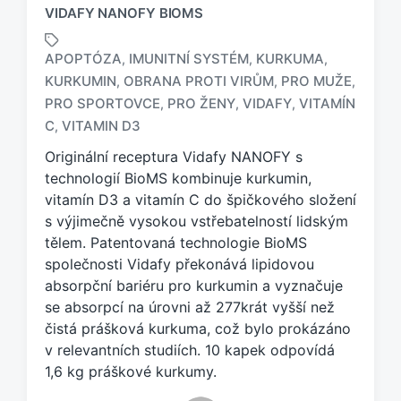
VIDAFY NANOFY BIOMS
APOPTÓZA
IMUNITNÍ SYSTÉM
KURKUMA
,
,
,
KURKUMIN
OBRANA PROTI VIRŮM
PRO MUŽE
,
,
,
O
PRO SPORTOVCE
PRO ŽENY
VIDAFY
VITAMÍN
,
,
,
z
C
VITAMIN D3
,
n
a
Originální receptura Vidafy NANOFY s
č
technologií BioMS kombinuje kurkumin,
e
vitamín D3 a vitamín C do špičkového složení
n
s výjimečně vysokou vstřebatelností lidským
o
tělem. Patentovaná technologie BioMS
t
a
společnosti Vidafy překonává lipidovou
g
absorpční bariéru pro kurkumin a vyznačuje
e
se absorpcí na úrovni až 277krát vyšší než
m
čistá prášková kurkuma, což bylo prokázáno
:
v relevantních studiích. 10 kapek odpovídá
1,6 kg práškové kurkumy.