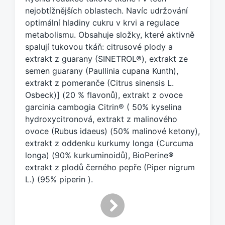
e
nejobtížnějších oblastech. Navíc udržování
n
optimální hladiny cukru v krvi a regulace
o
metabolismu. Obsahuje složky, které aktivně
t
a
spalují tukovou tkáň: citrusové plody a
g
extrakt z guarany (SINETROL®), extrakt ze
e
semen guarany (Paullinia cupana Kunth),
m
extrakt z pomeranče (Citrus sinensis L.
:
Osbeck)] (20 % flavonů), extrakt z ovoce
garcinia cambogia Citrin® ( 50% kyselina
hydroxycitronová, extrakt z malinového
ovoce (Rubus idaeus) (50% malinové ketony),
extrakt z oddenku kurkumy longa (Curcuma
longa) (90% kurkuminoidů), BioPerine®
extrakt z plodů černého pepře (Piper nigrum
L.) (95% piperin ).