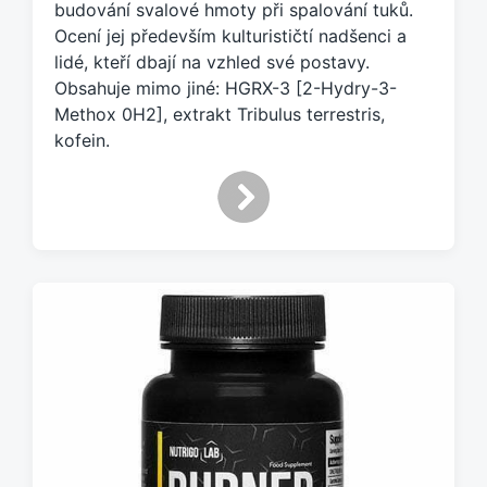
budování svalové hmoty při spalování tuků.
e
Ocení jej především kulturističtí nadšenci a
n
lidé, kteří dbají na vzhled své postavy.
o
Obsahuje mimo jiné: HGRX-3 [2-Hydry-3-
t
a
Methox 0H2], extrakt Tribulus terrestris,
g
kofein.
e
m
: