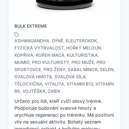
BULK EXTREME
ASHWAGANDHA
DÝNĚ
ELEUTEROKOK
,
,
,
FYZICKÁ VYTRVALOST
HOŘKÝ MELOUN
,
,
KOPŘIVA
KOŘEN MACA
KULTURISTIKA
,
,
,
MUMIO
PRO KULTURISTY
PRO MUŽE
PRO
,
,
,
O
SPORTOVCE
PRO ŽENY
SABAL MINOR
SELEN
,
,
,
,
z
SVALOVÁ HMOTA
SVALOVÁ SÍLA
,
,
n
TĚLOCVIČNA
VITALITA
VITAMIN B12
VITAMÍN
,
,
,
a
č
B6
VOJTĚŠKA
ZINEK
,
,
e
Určeno pro lidi, kteří cvičí silový trénink.
n
Podporuje budování svalové hmoty a
o
urychluje regeneraci po tréninku. Má pozitivní
t
a
vliv na sexuální aktivitu. Bohatý seznam
g
ingrediencí: extrakt z hořkého melounu