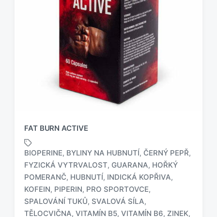
FAT BURN ACTIVE
BIOPERINE
BYLINY NA HUBNUTÍ
ČERNÝ PEPŘ
,
,
,
FYZICKÁ VYTRVALOST
GUARANA
HOŘKÝ
,
,
POMERANČ
HUBNUTÍ
INDICKÁ KOPŘIVA
,
,
,
KOFEIN
PIPERIN
PRO SPORTOVCE
,
,
,
O
z
SPALOVÁNÍ TUKŮ
SVALOVÁ SÍLA
,
,
n
TĚLOCVIČNA
VITAMÍN B5
VITAMÍN B6
ZINEK
,
,
,
,