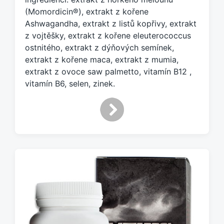
e
(Momordicin®), extrakt z kořene
m
Ashwagandha, extrakt z listů kopřivy, extrakt
:
z vojtěšky, extrakt z kořene eleuterococcus
ostnitého, extrakt z dýňových semínek,
extrakt z kořene maca, extrakt z mumia,
extrakt z ovoce saw palmetto, vitamín B12 ,
vitamín B6, selen, zinek.