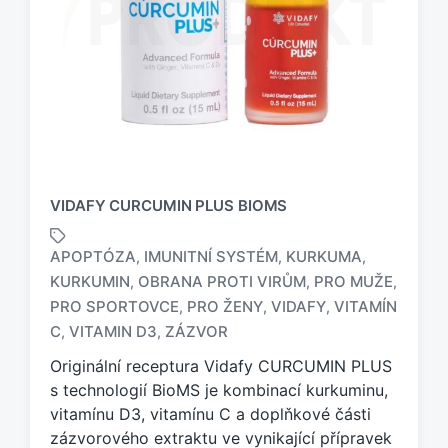
VIDAFY CURCUMIN PLUS BIOMS
APOPTÓZA
IMUNITNÍ SYSTÉM
KURKUMA
,
,
,
KURKUMIN
OBRANA PROTI VIRŮM
PRO MUŽE
,
,
,
O
PRO SPORTOVCE
PRO ŽENY
VIDAFY
VITAMÍN
,
,
,
z
C
VITAMIN D3
ZÁZVOR
,
,
n
a
Originální receptura Vidafy CURCUMIN PLUS
č
s technologií BioMS je kombinací kurkuminu,
e
vitamínu D3, vitamínu C a doplňkové části
n
zázvorového extraktu ve vynikající přípravek
o