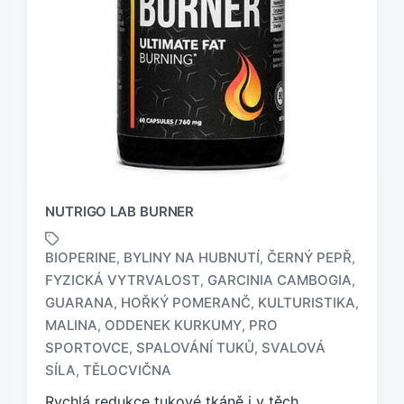
NUTRIGO LAB BURNER
BIOPERINE
BYLINY NA HUBNUTÍ
ČERNÝ PEPŘ
,
,
,
FYZICKÁ VYTRVALOST
GARCINIA CAMBOGIA
,
,
GUARANA
HOŘKÝ POMERANČ
KULTURISTIKA
,
,
,
O
MALINA
ODDENEK KURKUMY
PRO
,
,
z
SPORTOVCE
SPALOVÁNÍ TUKŮ
SVALOVÁ
,
,
n
SÍLA
TĚLOCVIČNA
,
a
č
Rychlá redukce tukové tkáně i v těch