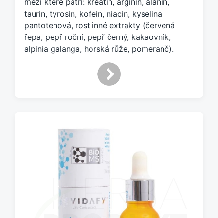
mezi které patří: kreatin, arginin, alanin,
m
:
taurin, tyrosin, kofein, niacin, kyselina
pantotenová, rostlinné extrakty (červená
řepa, pepř roční, pepř černý, kakaovník,
alpinia galanga, horská růže, pomeranč).