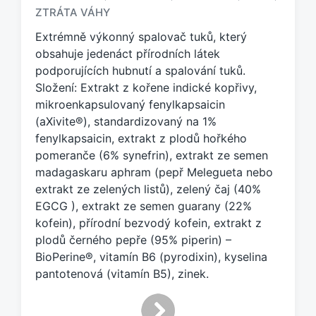
a
ZTRÁTA VÁHY
č
e
Extrémně výkonný spalovač tuků, který
n
obsahuje jedenáct přírodních látek
o
podporujících hubnutí a spalování tuků.
t
Složení: Extrakt z kořene indické kopřivy,
a
mikroenkapsulovaný fenylkapsaicin
g
(aXivite®), standardizovaný na 1%
e
fenylkapsaicin, extrakt z plodů hořkého
m
:
pomeranče (6% synefrin), extrakt ze semen
madagaskaru aphram (pepř Melegueta nebo
extrakt ze zelených listů), zelený čaj (40%
EGCG ), extrakt ze semen guarany (22%
kofein), přírodní bezvodý kofein, extrakt z
plodů černého pepře (95% piperin) –
BioPerine®, vitamín B6 (pyrodixin), kyselina
pantotenová (vitamín B5), zinek.