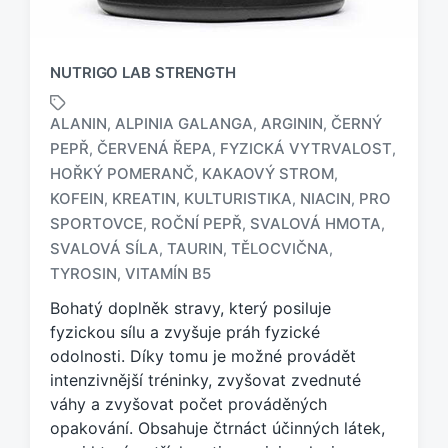
NUTRIGO LAB STRENGTH
ALANIN
ALPINIA GALANGA
ARGININ
ČERNÝ
,
,
,
PEPŘ
ČERVENÁ ŘEPA
FYZICKÁ VYTRVALOST
,
,
,
HOŘKÝ POMERANČ
KAKAOVÝ STROM
,
,
KOFEIN
KREATIN
KULTURISTIKA
NIACIN
PRO
,
,
,
,
O
z
SPORTOVCE
ROČNÍ PEPŘ
SVALOVÁ HMOTA
,
,
,
n
SVALOVÁ SÍLA
TAURIN
TĚLOCVIČNA
,
,
,
a
TYROSIN
VITAMÍN B5
,
č
e
Bohatý doplněk stravy, který posiluje
n
fyzickou sílu a zvyšuje práh fyzické
o
odolnosti. Díky tomu je možné provádět
t
intenzivnější tréninky, zvyšovat zvednuté
a
váhy a zvyšovat počet prováděných
g
opakování. Obsahuje čtrnáct účinných látek,
e