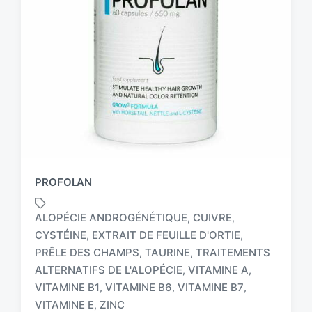
PROFOLAN
ALOPÉCIE ANDROGÉNÉTIQUE
CUIVRE
,
,
CYSTÉINE
EXTRAIT DE FEUILLE D'ORTIE
,
,
PRÊLE DES CHAMPS
TAURINE
TRAITEMENTS
,
,
T
ALTERNATIFS DE L'ALOPÉCIE
VITAMINE A
,
,
a
VITAMINE B1
VITAMINE B6
VITAMINE B7
,
,
,
g
VITAMINE E
ZINC
,
g