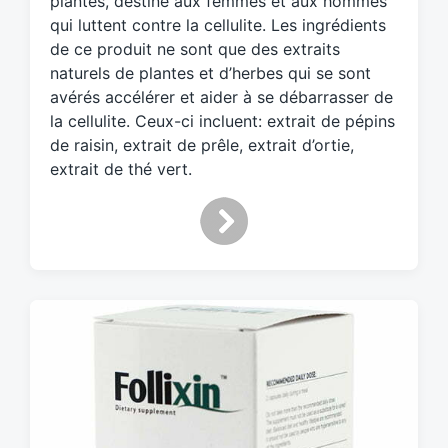
plantes, destiné aux femmes et aux hommes
d
qui luttent contre la cellulite. Les ingrédients
w
de ce produit ne sont que des extraits
i
naturels de plantes et d’herbes qui se sont
t
h
avérés accélérer et aider à se débarrasser de
la cellulite. Ceux-ci incluent: extrait de pépins
de raisin, extrait de prêle, extrait d’ortie,
extrait de thé vert.