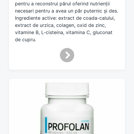
d
pentru a reconstrui părul oferind nutrienții
w
necesari pentru a avea un păr puternic și des.
i
Ingrediente active: extract de coada-calului,
t
extract de urzica, colagen, oxid de zinc,
h
vitamine B, L-cisteina, vitamina C, gluconat
de cupru.