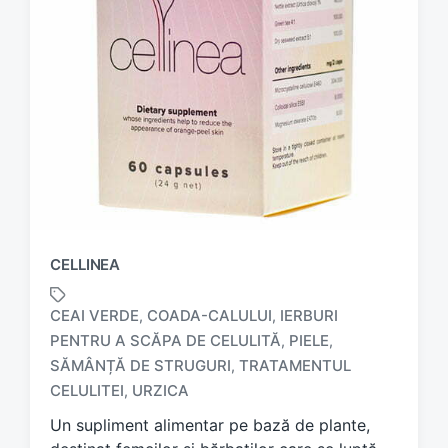
CELLINEA
CEAI VERDE
COADA-CALULUI
IERBURI
,
,
PENTRU A SCĂPA DE CELULITĂ
PIELE
,
,
T
SĂMÂNȚĂ DE STRUGURI
TRATAMENTUL
,
a
CELULITEI
URZICA
,
g
g
Un supliment alimentar pe bază de plante,
e