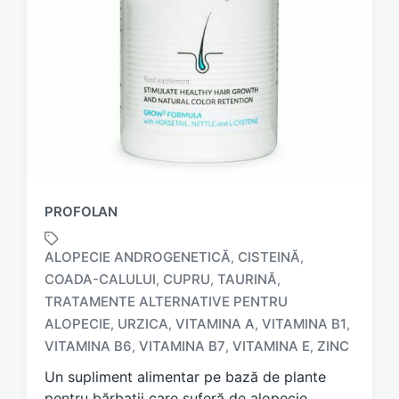
PROFOLAN
ALOPECIE ANDROGENETICĂ
CISTEINĂ
,
,
COADA-CALULUI
CUPRU
TAURINĂ
,
,
,
TRATAMENTE ALTERNATIVE PENTRU
T
a
ALOPECIE
URZICA
VITAMINA A
VITAMINA B1
,
,
,
,
g
VITAMINA B6
VITAMINA B7
VITAMINA E
ZINC
,
,
,
g
Un supliment alimentar pe bază de plante
e
d
pentru bărbații care suferă de alopecie