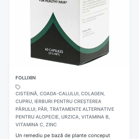
FOLLIXIN
CISTEINĂ
COADA-CALULUI
COLAGEN
,
,
,
CUPRU
IERBURI PENTRU CREȘTEREA
,
PĂRULUI
PĂR
TRATAMENTE ALTERNATIVE
,
,
T
a
PENTRU ALOPECIE
URZICA
VITAMINA B
,
,
,
g
VITAMINA C
ZINC
,
g
Un remediu pe bază de plante conceput
e