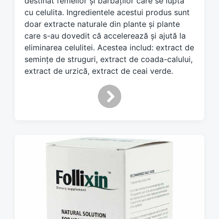
destinat femeilor și bărbaților care se luptă
d
cu celulita. Ingredientele acestui produs sunt
w
doar extracte naturale din plante și plante
i
care s-au dovedit că accelerează și ajută la
t
h
eliminarea celulitei. Acestea includ: extract de
semințe de struguri, extract de coada-calului,
extract de urzică, extract de ceai verde.