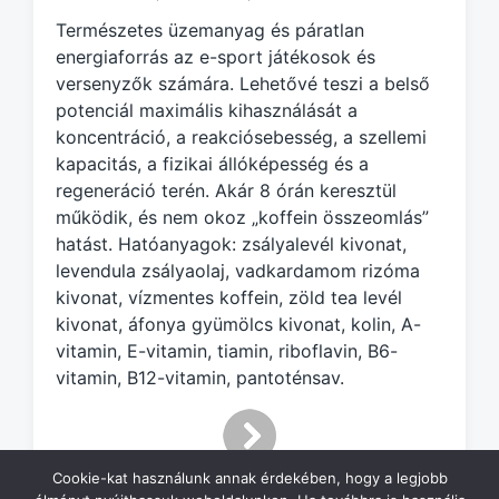
e
Természetes üzemanyag és páratlan
d
energiaforrás az e-sport játékosok és
w
versenyzők számára. Lehetővé teszi a belső
i
potenciál maximális kihasználását a
t
h
koncentráció, a reakciósebesség, a szellemi
kapacitás, a fizikai állóképesség és a
regeneráció terén. Akár 8 órán keresztül
működik, és nem okoz „koffein összeomlás”
hatást. Hatóanyagok: zsályalevél kivonat,
levendula zsályaolaj, vadkardamom rizóma
kivonat, vízmentes koffein, zöld tea levél
kivonat, áfonya gyümölcs kivonat, kolin, A-
vitamin, E-vitamin, tiamin, riboflavin, B6-
vitamin, B12-vitamin, pantoténsav.
Cookie-kat használunk annak érdekében, hogy a legjobb