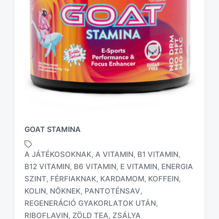
GOAT STAMINA
A JÁTÉKOSOKNAK
A VITAMIN
B1 VITAMIN
,
,
,
B12 VITAMIN
B6 VITAMIN
E VITAMIN
ENERGIA
,
,
,
SZINT
FÉRFIAKNAK
KARDAMOM
KOFFEIN
,
,
,
,
T
KOLIN
NŐKNEK
PANTOTÉNSAV
,
,
,
a
REGENERÁCIÓ GYAKORLATOK UTÁN
,
g
RIBOFLAVIN
ZÖLD TEA
ZSÁLYA
,
,
g