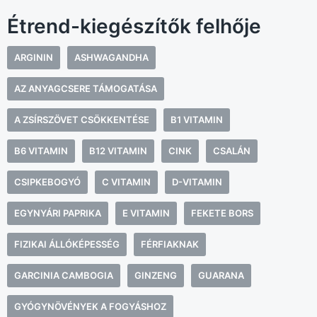
Étrend-kiegészítők felhője
ARGININ
ASHWAGANDHA
AZ ANYAGCSERE TÁMOGATÁSA
A ZSÍRSZÖVET CSÖKKENTÉSE
B1 VITAMIN
B6 VITAMIN
B12 VITAMIN
CINK
CSALÁN
CSIPKEBOGYÓ
C VITAMIN
D-VITAMIN
EGYNYÁRI PAPRIKA
E VITAMIN
FEKETE BORS
FIZIKAI ÁLLÓKÉPESSÉG
FÉRFIAKNAK
GARCINIA CAMBOGIA
GINZENG
GUARANA
GYÓGYNÖVÉNYEK A FOGYÁSHOZ