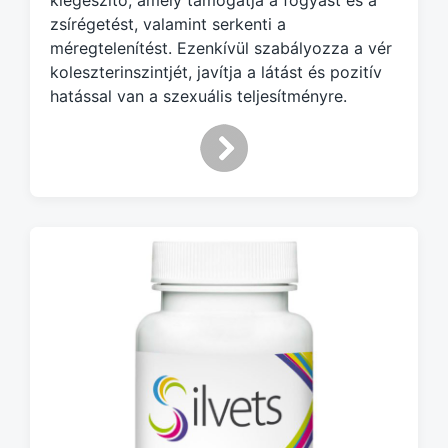
kiegészítő, amely támogatja a fogyást és a
w
zsírégetést, valamint serkenti a
i
méregtelenítést. Ezenkívül szabályozza a vér
t
koleszterinszintjét, javítja a látást és pozitív
h
hatással van a szexuális teljesítményre.