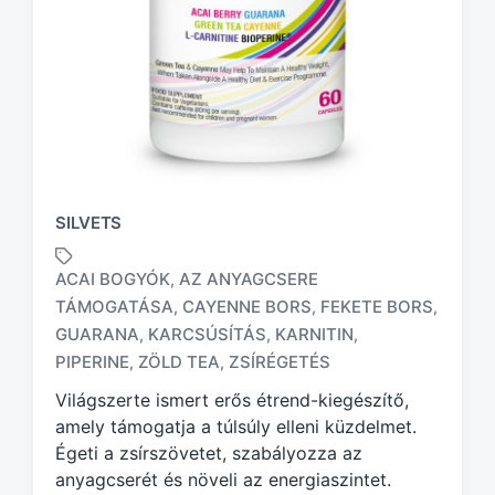
SILVETS
ACAI BOGYÓK
AZ ANYAGCSERE
,
TÁMOGATÁSA
CAYENNE BORS
FEKETE BORS
,
,
,
T
GUARANA
KARCSÚSÍTÁS
KARNITIN
,
,
,
a
PIPERINE
ZÖLD TEA
ZSÍRÉGETÉS
,
,
g
g
Világszerte ismert erős étrend-kiegészítő,
e
amely támogatja a túlsúly elleni küzdelmet.
d
Égeti a zsírszövetet, szabályozza az
w
anyagcserét és növeli az energiaszintet.
i