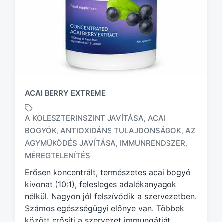
ACAI BERRY EXTREME
A KOLESZTERINSZINT JAVÍTÁSA
ACAI
,
BOGYÓK
ANTIOXIDÁNS TULAJDONSÁGOK
AZ
,
,
T
AGYMŰKÖDÉS JAVÍTÁSA
IMMUNRENDSZER
,
,
a
MÉREGTELENÍTÉS
g
g
Erősen koncentrált, természetes acai bogyó
e
kivonat (10:1), felesleges adalékanyagok
d
nélkül. Nagyon jól felszívódik a szervezetben.
w
Számos egészségügyi előnye van. Többek
i
között erősíti a szervezet immungátját,
t