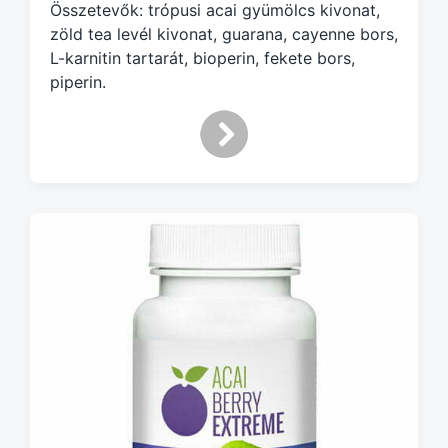
Összetevők: trópusi acai gyümölcs kivonat,
t
h
zöld tea levél kivonat, guarana, cayenne bors,
L-karnitin tartarát, bioperin, fekete bors,
piperin.