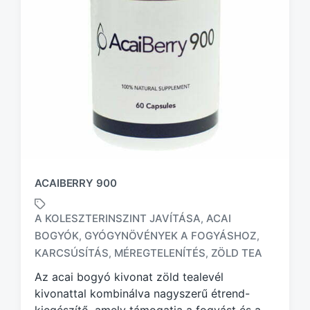
ACAIBERRY 900
A KOLESZTERINSZINT JAVÍTÁSA
ACAI
,
BOGYÓK
GYÓGYNÖVÉNYEK A FOGYÁSHOZ
,
,
T
a
KARCSÚSÍTÁS
MÉREGTELENÍTÉS
ZÖLD TEA
,
,
g
Az acai bogyó kivonat zöld tealevél
g
kivonattal kombinálva nagyszerű étrend-
e
d